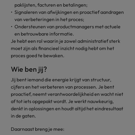
paklijsten, facturen en betalingen;
vacatures
Je kunt op ons
Italië
Zuid-Korea
Signaleren van afwijkingen en proactief aandragen
rekenen bij
Een baan in
van verbeteringen in het proces;
het
Japan
Zwitserland
recruitment -
Ondersteunen van productmanagers met actuele
waarmaken
iets voor jou?
en betrouwbare informatie.
van jouw
ambities.
Je hebt een rol waarin je zowel administratief sterk
moet zijn als financieel inzicht nodig hebt om het
proces goed te bewaken.
Wie ben jij?
Jij bent iemand die energie krijgt van structuur,
cijfers en het verbeteren van processen. Je bent
proactief, neemt verantwoordelijkheid en wacht niet
af tot iets opgepakt wordt. Je werkt nauwkeurig,
denkt in oplossingen en houdt altijd het eindresultaat
in de gaten.
Daarnaast breng je mee: