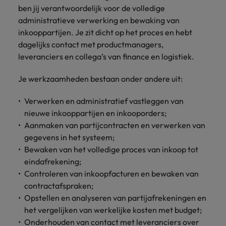
Belgie
Midden-Oosten
Van MKB tot
Carrière-advies
ben jij verantwoordelijk voor de volledige
Finance interimtarieven in 2026:
grote
Onze
Liegen op je cv: 'Als het uitkomt is
New Zealand
administratieve verwerking en bewaking van
groeiend gat tussen generalisten en
Canada
Nederland
multinational, jij
Sales & Marketing
specialisten
het vertrouwen voor altijd weg'
inkooppartijen. Je zit dicht op het proces en hebt
helpt je
specialisten
helpen je bij
Portugal
dagelijks contact met productmanagers,
werkgever
Chili
New Zealand
het vinden van
Treasury
sneller, beter en
leveranciers en collega’s van finance en logistiek.
een financiële
Recruitmentadvies
Singapore
efficiënter te
China
Portugal
rol binnen de
Business controller of financial
worden.
publieke
Spanje
Je werkzaamheden bestaan onder andere uit:
controller aannemen? Download de
Interne vacatures
Duitsland
sector of zorg.
Singapore
checklist
Werken bij ons
Taiwan
Verwerken en administratief vastleggen van
Filipijnen
Spanje
nieuwe inkooppartijen en inkooporders;
Tax
Sales &
Onze mensen maken het verschil. Lees
Thailand
Aanmaken van partijcontracten en verwerken van
Marketing
hun verhaal en kom alles te weten over
Frankrijk
Taiwan
Kom in contact
gegevens in het systeem;
Verenigd Koninkrijk
een carrière bij Robert Walters
met
Bouw aan je
Bewaken van het volledige proces van inkoop tot
Nederland.
Hong Kong
werkgevers
Thailand
carrière en aan
Verenigde Staten
eindafrekening;
die jouw tax
de groei van je
Ontdek meer
Controleren van inkoopfacturen en bewaken van
expertise op
Ierland
Verenigd Koninkrijk
Vietnam
werkgever.
contractafspraken;
waarde
schatten.
Zuid-Korea
Indië
Verenigde Staten
Opstellen en analyseren van partijafrekeningen en
het vergelijken van werkelijke kosten met budget;
Zwitserland
Indonesië
Vietnam
Onderhouden van contact met leveranciers over
Treasury
Interne