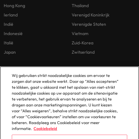
Hong Kong
Thailand
Ierland
Verenigd Koninkrijk
Indië
Verenigde Staten
Indonesië
Vietnam
Italië
Zuid-Korea
Japan
Zwitserland
Our Policies
Vestigingen
Wij gebruiken strikt noodzakelijke cookies om ervoor te
zorgen dat onze website werkt. Door op “Alles accepteren”
Privacybeleid
Amsterdam
te klikken, gaat u akkoord met het opslaan van niet-strikt
noodzakelijke cookies op uw apparaat om de sitenavigatie
Cookies Policy
Eindhoven
te verbeteren, het gebruik ervan te analyseren en bij te
Policy Library
Rotterdam
dragen aan onze marketinginspanningen. U kunt kiezen
voor “Alles weigeren”, behalve strikt noodzakelijke cookies,
Gelijke Behandeling
of voor “Cookievoorkeuren” instellen om uw voorkeuren te
beheren. Raadpleeg ons Cookiebeleid voor meer
informatie.
Cookiebeleid