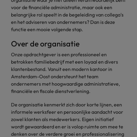
organisatie waar je niet alleen verantwoordelijk bent
Belgie
Midden-Oosten
Van MKB tot
Carrière-advies
Finance interimtarieven in 2026:
voor de financiële administratie, maar ook een
grote
Onze
Liegen op je cv: 'Als het uitkomt is
New Zealand
groeiend gat tussen generalisten en
Canada
Nederland
multinational, jij
Sales & Marketing
belangrijke rol speelt in de begeleiding van collega's
specialisten
het vertrouwen voor altijd weg'
helpt je
specialisten
helpen je bij
en het adviseren van ondernemers? Dan is deze
Portugal
werkgever
Chili
New Zealand
het vinden van
functie een mooie volgende stap.
Treasury
sneller, beter en
een financiële
Recruitmentadvies
Singapore
efficiënter te
China
Portugal
rol binnen de
Over de organisatie
Business controller of financial
worden.
publieke
Spanje
controller aannemen? Download de
Interne vacatures
Duitsland
sector of zorg.
Singapore
Onze opdrachtgever is een professioneel en
checklist
Werken bij ons
Taiwan
betrokken familiebedrijf met een loyaal en divers
Filipijnen
Spanje
klantenbestand. Vanuit een modern kantoor in
Tax
Sales &
Onze mensen maken het verschil. Lees
Thailand
Amsterdam-Oost ondersteunt het team
Marketing
hun verhaal en kom alles te weten over
Frankrijk
Taiwan
Kom in contact
Verenigd Koninkrijk
ondernemers met hoogwaardige administratieve,
een carrière bij Robert Walters
met
Bouw aan je
financiële en fiscale dienstverlening.
Nederland.
Hong Kong
werkgevers
Thailand
carrière en aan
Verenigde Staten
die jouw tax
de groei van je
Ontdek meer
De organisatie kenmerkt zich door korte lijnen, een
expertise op
Ierland
Verenigd Koninkrijk
Vietnam
werkgever.
informele werksfeer en persoonlijke aandacht voor
waarde
schatten.
Zuid-Korea
zowel klanten als medewerkers. Eigen initiatief
Indië
Verenigde Staten
wordt gewaardeerd en er is volop ruimte om mee te
Zwitserland
Indonesië
Vietnam
denken over de verdere groei en professionalisering
Treasury
Interne