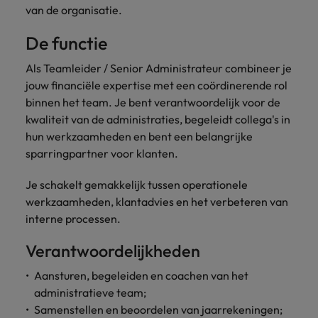
van de organisatie.
vacatures
Je kunt op ons
Italië
Zuid-Korea
rekenen bij
Een baan in
De functie
het
Japan
Zwitserland
recruitment -
waarmaken
iets voor jou?
Als Teamleider / Senior Administrateur combineer je
van jouw
jouw financiële expertise met een coördinerende rol
ambities.
binnen het team. Je bent verantwoordelijk voor de
kwaliteit van de administraties, begeleidt collega's in
hun werkzaamheden en bent een belangrijke
sparringpartner voor klanten.
Je schakelt gemakkelijk tussen operationele
werkzaamheden, klantadvies en het verbeteren van
interne processen.
Verantwoordelijkheden
Aansturen, begeleiden en coachen van het
administratieve team;
Samenstellen en beoordelen van jaarrekeningen;