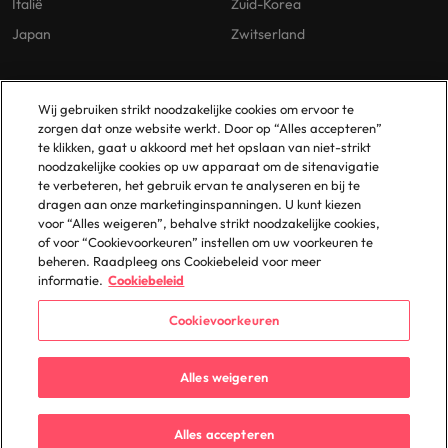
Italië
Zuid-Korea
Japan
Zwitserland
Our Policies
Vestigingen
Wij gebruiken strikt noodzakelijke cookies om ervoor te
zorgen dat onze website werkt. Door op “Alles accepteren”
Privacybeleid
Amsterdam
te klikken, gaat u akkoord met het opslaan van niet-strikt
noodzakelijke cookies op uw apparaat om de sitenavigatie
Cookies Policy
Eindhoven
te verbeteren, het gebruik ervan te analyseren en bij te
Policy Library
Rotterdam
dragen aan onze marketinginspanningen. U kunt kiezen
voor “Alles weigeren”, behalve strikt noodzakelijke cookies,
Gelijke Behandeling
of voor “Cookievoorkeuren” instellen om uw voorkeuren te
beheren. Raadpleeg ons Cookiebeleid voor meer
informatie.
Cookiebeleid
Cookievoorkeuren
© 2025 Robert Walters Plc. All Rights Reserved.
Alles weigeren
Alles accepteren