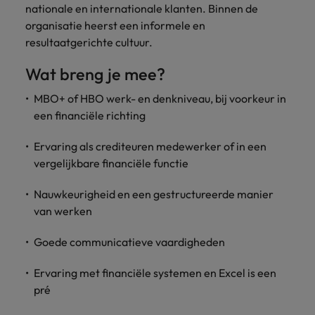
nationale en internationale klanten. Binnen de
vacatures
Je kunt op ons
Italië
Zuid-Korea
organisatie heerst een informele en
rekenen bij
Een baan in
resultaatgerichte cultuur.
het
Japan
Zwitserland
recruitment -
waarmaken
iets voor jou?
Wat breng je mee?
van jouw
ambities.
MBO+ of HBO werk- en denkniveau, bij voorkeur in
een financiële richting
Ervaring als crediteuren medewerker of in een
vergelijkbare financiële functie
Nauwkeurigheid en een gestructureerde manier
van werken
Goede communicatieve vaardigheden
Ervaring met financiële systemen en Excel is een
pré