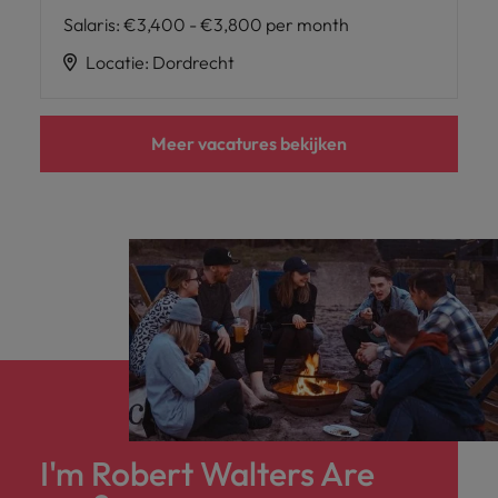
Salaris
:
€3,400 - €3,800 per month
Locatie
:
Dordrecht
Meer vacatures bekijken
I'm Robert Walters Are