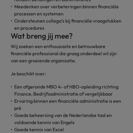
vacatures
Meedenken over verbeteringen binnen financiële
Je kunt op ons
Italië
Zuid-Korea
processen en systemen
rekenen bij
Een baan in
Ondersteunen collega’s bij financiële vraagstukken
het
Japan
Zwitserland
recruitment -
waarmaken
en procedures
iets voor jou?
van jouw
Wat breng jij mee?
ambities.
Wij zoeken een enthousiaste en betrouwbare
financiële professional die graag onderdeel wil zijn
van een groeiende organisatie.
Je beschikt over:
Een afgeronde MBO 4- of HBO-opleiding richting
Finance, Bedrijfsadministratie of vergelijkbaar
Ervaring binnen een financiële administratie is een
pré
Goede beheersing van de Nederlandse taal en
voldoende kennis van Engels
Goede kennis van Excel