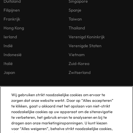
Duitsland
Singapore
Filipijnen
Spanje
Frankrijk
Taiwan
Hong Kong
Thailand
Ierland
Verenigd Koninkrijk
Indië
Verenigde Staten
Indonesië
Vietnam
Italië
Zuid-Korea
Japan
Zwitserland
Our Policies
Vestigingen
Wij gebruiken strikt noodzakelijke cookies om ervoor te
zorgen dat onze website werkt. Door op “Alles accepteren”
Privacybeleid
Amsterdam
te klikken, gaat u akkoord met het opslaan van niet-strikt
noodzakelijke cookies op uw apparaat om de sitenavigatie
Cookies Policy
Eindhoven
te verbeteren, het gebruik ervan te analyseren en bij te
Policy Library
Rotterdam
dragen aan onze marketinginspanningen. U kunt kiezen
voor “Alles weigeren”, behalve strikt noodzakelijke cookies,
Gelijke Behandeling