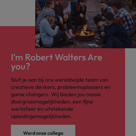
I'm Robert Walters Are
you?
Sluit je aan bij ons wereldwijde team van
creatieve denkers, probleemoplossers en
game changers. Wij bieden jou mooie
doorgroeimogelijkheden, een fijne
werksfeer en uitstekende
opleidingsmogelijkheden.
Word onze collega