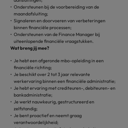
aansluitingen;
vacatures
Ondersteunen bij de voorbereiding van de
Je kunt op ons
Italië
Zuid-Korea
maandafsluiting;
rekenen bij
Een baan in
het
Japan
Signaleren en doorvoeren van verbeteringen
Zwitserland
recruitment -
waarmaken
iets voor jou?
binnen financiële processen;
van jouw
Ondersteunen van de Finance Manager bij
ambities.
uiteenlopende financiële vraagstukken.
Wat breng jij mee?
Je hebt een afgeronde mbo-opleiding in een
financiële richting;
Je beschikt over 2 tot 3 jaar relevante
werkervaring binnen een financiële administratie;
Je hebt ervaring met crediteuren-, debiteuren- en
bankadministratie;
Je werkt nauwkeurig, gestructureerd en
zelfstandig;
Je bent proactief en neemt graag
verantwoordelijkheid;