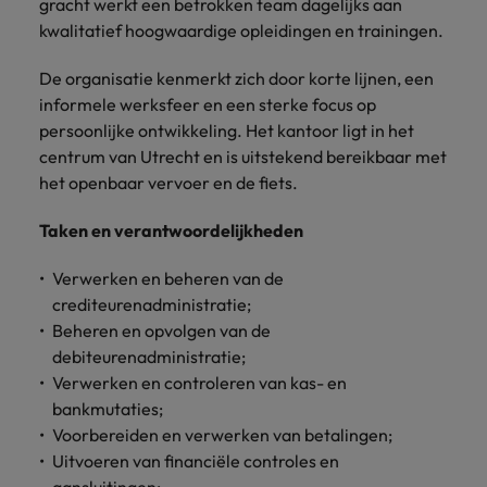
Belgie
gracht werkt een betrokken team dagelijks aan
Midden-Oosten
Van MKB tot
Carrière-advies
Finance interimtarieven in 2026:
grote
kwalitatief hoogwaardige opleidingen en trainingen.
Onze
Liegen op je cv: 'Als het uitkomt is
New Zealand
groeiend gat tussen generalisten en
Canada
Nederland
multinational, jij
Sales & Marketing
specialisten
het vertrouwen voor altijd weg'
helpt je
specialisten
helpen je bij
De organisatie kenmerkt zich door korte lijnen, een
Portugal
werkgever
Chili
New Zealand
het vinden van
informele werksfeer en een sterke focus op
Treasury
sneller, beter en
een financiële
Recruitmentadvies
Singapore
persoonlijke ontwikkeling. Het kantoor ligt in het
efficiënter te
China
Portugal
rol binnen de
Business controller of financial
centrum van Utrecht en is uitstekend bereikbaar met
worden.
publieke
Spanje
controller aannemen? Download de
Interne vacatures
het openbaar vervoer en de fiets.
Duitsland
sector of zorg.
Singapore
checklist
Werken bij ons
Taiwan
Taken en verantwoordelijkheden
Filipijnen
Spanje
Tax
Sales &
Onze mensen maken het verschil. Lees
Thailand
Marketing
hun verhaal en kom alles te weten over
Verwerken en beheren van de
Frankrijk
Taiwan
Kom in contact
Verenigd Koninkrijk
een carrière bij Robert Walters
crediteurenadministratie;
met
Bouw aan je
Nederland.
Beheren en opvolgen van de
Hong Kong
werkgevers
Thailand
carrière en aan
Verenigde Staten
die jouw tax
debiteurenadministratie;
de groei van je
Ontdek meer
expertise op
Ierland
Verenigd Koninkrijk
Vietnam
werkgever.
Verwerken en controleren van kas- en
waarde
bankmutaties;
schatten.
Zuid-Korea
Indië
Verenigde Staten
Voorbereiden en verwerken van betalingen;
Uitvoeren van financiële controles en
Zwitserland
Indonesië
Vietnam
Treasury
Interne