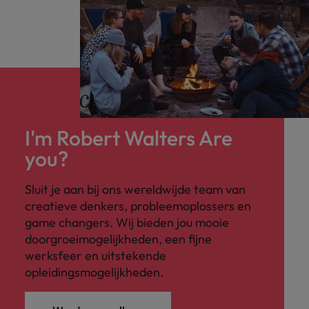
I'm Robert Walters Are
you?
Sluit je aan bij ons wereldwijde team van
creatieve denkers, probleemoplossers en
game changers. Wij bieden jou mooie
doorgroeimogelijkheden, een fijne
werksfeer en uitstekende
opleidingsmogelijkheden.