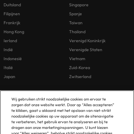
Duitsland
Singapore
Filipijnen
Spanje
Frankrijk
Taiwan
Hong Kong
Thailand
Ierland
Verenigd Koninkrijk
Indië
Verenigde Staten
Indonesië
Vietnam
Italië
Zuid-Korea
Japan
Zwitserland
Our Policies
Vestigingen
Wij gebruiken strikt noodzakelijke cookies om ervoor te
zorgen dat onze website werkt. Door op “Alles accepteren”
Privacybeleid
Amsterdam
te klikken, gaat u akkoord met het opslaan van niet-strikt
noodzakelijke cookies op uw apparaat om de sitenavigatie
Cookies Policy
Eindhoven
te verbeteren, het gebruik ervan te analyseren en bij te
Policy Library
Rotterdam
dragen aan onze marketinginspanningen. U kunt kiezen
voor “Alles weigeren”, behalve strikt noodzakelijke cookies,