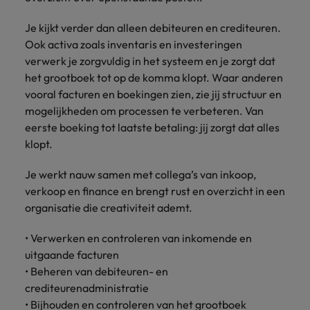
Belgie
Midden-Oosten
Van MKB tot
Carrière-advies
Finance interimtarieven in 2026:
grote
Onze
Liegen op je cv: 'Als het uitkomt is
New Zealand
Je kijkt verder dan alleen debiteuren en crediteuren.
groeiend gat tussen generalisten en
Canada
Nederland
multinational, jij
Sales & Marketing
specialisten
het vertrouwen voor altijd weg'
Ook activa zoals inventaris en investeringen
helpt je
specialisten
helpen je bij
Portugal
verwerk je zorgvuldig in het systeem en je zorgt dat
werkgever
Chili
New Zealand
het vinden van
Treasury
sneller, beter en
het grootboek tot op de komma klopt. Waar anderen
een financiële
Recruitmentadvies
Singapore
efficiënter te
China
Portugal
rol binnen de
vooral facturen en boekingen zien, zie jij structuur en
Business controller of financial
worden.
publieke
Spanje
mogelijkheden om processen te verbeteren. Van
controller aannemen? Download de
Interne vacatures
Duitsland
sector of zorg.
Singapore
eerste boeking tot laatste betaling: jij zorgt dat alles
checklist
Werken bij ons
Taiwan
klopt.
Filipijnen
Spanje
Tax
Sales &
Onze mensen maken het verschil. Lees
Thailand
Je werkt nauw samen met collega’s van inkoop,
Marketing
hun verhaal en kom alles te weten over
Frankrijk
Taiwan
Kom in contact
Verenigd Koninkrijk
verkoop en finance en brengt rust en overzicht in een
een carrière bij Robert Walters
met
Bouw aan je
organisatie die creativiteit ademt.
Nederland.
Hong Kong
werkgevers
Thailand
carrière en aan
Verenigde Staten
die jouw tax
de groei van je
Ontdek meer
• Verwerken en controleren van inkomende en
expertise op
Ierland
Verenigd Koninkrijk
Vietnam
werkgever.
uitgaande facturen
waarde
schatten.
Zuid-Korea
Indië
Verenigde Staten
• Beheren van debiteuren- en
crediteurenadministratie
Zwitserland
Indonesië
Vietnam
• Bijhouden en controleren van het grootboek
Treasury
Interne