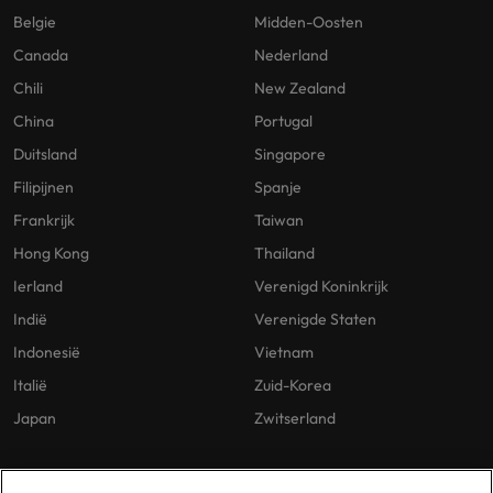
Belgie
Midden-Oosten
Canada
Nederland
Chili
New Zealand
China
Portugal
Duitsland
Singapore
Filipijnen
Spanje
Frankrijk
Taiwan
Hong Kong
Thailand
Ierland
Verenigd Koninkrijk
Indië
Verenigde Staten
Indonesië
Vietnam
Italië
Zuid-Korea
Japan
Zwitserland