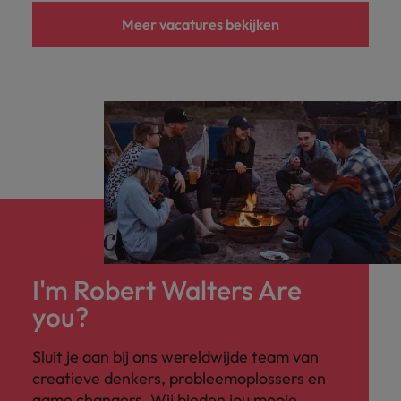
Meer vacatures bekijken
I'm Robert Walters Are
you?
Sluit je aan bij ons wereldwijde team van
creatieve denkers, probleemoplossers en
game changers. Wij bieden jou mooie