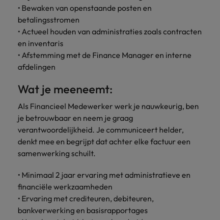
• Bewaken van openstaande posten en
vacatures
Je kunt op ons
Italië
Zuid-Korea
betalingsstromen
rekenen bij
Een baan in
• Actueel houden van administraties zoals contracten
het
Japan
Zwitserland
recruitment -
en inventaris
waarmaken
iets voor jou?
• Afstemming met de Finance Manager en interne
van jouw
ambities.
afdelingen
Wat je meeneemt:
Als Financieel Medewerker werk je nauwkeurig, ben
je betrouwbaar en neem je graag
verantwoordelijkheid. Je communiceert helder,
denkt mee en begrijpt dat achter elke factuur een
samenwerking schuilt.
• Minimaal 2 jaar ervaring met administratieve en
financiële werkzaamheden
• Ervaring met crediteuren, debiteuren,
bankverwerking en basisrapportages