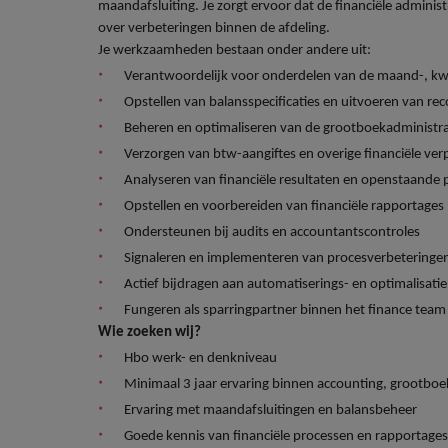
maandafsluiting. Je zorgt ervoor dat de financiële administ
Carrière-advies
over verbeteringen binnen de afdeling.
Interim finance in 2026: speci
Treasury
Chili
Je werkzaamheden bestaan onder andere uit:
Verantwoordelijk voor onderdelen van de maand-, kwar
China
Recruitmentadvies
Interne vacatures
Opstellen van balansspecificaties en uitvoeren van reco
Finance interimtarieven in 2026
Duitsland
Werken bij ons
Beheren en optimaliseren van de grootboekadministra
Verzorgen van btw-aangiftes en overige financiële ver
Onze mensen maken het verschil. Lees
Filipijnen
Analyseren van financiële resultaten en openstaande 
hun verhaal en kom alles te weten over
Carrière-advies
Opstellen en voorbereiden van financiële rapportages
Frankrijk
een carrière bij Robert Walters
Liegen op je cv: 'Als het uitkom
Ondersteunen bij audits en accountantscontroles
Nederland.
Hong Kong
Signaleren en implementeren van procesverbeteringe
Recruitmentadvies
Ontdek meer
Actief bijdragen aan automatiserings- en optimalisati
Business controller of financia
Ierland
Fungeren als sparringpartner binnen het finance team
Wie zoeken wij?
Indië
Hbo werk- en denkniveau
Indonesië
Minimaal 3 jaar ervaring binnen accounting, grootboeka
Ervaring met maandafsluitingen en balansbeheer
Italië
Goede kennis van financiële processen en rapportages