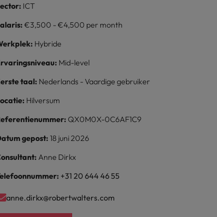
ector:
ICT
alaris:
€3,500 - €4,500 per month
erkplek:
Hybride
rvaringsniveau:
Mid-level
erste taal:
Nederlands - Vaardige gebruiker
ocatie:
Hilversum
eferentienummer:
QX0M0X-0C6AF1C9
atum gepost:
18 juni 2026
onsultant:
Anne Dirkx
elefoonnummer:
+31 20 644 46 55
anne.dirkx@robertwalters.com