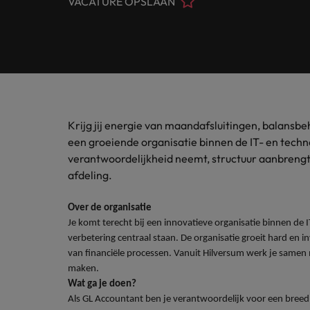
VACATURE OPSLAAN
Customer Service
Contact
Permanente werving & selectie
opneme
Meer lezen
(Semi)
Internationaal bekend, met een lokale touch. In Nederlan
Beveel een vriend aan
Carrièreadvies
Interim
Onze spe
Human Resources
Neem contact op
financië
Ons verhaal
Salary survey
Executive search
Recruitmentadvies
Legal
Vestigingen
Tax
Investeerders
Outsourcing
Robert Walters Academy
Kom in 
Webinars
Krijg jij energie van maandafsluitingen, balansb
Amsterdam
Office & Management Support
waarde 
Recruitment process outsourcing
Gelijkheid, diversiteit & inclusie
een groeiende organisatie binnen de IT- en tech
Eindhoven
verantwoordelijkheid neemt, structuur aanbrengt 
Salary Survey
Treasu
Talent advisory
(Semi) Publieke Sector
afdeling.
Verhalen van onze klanten en kandidaten
Onze locaties
Carrière-advies
Je kunt
Market intelligence
Het 90-dagenplan: zo start je s
ambities
Over de organisatie
Supply Chain & Logistics
Afrika
Pers&PR
Je komt terecht bij een innovatieve organisatie binnen d
verbetering centraal staan. De organisatie groeit hard en i
Recruitmentadvies
Australië
Tax
van financiële processen. Vanuit
Hilversum werk je samen 
De complete eguide voor een s
maken.
Belgie
Wat ga je doen?
Sales & Marketing
Als
GL Accountant ben je verantwoordelijk voor een breed f
Canada