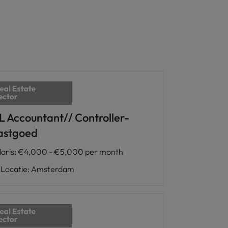
L Accountant// Controller-
astgoed
laris
:
€4,000 - €5,000 per month
Locatie
:
Amsterdam