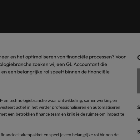
Tijdelijke inhuur
n met ons PR-team.
Filipijnen
Mi
 Publieke Sector
Supply Chain &
d vind je onze kantoren in Amsterdam, Eindhoven en Rotterdam.
Frankrijk
Vakantiekrachten
Ne
cialisten helpen je bij het vinden van een
Van MKB tot grote
le rol binnen de publieke sector of zorg.
sneller, beter en
Hong Kong
Ne
Sales & Marke
contact met werkgevers die jouw tax expertise op
Bouw aan je carr
eheer en het optimaliseren van financiële processen? Voor
Rotterdam
schatten.
Contingent workforce soluti
nologiebranche zoeken wij een GL Accountant die
en een belangrijke rol speelt binnen de financiële
ry
Interne vacat
 op ons rekenen bij het waarmaken van jouw
Een baan in recru
Talent development
terk in je nieuwe baan
.
Maleisië
e IT- en technologiebranche waar ontwikkeling, samenwerking en
S
nvesteert actief in het verder professionaliseren en automatiseren
Mexico
met een betrokken finance team en krijg je de ruimte om impact te
uccesvolle onboarding
V
Midden-Oosten
S
inancieel takenpakket en speel je een belangrijke rol binnen de
Nederland