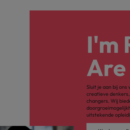
I'm
Are
Sluit je aan bij on
creatieve denkers
changers. Wij bied
doorgroeimogelijkh
uitstekende opleid