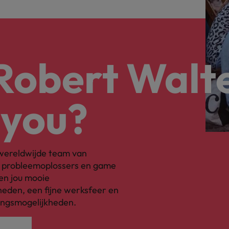
 Robert Walt
 you?
s wereldwijde team van
, probleemoplossers en game
en jou mooie
eden, een fijne werksfeer en
ingsmogelijkheden.