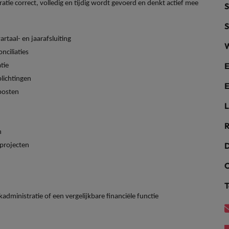
ratie correct, volledig en tijdig wordt gevoerd en denkt actief mee
S
alisten hebben de markt in handen
New Zealand
S
taal- en jaarafsluiting
Portugal
W
nciliaties
: groeiend gat tussen generalisten en specialisten
Singapore
E
tie
plichtingen
E
Spanje
posten
L
Taiwan
t is het vertrouwen voor altijd weg'
R
Thailand
n
D
eprojecten
l controller aannemen? Download de checklist
Verenigd Koninkrijk
C
Verenigde Staten
T
Vietnam
dministratie of een vergelijkbare financiële functie
Zuid-Korea