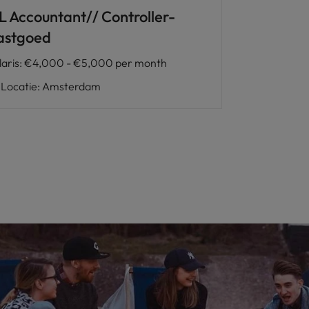
L Accountant// Controller-
astgoed
laris
:
€4,000 - €5,000 per month
Locatie
:
Amsterdam