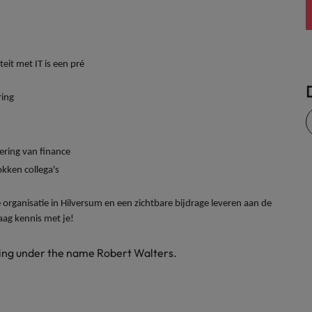
Zwitserland
eit met IT is een pré
ring
ring van finance
kken collega's
rganisatie in Hilversum en een zichtbare bijdrage leveren aan de
aag kennis met je!
ding under the name Robert Walters.