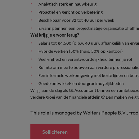
Analytisch sterk en nauwkeurig
Japan
Proactief en gericht op verbetering
Beschikbaar voor 32 tot 40 uur per week
Ervaring binnen een projectmatige organisatie of affinit
Wat krijg je ervoor terug?
Salaris tot €4.500 (o.b.v. 40 uur), afhankelijk van erva
Hybride werken (50% thuis, 50% op kantoor)
Veel vrijheid en verantwoordelijkheid binnen je rol
Ruimte om mee te bouwen aan verdere professionalise
Een informele werkomgeving met korte lijnen en betro
Goede ontwikkel- en doorgroeimogelijkheden
Wil jij aan de slag als
GL Accountant binnen een ambitieuze o
verdere groei van de financiële afdeling? Dan maken we gr
This role is managed by Walters People B.V., tra
Solliciteren