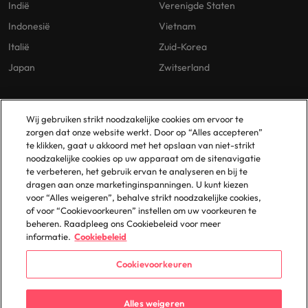
Indië
Verenigde Staten
Indonesië
Vietnam
Italië
Zuid-Korea
Japan
Zwitserland
Our Policies
Vestigingen
Wij gebruiken strikt noodzakelijke cookies om ervoor te
zorgen dat onze website werkt. Door op “Alles accepteren”
Privacybeleid
Amsterdam
te klikken, gaat u akkoord met het opslaan van niet-strikt
noodzakelijke cookies op uw apparaat om de sitenavigatie
Cookies Policy
Eindhoven
te verbeteren, het gebruik ervan te analyseren en bij te
Policy Library
Rotterdam
dragen aan onze marketinginspanningen. U kunt kiezen
voor “Alles weigeren”, behalve strikt noodzakelijke cookies,
Gelijke Behandeling
of voor “Cookievoorkeuren” instellen om uw voorkeuren te
beheren. Raadpleeg ons Cookiebeleid voor meer
informatie.
Cookiebeleid
Cookievoorkeuren
© 2025 Robert Walters Plc. All Rights Reserved.
Alles weigeren