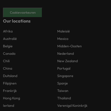
Cookievoorkeuren
Our locations
Afrika
Maleisië
Australië
Mexico
Belgie
Midden-Oosten
Canada
Nederland
Chili
New Zealand
China
Portugal
Duitsland
Singapore
Filipijnen
Spanje
Frankrijk
Taiwan
Hong Kong
Thailand
Ierland
Verenigd Koninkrijk