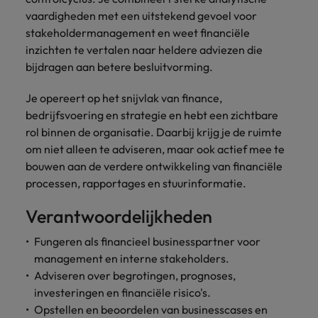
Belgie
Midden-Oosten
Van MKB tot
Carrière-advies
Finance interimtarieven in 2026:
vaardigheden met een uitstekend gevoel voor
grote
Onze
Liegen op je cv: 'Als het uitkomt is
New Zealand
groeiend gat tussen generalisten en
stakeholdermanagement en weet financiële
Canada
Nederland
multinational, jij
Sales & Marketing
specialisten
het vertrouwen voor altijd weg'
helpt je
specialisten
inzichten te vertalen naar heldere adviezen die
helpen je bij
Portugal
werkgever
Chili
New Zealand
het vinden van
bijdragen aan betere besluitvorming.
Treasury
sneller, beter en
een financiële
Recruitmentadvies
Singapore
efficiënter te
China
Portugal
rol binnen de
Business controller of financial
Je opereert op het snijvlak van finance,
worden.
publieke
Spanje
controller aannemen? Download de
bedrijfsvoering en strategie en hebt een zichtbare
Interne vacatures
Duitsland
sector of zorg.
Singapore
checklist
rol binnen de organisatie. Daarbij krijg je de ruimte
Werken bij ons
Taiwan
om niet alleen te adviseren, maar ook actief mee te
Filipijnen
Spanje
Tax
Sales &
Onze mensen maken het verschil. Lees
Thailand
bouwen aan de verdere ontwikkeling van financiële
Marketing
hun verhaal en kom alles te weten over
processen, rapportages en stuurinformatie.
Frankrijk
Taiwan
Kom in contact
Verenigd Koninkrijk
een carrière bij Robert Walters
met
Bouw aan je
Verantwoordelijkheden
Nederland.
Hong Kong
werkgevers
Thailand
carrière en aan
Verenigde Staten
die jouw tax
de groei van je
Fungeren als financieel businesspartner voor
Ontdek meer
expertise op
Ierland
Verenigd Koninkrijk
Vietnam
werkgever.
management en interne stakeholders.
waarde
Adviseren over begrotingen, prognoses,
schatten.
Zuid-Korea
Indië
Verenigde Staten
investeringen en financiële risico's.
Zwitserland
Indonesië
Vietnam
Opstellen en beoordelen van businesscases en
Treasury
Interne