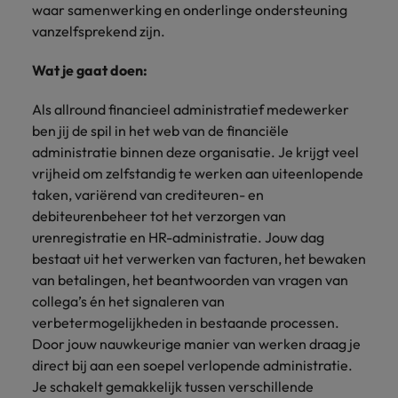
Belgie
Midden-Oosten
Van MKB tot
Carrière-advies
waar samenwerking en onderlinge ondersteuning
Finance interimtarieven in 2026:
grote
Onze
Liegen op je cv: 'Als het uitkomt is
vanzelfsprekend zijn.
New Zealand
groeiend gat tussen generalisten en
Canada
Nederland
multinational, jij
Sales & Marketing
specialisten
het vertrouwen voor altijd weg'
helpt je
specialisten
helpen je bij
Portugal
Wat je gaat doen:
werkgever
Chili
New Zealand
het vinden van
Treasury
sneller, beter en
een financiële
Recruitmentadvies
Singapore
Als allround financieel administratief medewerker
efficiënter te
China
Portugal
rol binnen de
Business controller of financial
ben jij de spil in het web van de financiële
worden.
publieke
Spanje
controller aannemen? Download de
Interne vacatures
administratie binnen deze organisatie. Je krijgt veel
Duitsland
sector of zorg.
Singapore
checklist
Werken bij ons
Taiwan
vrijheid om zelfstandig te werken aan uiteenlopende
Filipijnen
taken, variërend van crediteuren- en
Spanje
Tax
Sales &
Onze mensen maken het verschil. Lees
Thailand
debiteurenbeheer tot het verzorgen van
Marketing
hun verhaal en kom alles te weten over
Frankrijk
Taiwan
Kom in contact
urenregistratie en HR-administratie. Jouw dag
Verenigd Koninkrijk
een carrière bij Robert Walters
met
Bouw aan je
bestaat uit het verwerken van facturen, het bewaken
Nederland.
Hong Kong
werkgevers
Thailand
carrière en aan
Verenigde Staten
van betalingen, het beantwoorden van vragen van
die jouw tax
de groei van je
collega’s én het signaleren van
Ontdek meer
expertise op
Ierland
Verenigd Koninkrijk
Vietnam
werkgever.
verbetermogelijkheden in bestaande processen.
waarde
Door jouw nauwkeurige manier van werken draag je
schatten.
Zuid-Korea
Indië
Verenigde Staten
direct bij aan een soepel verlopende administratie.
Zwitserland
Indonesië
Vietnam
Je schakelt gemakkelijk tussen verschillende
Treasury
Interne