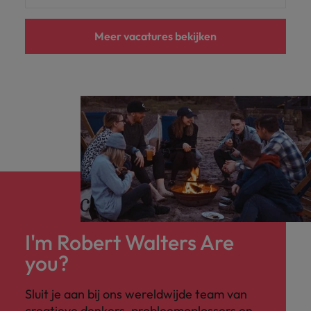
Meer vacatures bekijken
I'm Robert Walters Are
you?
Sluit je aan bij ons wereldwijde team van
creatieve denkers, probleemoplossers en