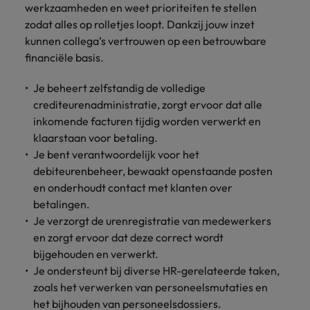
werkzaamheden en weet prioriteiten te stellen
vacatures
Je kunt op ons
Italië
Zuid-Korea
zodat alles op rolletjes loopt. Dankzij jouw inzet
rekenen bij
Een baan in
kunnen collega’s vertrouwen op een betrouwbare
het
Japan
Zwitserland
recruitment -
financiële basis.
waarmaken
iets voor jou?
van jouw
Je beheert zelfstandig de volledige
ambities.
crediteurenadministratie, zorgt ervoor dat alle
inkomende facturen tijdig worden verwerkt en
klaarstaan voor betaling.
Je bent verantwoordelijk voor het
debiteurenbeheer, bewaakt openstaande posten
en onderhoudt contact met klanten over
betalingen.
Je verzorgt de urenregistratie van medewerkers
en zorgt ervoor dat deze correct wordt
bijgehouden en verwerkt.
Je ondersteunt bij diverse HR-gerelateerde taken,
zoals het verwerken van personeelsmutaties en
het bijhouden van personeelsdossiers.