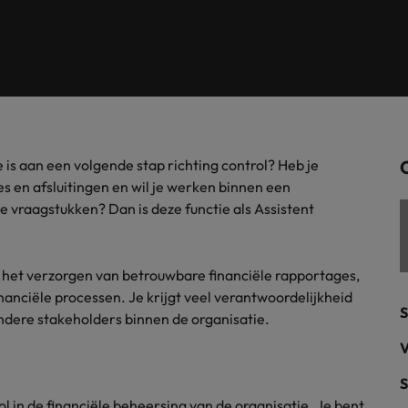
Tijdelijke inhuur
n met ons PR-team.
Filipijnen
Mi
 Publieke Sector
Supply Chain &
d vind je onze kantoren in Amsterdam, Eindhoven en Rotterdam.
Frankrijk
Vakantiekrachten
Ne
cialisten helpen je bij het vinden van een
Van MKB tot grote
le rol binnen de publieke sector of zorg.
sneller, beter en
Hong Kong
Ne
Sales & Marke
contact met werkgevers die jouw tax expertise op
Bouw aan je carr
e is aan een volgende stap richting control? Heb je
Rotterdam
schatten.
Contingent workforce soluti
s en afsluitingen en wil je werken binnen een
e vraagstukken? Dan is deze functie als Assistent
ry
Interne vacat
 op ons rekenen bij het waarmaken van jouw
Een baan in recru
Talent development
terk in je nieuwe baan
.
bij het verzorgen van betrouwbare financiële rapportages,
Maleisië
nanciële processen. Je krijgt veel verantwoordelijkheid
S
ere stakeholders binnen de organisatie.
Mexico
uccesvolle onboarding
V
Midden-Oosten
S
rol in de financiële beheersing van de organisatie. Je bent
Nederland