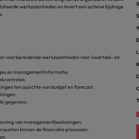
S
relateerde werkzaamheden en levert een actieve bijdrage
alisten hebben de markt in handen
New Zealand
s.
S
Portugal
W
: groeiend gat tussen generalisten en specialisten
Singapore
E
L
Spanje
n en voorbereidende werkzaamheden voor kwartaal- en
R
Taiwan
t is het vertrouwen voor altijd weg'
tages en managementinformatie.
D
ekcontroles.
Thailand
kingen ten opzichte van budget en forecast.
C
l controller aannemen? Download de checklist
Verenigd Koninkrijk
kingen.
T
ële gegevens.
Verenigde Staten
Vietnam
steuning van managementbeslissingen.
terpunten binnen de financiële processen.
Zuid-Korea
en.