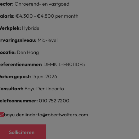
ector:
Onroerend- en vastgoed
alaris:
€4,300 - €4,800 per month
erkplek:
Hybride
rvaringsniveau:
Mid-level
ocatie:
Den Haag
eferentienummer:
DEMKIL-EB011DF5
atum gepost:
15 juni 2026
onsultant:
Bayu Deni Indarto
elefoonnummer:
010 752 7200
bayu.deniindarto@robertwalters.com
Solliciteren