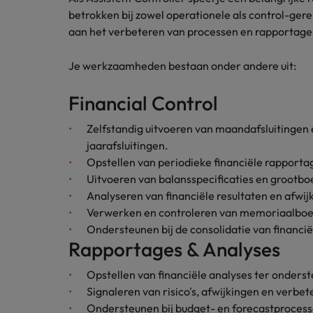
Carrière-advies
betrokken bij zowel operationele als control-ge
Interim finance in 2026: speci
Treasury
Chili
aan het verbeteren van processen en rapportage
China
Recruitmentadvies
Je werkzaamheden bestaan onder andere uit:
Interne vacatures
Finance interimtarieven in 2026
Duitsland
Werken bij ons
Financial Control
Onze mensen maken het verschil. Lees
Filipijnen
Zelfstandig uitvoeren van maandafsluitinge
hun verhaal en kom alles te weten over
Carrière-advies
jaarafsluitingen.
Frankrijk
een carrière bij Robert Walters
Liegen op je cv: 'Als het uitkom
Opstellen van periodieke financiële rappor
Nederland.
Uitvoeren van balansspecificaties en grootbo
Hong Kong
Recruitmentadvies
Ontdek meer
Analyseren van financiële resultaten en afwij
Business controller of financia
Ierland
Verwerken en controleren van memoriaalboe
Ondersteunen bij de consolidatie van financi
Indië
Rapportages & Analyses
Indonesië
Opstellen van financiële analyses ter onder
Signaleren van risico's, afwijkingen en verbe
Italië
Ondersteunen bij budget- en forecastprocess