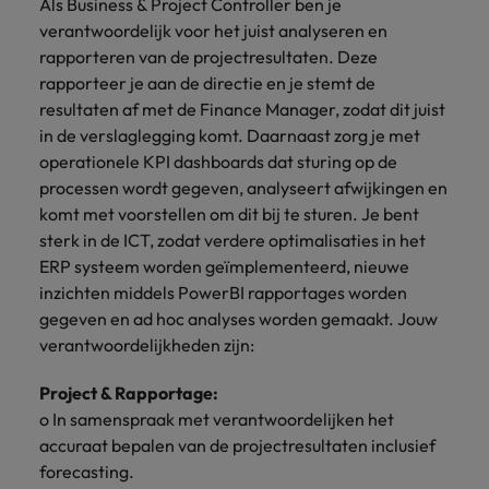
Belgie
Als Business & Project Controller ben je
Midden-Oosten
Van MKB tot
Carrière-advies
Finance interimtarieven in 2026:
grote
verantwoordelijk voor het juist analyseren en
Onze
Liegen op je cv: 'Als het uitkomt is
New Zealand
groeiend gat tussen generalisten en
Canada
Nederland
multinational, jij
Sales & Marketing
specialisten
rapporteren van de projectresultaten. Deze
het vertrouwen voor altijd weg'
helpt je
specialisten
helpen je bij
rapporteer je aan de directie en je stemt de
Portugal
werkgever
Chili
New Zealand
het vinden van
resultaten af met de Finance Manager, zodat dit juist
Treasury
sneller, beter en
een financiële
Recruitmentadvies
Singapore
in de verslaglegging komt. Daarnaast zorg je met
efficiënter te
China
Portugal
rol binnen de
Business controller of financial
operationele KPI dashboards dat sturing op de
worden.
publieke
Spanje
controller aannemen? Download de
Interne vacatures
processen wordt gegeven, analyseert afwijkingen en
Duitsland
sector of zorg.
Singapore
checklist
Werken bij ons
Taiwan
komt met voorstellen om dit bij te sturen. Je bent
Filipijnen
Spanje
sterk in de ICT, zodat verdere optimalisaties in het
Tax
Sales &
Onze mensen maken het verschil. Lees
Thailand
ERP systeem worden geïmplementeerd, nieuwe
Marketing
hun verhaal en kom alles te weten over
Frankrijk
Taiwan
Kom in contact
inzichten middels PowerBI rapportages worden
Verenigd Koninkrijk
een carrière bij Robert Walters
met
Bouw aan je
gegeven en ad hoc analyses worden gemaakt. Jouw
Nederland.
Hong Kong
werkgevers
Thailand
carrière en aan
Verenigde Staten
verantwoordelijkheden zijn:
die jouw tax
de groei van je
Ontdek meer
expertise op
Ierland
Verenigd Koninkrijk
Vietnam
werkgever.
Project & Rapportage:
waarde
o In samenspraak met verantwoordelijken het
schatten.
Zuid-Korea
Indië
Verenigde Staten
accuraat bepalen van de projectresultaten inclusief
Zwitserland
forecasting.
Indonesië
Vietnam
Treasury
Interne