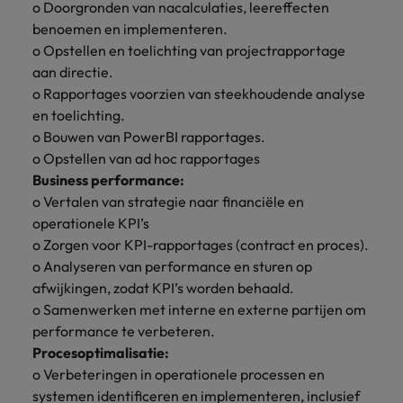
o Doorgronden van nacalculaties, leereffecten
vacatures
Je kunt op ons
Italië
Zuid-Korea
benoemen en implementeren.
rekenen bij
Een baan in
o Opstellen en toelichting van projectrapportage
het
Japan
Zwitserland
recruitment -
aan directie.
waarmaken
iets voor jou?
o Rapportages voorzien van steekhoudende analyse
van jouw
en toelichting.
ambities.
o Bouwen van PowerBI rapportages.
o Opstellen van ad hoc rapportages
Business performance:
o Vertalen van strategie naar financiële en
operationele KPI’s
o Zorgen voor KPI-rapportages (contract en proces).
o Analyseren van performance en sturen op
afwijkingen, zodat KPI’s worden behaald.
o Samenwerken met interne en externe partijen om
performance te verbeteren.
Procesoptimalisatie:
o Verbeteringen in operationele processen en
systemen identificeren en implementeren, inclusief