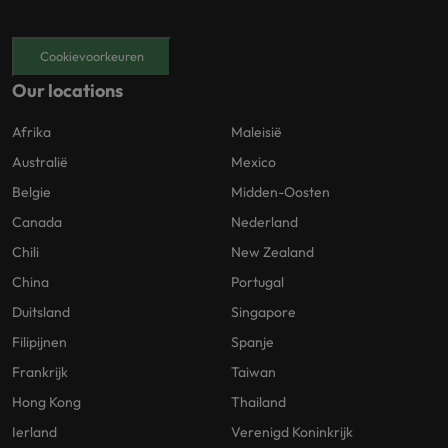
Cookievoorkeuren
Our locations
Afrika
Maleisië
Australië
Mexico
Belgie
Midden-Oosten
Canada
Nederland
Chili
New Zealand
China
Portugal
Duitsland
Singapore
Filipijnen
Spanje
Frankrijk
Taiwan
Hong Kong
Thailand
Ierland
Verenigd Koninkrijk