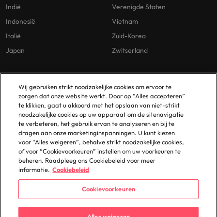
Indië
Verenigde Staten
Indonesië
Vietnam
Italië
Zuid-Korea
Japan
Zwitserland
Our Policies
Vestigingen
Wij gebruiken strikt noodzakelijke cookies om ervoor te
zorgen dat onze website werkt. Door op “Alles accepteren”
Privacybeleid
Amsterdam
te klikken, gaat u akkoord met het opslaan van niet-strikt
noodzakelijke cookies op uw apparaat om de sitenavigatie
Cookies Policy
Eindhoven
te verbeteren, het gebruik ervan te analyseren en bij te
Policy Library
Rotterdam
dragen aan onze marketinginspanningen. U kunt kiezen
voor “Alles weigeren”, behalve strikt noodzakelijke cookies,
Gelijke Behandeling
of voor “Cookievoorkeuren” instellen om uw voorkeuren te
beheren. Raadpleeg ons Cookiebeleid voor meer
informatie.
Cookiebeleid
Cookievoorkeuren
© 2025 Robert Walters Plc. All Rights Reserved.
Alles weigeren