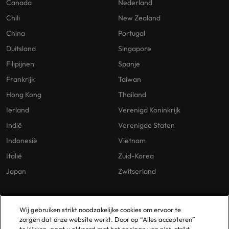
Canada
Nederland
Chili
New Zealand
China
Portugal
Duitsland
Singapore
Filipijnen
Spanje
Frankrijk
Taiwan
Hong Kong
Thailand
Ierland
Verenigd Koninkrijk
Indië
Verenigde Staten
Indonesië
Vietnam
Italië
Zuid-Korea
Japan
Zwitserland
Our Policies
Vestigingen
Wij gebruiken strikt noodzakelijke cookies om ervoor te
zorgen dat onze website werkt. Door op “Alles accepteren”
Privacybeleid
Amsterdam