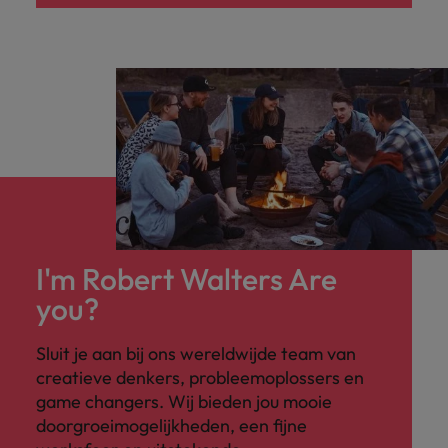
I'm Robert Walters Are
you?
Sluit je aan bij ons wereldwijde team van
creatieve denkers, probleemoplossers en
game changers. Wij bieden jou mooie
doorgroeimogelijkheden, een fijne