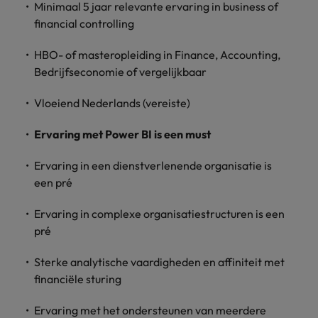
Minimaal 5 jaar relevante ervaring in business of
vacatures
Je kunt op ons
Italië
Zuid-Korea
financial controlling
rekenen bij
Een baan in
het
Japan
Zwitserland
recruitment -
HBO- of masteropleiding in Finance, Accounting,
waarmaken
iets voor jou?
Bedrijfseconomie of vergelijkbaar
van jouw
ambities.
Vloeiend Nederlands (vereiste)
Ervaring met Power BI is een must
Ervaring in een dienstverlenende organisatie is
een pré
Ervaring in complexe organisatiestructuren is een
pré
Sterke analytische vaardigheden en affiniteit met
financiële sturing
Ervaring met het ondersteunen van meerdere