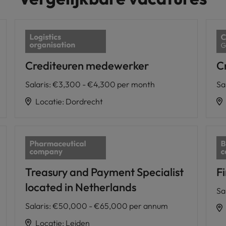
Crediteuren medewerker
Cr
Salaris
:
€3,300 - €4,300 per month
Sa
Locatie
:
Dordrecht
Treasury and Payment Specialist
Fi
located in Netherlands
Sa
Salaris
:
€50,000 - €65,000 per annum
Locatie
:
Leiden