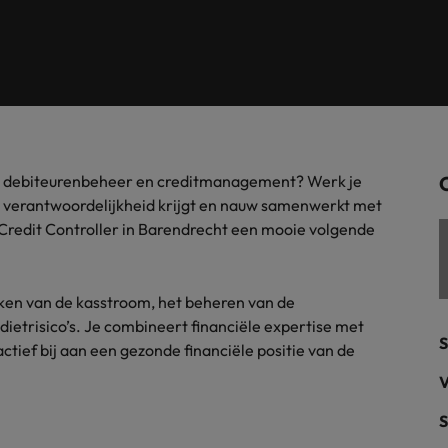
Tijdelijke inhuur
n met ons PR-team.
Filipijnen
Mi
 Publieke Sector
Supply Chain &
d vind je onze kantoren in Amsterdam, Eindhoven en Rotterdam.
Frankrijk
Vakantiekrachten
Ne
cialisten helpen je bij het vinden van een
Van MKB tot grote
le rol binnen de publieke sector of zorg.
sneller, beter en
Hong Kong
Ne
Sales & Marke
contact met werkgevers die jouw tax expertise op
Bouw aan je carr
g in debiteurenbeheer en creditmanagement? Werk je
Rotterdam
schatten.
Contingent workforce soluti
l verantwoordelijkheid krijgt en nauw samenwerkt met
s Credit Controller in Barendrecht een mooie volgende
ry
Interne vacat
 op ons rekenen bij het waarmaken van jouw
Een baan in recru
Talent development
terk in je nieuwe baan
.
aken van de kasstroom, het beheren van de
Maleisië
ietrisico’s. Je combineert financiële expertise met
S
ief bij aan een gezonde financiële positie van de
Mexico
uccesvolle onboarding
V
Midden-Oosten
S
Nederland