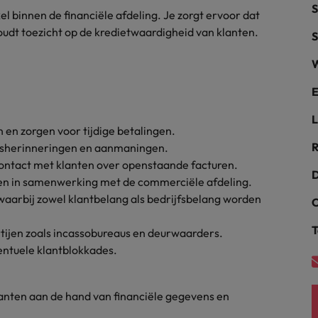
S
el binnen de financiële afdeling. Je zorgt ervoor dat
alisten hebben de markt in handen
New Zealand
udt toezicht op de kredietwaardigheid van klanten.
S
Portugal
W
: groeiend gat tussen generalisten en specialisten
Singapore
E
L
Spanje
en zorgen voor tijdige betalingen.
R
gsherinneringen en aanmaningen.
Taiwan
t is het vertrouwen voor altijd weg'
contact met klanten over openstaande facturen.
D
len in samenwerking met de commerciële afdeling.
Thailand
aarbij zowel klantbelang als bedrijfsbelang worden
C
l controller aannemen? Download de checklist
Verenigd Koninkrijk
T
ijen zoals incassobureaus en deurwaarders.
Verenigde Staten
entuele klantblokkades.
Vietnam
anten aan de hand van financiële gegevens en
Zuid-Korea