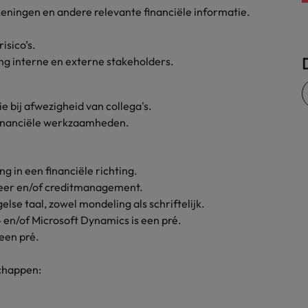
keningen en andere relevante financiële informatie.
Zwitserland
isico’s.
ng interne en externe stakeholders.
 bij afwezigheid van collega's.
 financiële werkzaamheden.
 in een financiële richting.
eer en/of creditmanagement.
se taal, zowel mondeling als schriftelijk.
en/of Microsoft Dynamics is een pré.
een pré.
schappen: