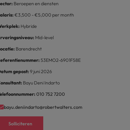
ector:
Beroepen en diensten
alaris:
€3,500 - €5,000 per month
erkplek:
Hybride
rvaringsniveau:
Mid-level
ocatie:
Barendrecht
eferentienummer:
53EMO2-6901F58E
atum gepost:
9 juni 2026
onsultant:
Bayu Deni Indarto
elefoonnummer:
010 752 7200
bayu.deniindarto@robertwalters.com
Solliciteren