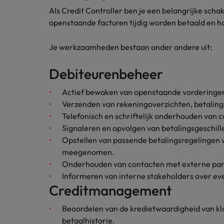
Carrière-advies
Als Credit Controller ben je een belangrijke schak
Interim finance in 2026: speci
Treasury
Chili
openstaande facturen tijdig worden betaald en ho
China
Recruitmentadvies
Je werkzaamheden bestaan onder andere uit:
Interne vacatures
Finance interimtarieven in 2026
Duitsland
Werken bij ons
Debiteurenbeheer
Onze mensen maken het verschil. Lees
Filipijnen
Actief bewaken van openstaande vorderingen 
hun verhaal en kom alles te weten over
Carrière-advies
Verzenden van rekeningoverzichten, betalin
Frankrijk
een carrière bij Robert Walters
Liegen op je cv: 'Als het uitkom
Telefonisch en schriftelijk onderhouden van 
Nederland.
Signaleren en opvolgen van betalingsgeschil
Hong Kong
Recruitmentadvies
Ontdek meer
Opstellen van passende betalingsregelingen w
Business controller of financia
Ierland
meegenomen.
Onderhouden van contacten met externe part
Indië
Informeren van interne stakeholders over ev
Creditmanagement
Indonesië
Beoordelen van de kredietwaardigheid van kl
Italië
betaalhistorie.