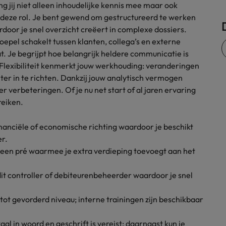
g jij niet alleen inhoudelijke kennis mee maar ook
Zwitserland
en deze rol. Je bent gewend om gestructureerd te werken
oor je snel overzicht creëert in complexe dossiers.
oepel schakelt tussen klanten, collega’s en externe
at. Je begrijpt hoe belangrijk heldere communicatie is
 Flexibiliteit kenmerkt jouw werkhouding: veranderingen
nter in te richten. Dankzij jouw analytisch vermogen
ver verbeteringen. Of je nu net start of al jaren ervaring
reiken.
inanciële of economische richting waardoor je beschikt
er.
een pré waarmee je extra verdieping toevoegt aan het
edit controller of debiteurenbeheerder waardoor je snel
tot gevorderd niveau; interne trainingen zijn beschikbaar
l in woord en geschrift is vereist; daarnaast kun je