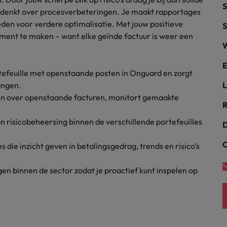
S
meedenkt over procesverbeteringen. Je maakt rapportages
alisten hebben de markt in handen
New Zealand
ieden voor verdere optimalisatie. Met jouw positieve
S
oment te maken – want elke geïnde factuur is weer een
Portugal
W
: groeiend gat tussen generalisten en specialisten
Singapore
E
tefeuille met openstaande posten in Onguard en zorgt
angen.
L
Spanje
en over openstaande facturen, monitort gemaakte
R
Taiwan
t is het vertrouwen voor altijd weg'
an risicobeheersing binnen de verschillende portefeuilles
D
Thailand
C
s die inzicht geven in betalingsgedrag, trends en risico’s
l controller aannemen? Download de checklist
Verenigd Koninkrijk
gen binnen de sector zodat je proactief kunt inspelen op
Verenigde Staten
Vietnam
Zuid-Korea