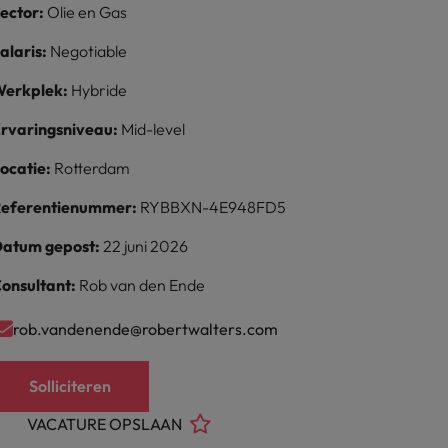
ector:
Olie en Gas
alaris:
Negotiable
erkplek:
Hybride
rvaringsniveau:
Mid-level
ocatie:
Rotterdam
eferentienummer:
RYBBXN-4E948FD5
atum gepost:
22 juni 2026
onsultant:
Rob van den Ende
rob.vandenende@robertwalters.com
Solliciteren
VACATURE OPSLAAN