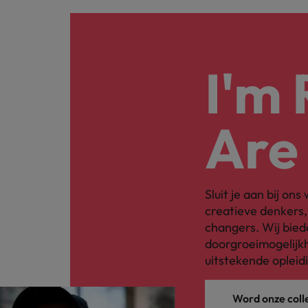
I'm
Are
Sluit je aan bij on
creatieve denkers
changers. Wij bied
doorgroeimogelijkh
uitstekende opleid
Word onze coll