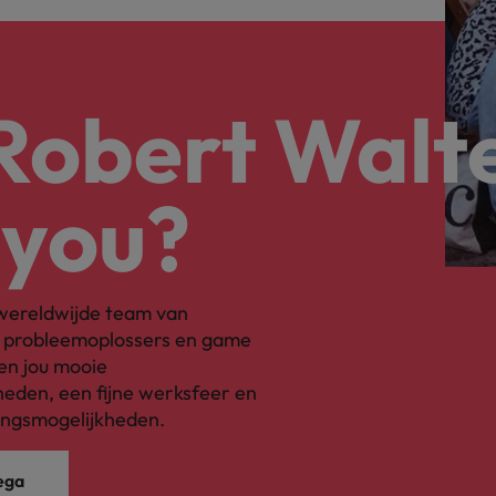
 Robert Walt
 you?
s wereldwijde team van
, probleemoplossers en game
en jou mooie
eden, een fijne werksfeer en
ingsmogelijkheden.
ega