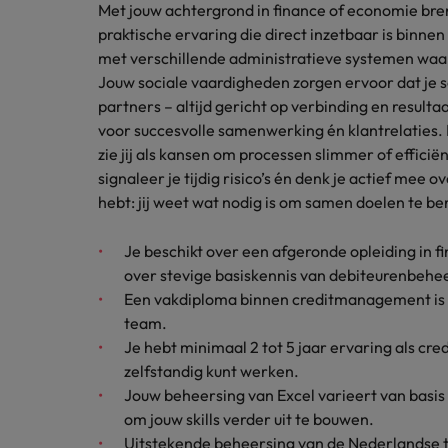
Met jouw achtergrond in finance of economie bren
Japan
praktische ervaring die direct inzetbaar is binn
met verschillende administratieve systemen waard
Jouw sociale vaardigheden zorgen ervoor dat je s
partners – altijd gericht op verbinding en resulta
voor succesvolle samenwerking én klantrelaties.
zie jij als kansen om processen slimmer of efficië
signaleer je tijdig risico’s én denk je actief mee o
hebt: jij weet wat nodig is om samen doelen te be
Je beschikt over een afgeronde opleiding in f
over stevige basiskennis van debiteurenbehe
Een vakdiploma binnen creditmanagement is 
team.
Je hebt minimaal 2 tot 5 jaar ervaring als cr
zelfstandig kunt werken.
Jouw beheersing van Excel varieert van basis 
om jouw skills verder uit te bouwen.
Uitstekende beheersing van de Nederlandse taa