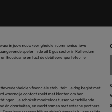
Tijdelijke inhuur
n met ons PR-team.
Filipijnen
Mi
 Publieke Sector
Supply Chain &
d vind je onze kantoren in Amsterdam, Eindhoven en Rotterdam.
Frankrijk
Vakantiekrachten
Ne
cialisten helpen je bij het vinden van een
Van MKB tot grote
le rol binnen de publieke sector of zorg.
sneller, beter en
Hong Kong
Ne
Sales & Marke
contact met werkgevers die jouw tax expertise op
Bouw aan je carr
rol waarin jouw nauwkeurigheid en communicatieve
Rotterdam
schatten.
Contingent workforce soluti
angevende speler in de oil & gas sector in Rotterdam
t enthousiasme en tact de debiteurenportefeuille
ry
Interne vacat
 op ons rekenen bij het waarmaken van jouw
Een baan in recru
Talent development
terk in je nieuwe baan
.
Maleisië
S
nttevredenheid en financiële stabiliteit. Je dag begint met
Mexico
uccesvolle onboarding
rd waarna je contact zoekt met klanten om hen
V
chtingen. Je schakelt moeiteloos tussen verschillende
Midden-Oosten
S
land én daarbuiten, en werkt samen met externe partners
 Door jouw scherpe blik op risico’s draag je bij aan solide
Nederland