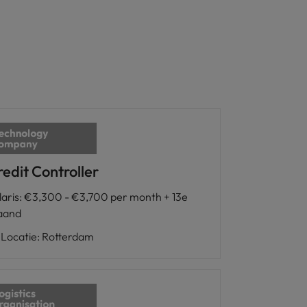
edit Controller
laris
:
€3,300 - €3,700 per month + 13e
aand
Locatie
:
Rotterdam