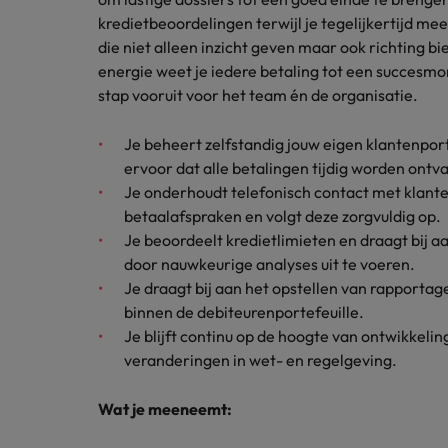
Carrière-advies
kredietbeoordelingen terwijl je tegelijkertijd 
Interim finance in 2026: speci
Treasury
Chili
die niet alleen inzicht geven maar ook richting b
energie weet je iedere betaling tot een succesm
China
Recruitmentadvies
Interne vacatures
stap vooruit voor het team én de organisatie.
Finance interimtarieven in 2026
Duitsland
Werken bij ons
Je beheert zelfstandig jouw eigen klantenpor
ervoor dat alle betalingen tijdig worden ontv
Onze mensen maken het verschil. Lees
Filipijnen
Je onderhoudt telefonisch contact met klant
hun verhaal en kom alles te weten over
Carrière-advies
Frankrijk
betaalafspraken en volgt deze zorgvuldig op.
een carrière bij Robert Walters
Liegen op je cv: 'Als het uitkom
Nederland.
Je beoordeelt kredietlimieten en draagt bij a
Hong Kong
door nauwkeurige analyses uit te voeren.
Recruitmentadvies
Ontdek meer
Je draagt bij aan het opstellen van rapportage
Business controller of financia
Ierland
binnen de debiteurenportefeuille.
Je blijft continu op de hoogte van ontwikkelin
Indië
veranderingen in wet- en regelgeving.
Indonesië
Wat je meeneemt:
Italië