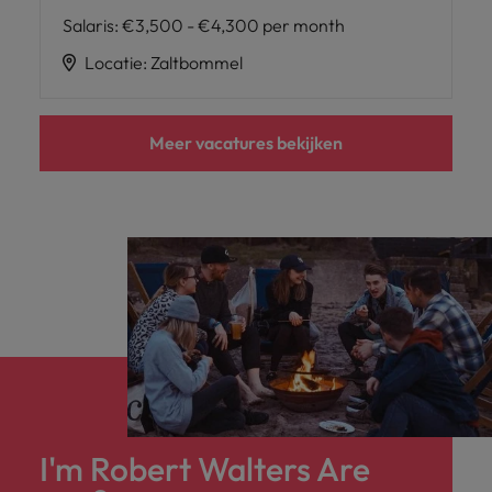
Salaris
:
€3,500 - €4,300 per month
Locatie
:
Zaltbommel
Meer vacatures bekijken
I'm Robert Walters Are