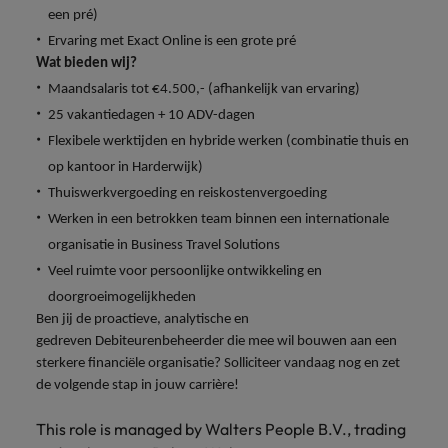
vacatures
een pré)
Je kunt op ons
Italië
Zuid-Korea
Ervaring met Exact Online is een grote pré
rekenen bij
Een baan in
Wat bieden wij?
het
Japan
Zwitserland
recruitment -
waarmaken
Maandsalaris tot €4.500,- (afhankelijk van ervaring)
iets voor jou?
van jouw
25 vakantiedagen + 10 ADV-dagen
ambities.
Flexibele werktijden en hybride werken (combinatie thuis en
op kantoor in
Harderwijk
)
Thuiswerkvergoeding en reiskostenvergoeding
Werken in een betrokken team binnen een internationale
organisatie in
Business Travel Solutions
Veel ruimte voor persoonlijke ontwikkeling en
doorgroeimogelijkheden
Ben jij de proactieve, analytische en
gedreven
Debiteurenbeheerder
die mee wil bouwen aan een
sterkere financiële organisatie? Solliciteer vandaag nog en zet
de volgende stap in jouw carrière!
This role is managed by Walters People B.V., trading