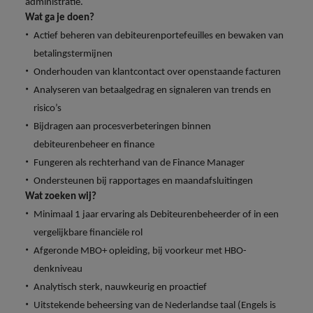
Belgie
Midden-Oosten
Van MKB tot
administratie.
Carrière-advies
Finance interimtarieven in 2026:
grote
Wat ga je doen?
Onze
Liegen op je cv: 'Als het uitkomt is
New Zealand
groeiend gat tussen generalisten en
Canada
Nederland
multinational, jij
Sales & Marketing
specialisten
Actief beheren van debiteurenportefeuilles en bewaken van
het vertrouwen voor altijd weg'
helpt je
specialisten
helpen je bij
Portugal
betalingstermijnen
werkgever
Chili
New Zealand
het vinden van
Onderhouden van klantcontact over openstaande facturen
Treasury
sneller, beter en
een financiële
Recruitmentadvies
Singapore
efficiënter te
Analyseren van betaalgedrag en signaleren van trends en
China
Portugal
rol binnen de
Business controller of financial
worden.
publieke
Spanje
risico’s
controller aannemen? Download de
Interne vacatures
Duitsland
sector of zorg.
Singapore
Bijdragen aan procesverbeteringen binnen
checklist
Werken bij ons
Taiwan
debiteurenbeheer en finance
Filipijnen
Spanje
Tax
Sales &
Onze mensen maken het verschil. Lees
Thailand
Fungeren als rechterhand van de Finance Manager
Marketing
hun verhaal en kom alles te weten over
Frankrijk
Ondersteunen bij rapportages en maandafsluitingen
Taiwan
Kom in contact
Verenigd Koninkrijk
een carrière bij Robert Walters
Wat zoeken wij?
met
Bouw aan je
Nederland.
Hong Kong
werkgevers
Thailand
carrière en aan
Minimaal 1 jaar ervaring als
Debiteurenbeheerder
of in een
Verenigde Staten
die jouw tax
de groei van je
vergelijkbare financiële rol
Ontdek meer
expertise op
Ierland
Verenigd Koninkrijk
Vietnam
werkgever.
Afgeronde MBO+ opleiding, bij voorkeur met HBO-
waarde
denkniveau
schatten.
Zuid-Korea
Indië
Verenigde Staten
Analytisch sterk, nauwkeurig en proactief
Zwitserland
Indonesië
Vietnam
Uitstekende beheersing van de Nederlandse taal (Engels is
Treasury
Interne