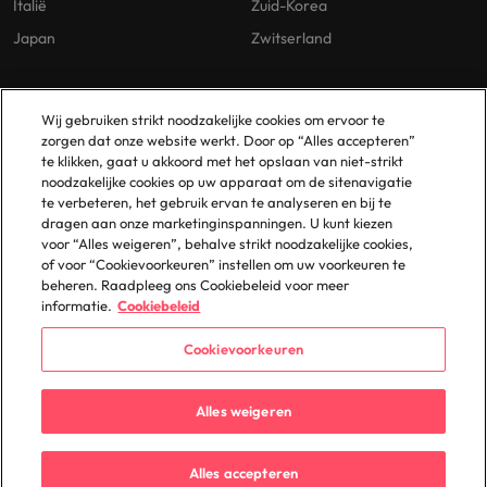
Italië
Zuid-Korea
Japan
Zwitserland
Our Policies
Vestigingen
Wij gebruiken strikt noodzakelijke cookies om ervoor te
zorgen dat onze website werkt. Door op “Alles accepteren”
Privacybeleid
Amsterdam
te klikken, gaat u akkoord met het opslaan van niet-strikt
noodzakelijke cookies op uw apparaat om de sitenavigatie
Cookies Policy
Eindhoven
te verbeteren, het gebruik ervan te analyseren en bij te
Policy Library
Rotterdam
dragen aan onze marketinginspanningen. U kunt kiezen
voor “Alles weigeren”, behalve strikt noodzakelijke cookies,
Gelijke Behandeling
of voor “Cookievoorkeuren” instellen om uw voorkeuren te
beheren. Raadpleeg ons Cookiebeleid voor meer
informatie.
Cookiebeleid
Cookievoorkeuren
© 2025 Robert Walters Plc. All Rights Reserved.
Alles weigeren
Alles accepteren