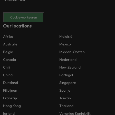
Cookievoorkeuren
Our locations
Afrika
Maleisië
Australië
Mexico
Belgie
Midden-Oosten
Canada
Nederland
Chili
New Zealand
China
Portugal
Duitsland
Singapore
Filipijnen
Spanje
Frankrijk
Taiwan
Hong Kong
Thailand
Ierland
Verenigd Koninkrijk