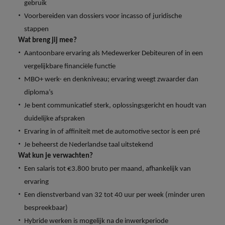
gebruik
vacatures
Je kunt op ons
Italië
Zuid-Korea
Voorbereiden van dossiers voor incasso of juridische
rekenen bij
Een baan in
stappen
het
Japan
Zwitserland
recruitment -
Wat breng jij mee?
waarmaken
iets voor jou?
Aantoonbare ervaring als Medewerker Debiteuren of in een
van jouw
ambities.
vergelijkbare financiële functie
MBO+ werk- en denkniveau; ervaring weegt zwaarder dan
diploma’s
Je bent communicatief sterk, oplossingsgericht en houdt van
duidelijke afspraken
Ervaring in of affiniteit met de automotive sector is een pré
Je beheerst de Nederlandse taal uitstekend
Wat kun je verwachten?
Een salaris tot €3.800 bruto per maand, afhankelijk van
ervaring
Een dienstverband van 32 tot 40 uur per week (minder uren
bespreekbaar)
Hybride werken is mogelijk na de inwerkperiode