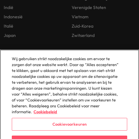
Indië
Verenigde Staten
Indonesië
Vietnam
Italië
Zuid-Korea
Japan
Zwitserland
Our Policies
Vestigingen
Wij gebruiken strikt noodzakelijke cookies om ervoor te
zorgen dat onze website werkt. Door op “Alles accepteren”
Privacybeleid
Amsterdam
te klikken, gaat u akkoord met het opslaan van niet-strikt
noodzakelijke cookies op uw apparaat om de sitenavigatie
Cookies Policy
Eindhoven
te verbeteren, het gebruik ervan te analyseren en bij te
Policy Library
Rotterdam
dragen aan onze marketinginspanningen. U kunt kiezen
voor “Alles weigeren”, behalve strikt noodzakelijke cookies,
Gelijke Behandeling
of voor “Cookievoorkeuren” instellen om uw voorkeuren te
beheren. Raadpleeg ons Cookiebeleid voor meer
informatie.
Cookiebeleid
Cookievoorkeuren