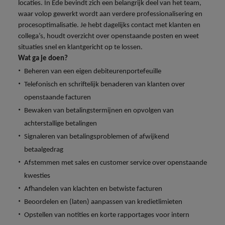
Belgie
Midden-Oosten
Van MKB tot
locaties. In Ede bevindt zich een belangrijk deel van het team,
Carrière-advies
Finance interimtarieven in 2026:
grote
Onze
waar volop gewerkt wordt aan verdere professionalisering en
Liegen op je cv: 'Als het uitkomt is
New Zealand
groeiend gat tussen generalisten en
Canada
Nederland
multinational, jij
Sales & Marketing
specialisten
procesoptimalisatie. Je hebt dagelijks contact met klanten en
het vertrouwen voor altijd weg'
helpt je
specialisten
helpen je bij
collega’s, houdt overzicht over openstaande posten en weet
Portugal
werkgever
Chili
New Zealand
het vinden van
situaties snel en klantgericht op te lossen.
Treasury
sneller, beter en
een financiële
Recruitmentadvies
Singapore
Wat ga je doen?
efficiënter te
China
Portugal
rol binnen de
Business controller of financial
Beheren van een eigen debiteurenportefeuille
worden.
publieke
Spanje
controller aannemen? Download de
Interne vacatures
Telefonisch en schriftelijk benaderen van klanten over
Duitsland
sector of zorg.
Singapore
checklist
Werken bij ons
Taiwan
openstaande facturen
Filipijnen
Spanje
Bewaken van betalingstermijnen en opvolgen van
Tax
Sales &
Onze mensen maken het verschil. Lees
Thailand
achterstallige betalingen
Marketing
hun verhaal en kom alles te weten over
Frankrijk
Taiwan
Kom in contact
Verenigd Koninkrijk
Signaleren van betalingsproblemen of afwijkend
een carrière bij Robert Walters
met
Bouw aan je
Nederland.
betaalgedrag
Hong Kong
werkgevers
Thailand
carrière en aan
Verenigde Staten
die jouw tax
Afstemmen met sales en customer service over openstaande
de groei van je
Ontdek meer
expertise op
Ierland
Verenigd Koninkrijk
Vietnam
werkgever.
kwesties
waarde
Afhandelen van klachten en betwiste facturen
schatten.
Zuid-Korea
Indië
Verenigde Staten
Beoordelen en (laten) aanpassen van kredietlimieten
Zwitserland
Opstellen van notities en korte rapportages voor intern
Indonesië
Vietnam
Treasury
Interne