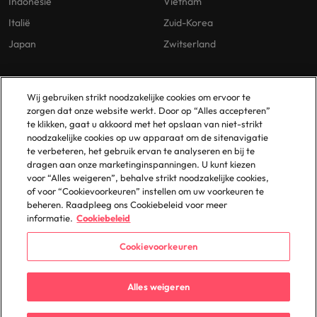
Indonesië
Vietnam
Italië
Zuid-Korea
Japan
Zwitserland
Our Policies
Vestigingen
Wij gebruiken strikt noodzakelijke cookies om ervoor te
zorgen dat onze website werkt. Door op “Alles accepteren”
Privacybeleid
Amsterdam
te klikken, gaat u akkoord met het opslaan van niet-strikt
noodzakelijke cookies op uw apparaat om de sitenavigatie
Cookies Policy
Eindhoven
te verbeteren, het gebruik ervan te analyseren en bij te
Policy Library
Rotterdam
dragen aan onze marketinginspanningen. U kunt kiezen
voor “Alles weigeren”, behalve strikt noodzakelijke cookies,
Gelijke Behandeling
of voor “Cookievoorkeuren” instellen om uw voorkeuren te
beheren. Raadpleeg ons Cookiebeleid voor meer
informatie.
Cookiebeleid
Cookievoorkeuren
© 2025 Robert Walters Plc. All Rights Reserved.
Alles weigeren