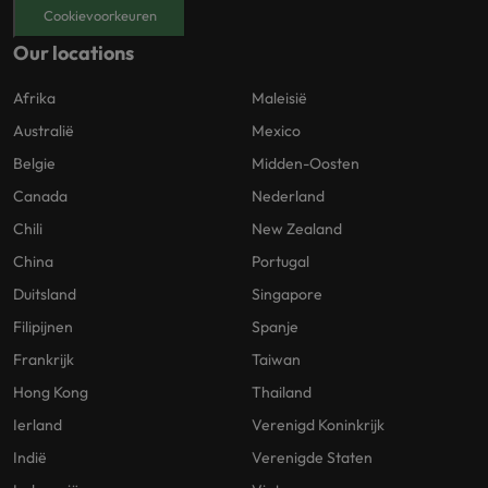
Cookievoorkeuren
Our locations
Afrika
Maleisië
Australië
Mexico
Belgie
Midden-Oosten
Canada
Nederland
Chili
New Zealand
China
Portugal
Duitsland
Singapore
Filipijnen
Spanje
Frankrijk
Taiwan
Hong Kong
Thailand
Ierland
Verenigd Koninkrijk
Indië
Verenigde Staten