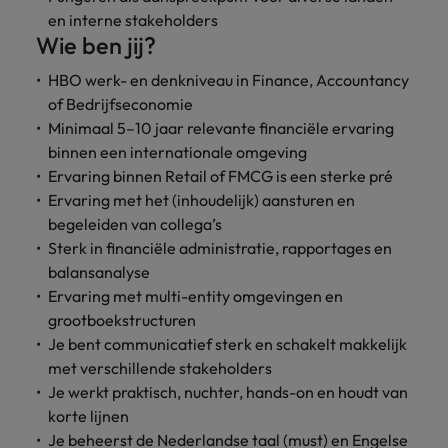
vacatures
en interne stakeholders
Je kunt op ons
Italië
Zuid-Korea
Wie ben jij?
rekenen bij
Een baan in
het
Japan
Zwitserland
recruitment -
HBO werk- en denkniveau in Finance, Accountancy
waarmaken
iets voor jou?
of Bedrijfseconomie
van jouw
Minimaal 5–10 jaar relevante financiële ervaring
ambities.
binnen een internationale omgeving
Ervaring binnen Retail of FMCG is een sterke pré
Ervaring met het (inhoudelijk) aansturen en
begeleiden van collega’s
Sterk in financiële administratie, rapportages en
balansanalyse
Ervaring met multi-entity omgevingen en
grootboekstructuren
Je bent communicatief sterk en schakelt makkelijk
met verschillende stakeholders
Je werkt praktisch, nuchter, hands-on en houdt van
korte lijnen
Je beheerst de Nederlandse taal (must) en Engelse