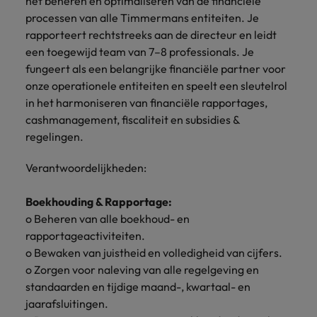
het beheren en optimaliseren van de financiële
Belgie
Midden-Oosten
Van MKB tot
Carrière-advies
Finance interimtarieven in 2026:
processen van alle Timmermans entiteiten. Je
grote
Onze
Liegen op je cv: 'Als het uitkomt is
New Zealand
groeiend gat tussen generalisten en
Canada
Nederland
multinational, jij
Sales & Marketing
rapporteert rechtstreeks aan de directeur en leidt
specialisten
het vertrouwen voor altijd weg'
helpt je
specialisten
helpen je bij
een toegewijd team van 7–8 professionals. Je
Portugal
werkgever
Chili
New Zealand
het vinden van
fungeert als een belangrijke financiële partner voor
Treasury
sneller, beter en
een financiële
Recruitmentadvies
Singapore
onze operationele entiteiten en speelt een sleutelrol
efficiënter te
China
Portugal
rol binnen de
Business controller of financial
in het harmoniseren van financiële rapportages,
worden.
publieke
Spanje
controller aannemen? Download de
Interne vacatures
cashmanagement, fiscaliteit en subsidies &
Duitsland
sector of zorg.
Singapore
checklist
Werken bij ons
regelingen.
Taiwan
Filipijnen
Spanje
Tax
Sales &
Onze mensen maken het verschil. Lees
Thailand
Verantwoordelijkheden:
Marketing
hun verhaal en kom alles te weten over
Frankrijk
Taiwan
Kom in contact
Verenigd Koninkrijk
een carrière bij Robert Walters
met
Boekhouding & Rapportage:
Bouw aan je
Nederland.
Hong Kong
werkgevers
Thailand
carrière en aan
o Beheren van alle boekhoud- en
Verenigde Staten
die jouw tax
de groei van je
rapportageactiviteiten.
Ontdek meer
expertise op
Ierland
Verenigd Koninkrijk
Vietnam
werkgever.
o Bewaken van juistheid en volledigheid van cijfers.
waarde
o Zorgen voor naleving van alle regelgeving en
schatten.
Zuid-Korea
Indië
Verenigde Staten
standaarden en tijdige maand-, kwartaal- en
Zwitserland
jaarafsluitingen.
Indonesië
Vietnam
Treasury
Interne