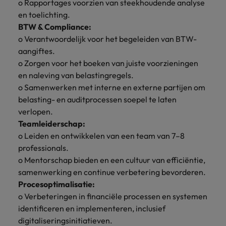
o Rapportages voorzien van steekhoudende analyse
vacatures
Je kunt op ons
Italië
en toelichting.
Zuid-Korea
rekenen bij
Een baan in
BTW & Compliance:
het
Japan
Zwitserland
recruitment -
o Verantwoordelijk voor het begeleiden van BTW-
waarmaken
iets voor jou?
aangiftes.
van jouw
o Zorgen voor het boeken van juiste voorzieningen
ambities.
en naleving van belastingregels.
o Samenwerken met interne en externe partijen om
belasting- en auditprocessen soepel te laten
verlopen.
Teamleiderschap:
o Leiden en ontwikkelen van een team van 7–8
professionals.
o Mentorschap bieden en een cultuur van efficiëntie,
samenwerking en continue verbetering bevorderen.
Procesoptimalisatie:
o Verbeteringen in financiële processen en systemen
identificeren en implementeren, inclusief
digitaliseringsinitiatieven.