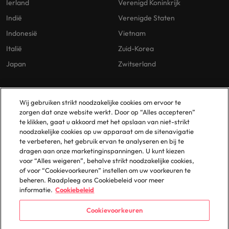
Ierland
Verenigd Koninkrijk
Indië
Verenigde Staten
Indonesië
Vietnam
Italië
Zuid-Korea
Japan
Zwitserland
Our Policies
Vestigingen
Wij gebruiken strikt noodzakelijke cookies om ervoor te
zorgen dat onze website werkt. Door op “Alles accepteren”
Privacybeleid
Amsterdam
te klikken, gaat u akkoord met het opslaan van niet-strikt
noodzakelijke cookies op uw apparaat om de sitenavigatie
Cookies Policy
Eindhoven
te verbeteren, het gebruik ervan te analyseren en bij te
Policy Library
Rotterdam
dragen aan onze marketinginspanningen. U kunt kiezen
voor “Alles weigeren”, behalve strikt noodzakelijke cookies,
Gelijke Behandeling
of voor “Cookievoorkeuren” instellen om uw voorkeuren te
beheren. Raadpleeg ons Cookiebeleid voor meer
informatie.
Cookiebeleid
Cookievoorkeuren