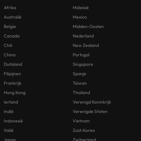
Afrika
Maleisië
Australië
Mexico
Belgie
Midden-Oosten
Canada
Nederland
Chili
New Zealand
China
Portugal
Duitsland
Singapore
Filipijnen
Spanje
Frankrijk
Taiwan
Hong Kong
Thailand
Ierland
Verenigd Koninkrijk
Indië
Verenigde Staten
Indonesië
Vietnam
Italië
Zuid-Korea
Japan
Zwitserland