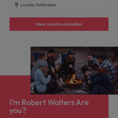
Locatie
:
Rotterdam
Meer vacatures bekijken
I'm Robert Walters Are
you?