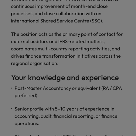
Belgie
Midden-Oosten
Van MKB tot
Carrière-advies
continuous improvement of month-end close
Finance interimtarieven in 2026:
grote
Onze
Liegen op je cv: 'Als het uitkomt is
New Zealand
processes, and close collaboration with an
groeiend gat tussen generalisten en
Canada
Nederland
multinational, jij
Sales & Marketing
specialisten
het vertrouwen voor altijd weg'
international Shared Service Centre (SSC).
helpt je
specialisten
helpen je bij
Portugal
werkgever
Chili
New Zealand
het vinden van
Treasury
sneller, beter en
The position acts as the primary point of contact for
een financiële
Recruitmentadvies
Singapore
efficiënter te
China
Portugal
rol binnen de
external auditors and IFRS-related matters,
Business controller of financial
worden.
publieke
Spanje
coordinates multi-country reporting activities, and
controller aannemen? Download de
Interne vacatures
Duitsland
sector of zorg.
Singapore
drives finance transformation initiatives across the
checklist
Werken bij ons
Taiwan
regional organisation.
Filipijnen
Spanje
Tax
Sales &
Onze mensen maken het verschil. Lees
Thailand
Your knowledge and experience
Marketing
hun verhaal en kom alles te weten over
Frankrijk
Taiwan
Kom in contact
Verenigd Koninkrijk
een carrière bij Robert Walters
met
Bouw aan je
Post-Master Accountancy or equivalent (RA / CPA
Nederland.
Hong Kong
werkgevers
Thailand
carrière en aan
Verenigde Staten
preferred).
die jouw tax
de groei van je
Ontdek meer
expertise op
Ierland
Verenigd Koninkrijk
Vietnam
werkgever.
Senior profile with 5–10 years of experience in
waarde
accounting, audit, financial reporting, or finance
schatten.
Zuid-Korea
Indië
Verenigde Staten
operations.
Zwitserland
Indonesië
Vietnam
Treasury
Interne