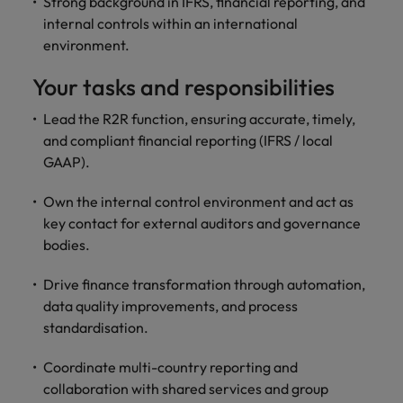
Strong background in IFRS, financial reporting, and
vacatures
internal controls within an international
Je kunt op ons
Italië
Zuid-Korea
rekenen bij
environment.
Een baan in
het
Japan
Zwitserland
recruitment -
Your tasks and responsibilities
waarmaken
iets voor jou?
van jouw
Lead the R2R function, ensuring accurate, timely,
ambities.
and compliant financial reporting (IFRS / local
GAAP).
Own the internal control environment and act as
key contact for external auditors and governance
bodies.
Drive finance transformation through automation,
data quality improvements, and process
standardisation.
Coordinate multi-country reporting and
collaboration with shared services and group