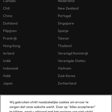
Canada
Nederland
Chili
New Zealand
China
Portugal
Duitsland
Singapore
Filipijnen
Spanje
Frankrijk
Taiwan
Hong Kong
Thailand
Ierland
Verenigd Koninkrijk
Indië
Verenigde Staten
Indonesië
Vietnam
Italië
Zuid-Korea
Japan
Zwitserland
Our Policies
Vestigingen
Wij gebruiken strikt noodzakelijke cookies om ervoor te
zorgen dat onze website werkt. Door op “Alles accepteren”
Privacybeleid
Amsterdam
te klikken, gaat u akkoord met het opslaan van niet-strikt