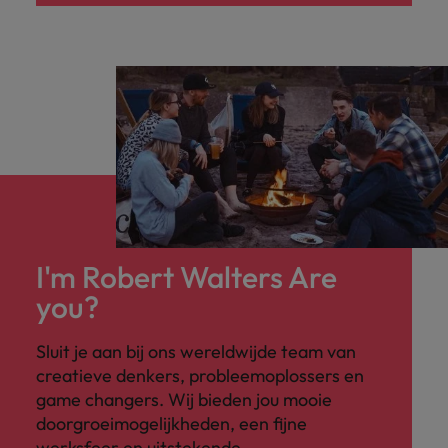
I'm Robert Walters Are
you?
Sluit je aan bij ons wereldwijde team van
creatieve denkers, probleemoplossers en
game changers. Wij bieden jou mooie
doorgroeimogelijkheden, een fijne
werksfeer en uitstekende