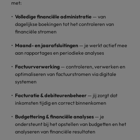
met:
vacatures
Je kunt op ons
Italië
Zuid-Korea
rekenen bij
Een baan in
Volledige financiële administratie
— van
het
Japan
Zwitserland
recruitment -
dagelijkse boekingen tot het controleren van
waarmaken
iets voor jou?
financiële stromen
van jouw
ambities.
Maand- en jaarafsluitingen
— je werkt actief mee
aan rapportages en periodieke analyses
Factuurverwerking
— controleren, verwerken en
optimaliseren van factuurstromen via digitale
systemen
Facturatie & debiteurenbeheer
— jij zorgt dat
inkomsten tijdig en correct binnenkomen
Budgettering & financiële analyses
— je
ondersteunt bij het opstellen van budgetten en het
analyseren van financiële resultaten