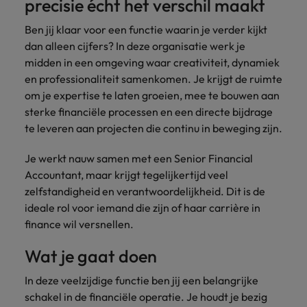
precisie écht het verschil maakt
Belgie
Midden-Oosten
Van MKB tot
Carrière-advies
Finance interimtarieven in 2026:
grote
Onze
Liegen op je cv: 'Als het uitkomt is
New Zealand
Ben jij klaar voor een functie waarin je verder kijkt
groeiend gat tussen generalisten en
Canada
Nederland
multinational, jij
Sales & Marketing
specialisten
het vertrouwen voor altijd weg'
dan alleen cijfers? In deze organisatie werk je
helpt je
specialisten
helpen je bij
Portugal
werkgever
Chili
New Zealand
midden in een omgeving waar creativiteit, dynamiek
het vinden van
Treasury
sneller, beter en
een financiële
Recruitmentadvies
en professionaliteit samenkomen. Je krijgt de ruimte
Singapore
efficiënter te
China
Portugal
rol binnen de
Business controller of financial
om je expertise te laten groeien, mee te bouwen aan
worden.
publieke
Spanje
controller aannemen? Download de
sterke financiële processen en een directe bijdrage
Interne vacatures
Duitsland
sector of zorg.
Singapore
checklist
te leveren aan projecten die continu in beweging zijn.
Werken bij ons
Taiwan
Filipijnen
Spanje
Tax
Sales &
Je werkt nauw samen met een Senior Financial
Onze mensen maken het verschil. Lees
Thailand
Marketing
hun verhaal en kom alles te weten over
Accountant, maar krijgt tegelijkertijd veel
Frankrijk
Taiwan
Kom in contact
Verenigd Koninkrijk
een carrière bij Robert Walters
zelfstandigheid en verantwoordelijkheid. Dit is de
met
Bouw aan je
Nederland.
ideale rol voor iemand die zijn of haar carrière in
Hong Kong
werkgevers
Thailand
carrière en aan
Verenigde Staten
die jouw tax
finance wil versnellen.
de groei van je
Ontdek meer
expertise op
Ierland
Verenigd Koninkrijk
Vietnam
werkgever.
Wat je gaat doen
waarde
schatten.
Zuid-Korea
Indië
Verenigde Staten
In deze veelzijdige functie ben jij een belangrijke
Zwitserland
schakel in de financiële operatie. Je houdt je bezig
Indonesië
Vietnam
Treasury
Interne