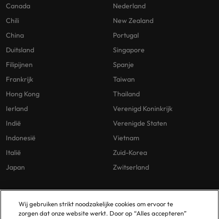
Canada
Nederland
Chili
New Zealand
China
Portugal
Duitsland
Singapore
Filipijnen
Spanje
Frankrijk
Taiwan
Hong Kong
Thailand
Ierland
Verenigd Koninkrijk
Indië
Verenigde Staten
Indonesië
Vietnam
Italië
Zuid-Korea
Japan
Zwitserland
Our Policies
Vestigingen
Wij gebruiken strikt noodzakelijke cookies om ervoor te
zorgen dat onze website werkt. Door op “Alles accepteren”