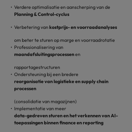
vacatures
Verdere optimalisatie en aanscherping van de
Je kunt op ons
Italië
Zuid-Korea
Planning & Control-cyclus
rekenen bij
Een baan in
het
Japan
Zwitserland
recruitment -
waarmaken
Verbetering van
kostprijs- en voorraadanalyses
iets voor jou?
van jouw
ambities.
om beter te sturen op marge en voorraadrotatie
Professionalisering van
maandafsluitingsprocessen
en
rapportagestructuren
Ondersteuning bij een bredere
reorganisatie van logistieke en supply chain
processen
(consolidatie van magazijnen)
Implementatie van meer
data-gedreven sturen en het verkennen van AI-
toepassingen binnen finance en reporting