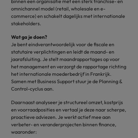
Belgie
binnen een organisatie met een sterk franchise- en
Midden-Oosten
Van MKB tot
Carrière-advies
Finance interimtarieven in 2026:
grote
omnichannel model (retail, wholesale en e-
Onze
Liegen op je cv: 'Als het uitkomt is
New Zealand
groeiend gat tussen generalisten en
Canada
Nederland
multinational, jij
Sales & Marketing
specialisten
commerce) en schakelt dagelijks met internationale
het vertrouwen voor altijd weg'
helpt je
specialisten
helpen je bij
stakeholders.
Portugal
werkgever
Chili
New Zealand
het vinden van
Treasury
sneller, beter en
een financiële
Recruitmentadvies
Singapore
Wat ga je doen?
efficiënter te
China
Portugal
rol binnen de
Business controller of financial
Je bent eindverantwoordelijk voor de fiscale en
worden.
publieke
Spanje
controller aannemen? Download de
Interne vacatures
statutaire verplichtingen en leidt de maand- en
Duitsland
sector of zorg.
Singapore
checklist
Werken bij ons
jaarafsluiting. Je stelt maandrapportages op voor
Taiwan
het management en verzorgt de rapportage richting
Filipijnen
Spanje
Tax
Sales &
Onze mensen maken het verschil. Lees
Thailand
het internationale moederbedrijf in Frankrijk.
Marketing
hun verhaal en kom alles te weten over
Frankrijk
Taiwan
Kom in contact
Samen met Business Support stuur je de Planning &
Verenigd Koninkrijk
een carrière bij Robert Walters
met
Bouw aan je
Control-cyclus aan.
Nederland.
Hong Kong
werkgevers
Thailand
carrière en aan
Verenigde Staten
die jouw tax
de groei van je
Daarnaast analyseer je structureel omzet, kostprijs
Ontdek meer
expertise op
Ierland
Verenigd Koninkrijk
Vietnam
werkgever.
en voorraadposities en vertaal je deze naar scherpe,
waarde
proactieve adviezen. Je werkt actief mee aan
schatten.
Zuid-Korea
Indië
Verenigde Staten
verbeter- en veranderprojecten binnen finance,
waaronder:
Zwitserland
Indonesië
Vietnam
Treasury
Interne