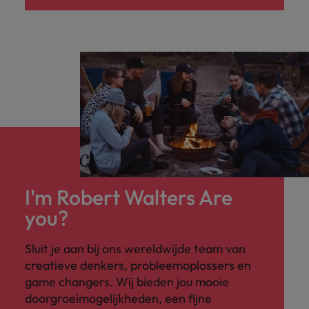
I'm Robert Walters Are
you?
Sluit je aan bij ons wereldwijde team van
creatieve denkers, probleemoplossers en
game changers. Wij bieden jou mooie
doorgroeimogelijkheden, een fijne