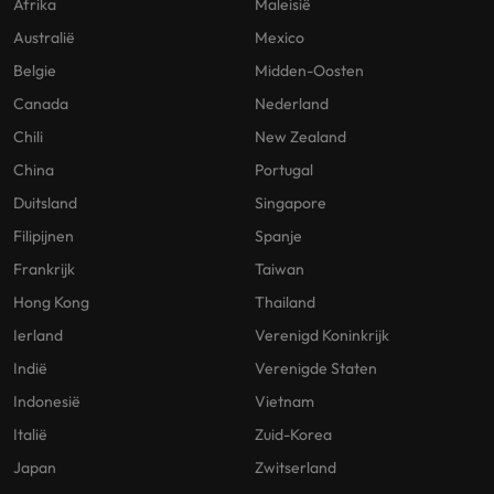
Afrika
Maleisië
Australië
Mexico
Belgie
Midden-Oosten
Canada
Nederland
Chili
New Zealand
China
Portugal
Duitsland
Singapore
Filipijnen
Spanje
Frankrijk
Taiwan
Hong Kong
Thailand
Ierland
Verenigd Koninkrijk
Indië
Verenigde Staten
Indonesië
Vietnam
Italië
Zuid-Korea
Japan
Zwitserland