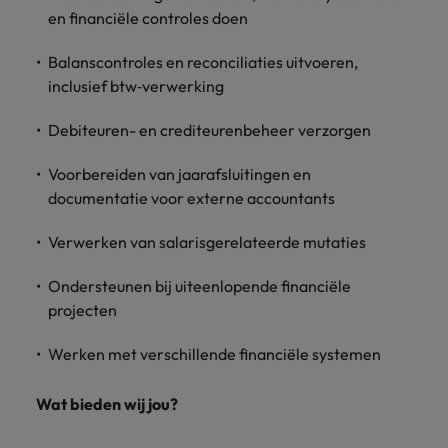
vacatures
en financiële controles doen
Je kunt op ons
Italië
Zuid-Korea
rekenen bij
Een baan in
Balanscontroles
en reconciliaties uitvoeren,
het
Japan
Zwitserland
recruitment -
inclusief btw‑verwerking
waarmaken
iets voor jou?
van jouw
Debiteuren- en crediteurenbeheer
verzorgen
ambities.
Voorbereiden van jaarafsluitingen en
documentatie voor externe accountants
Verwerken van salarisgerelateerde mutaties
Ondersteunen bij uiteenlopende financiële
projecten
Werken met verschillende financiële systemen
Wat bieden wij jou?