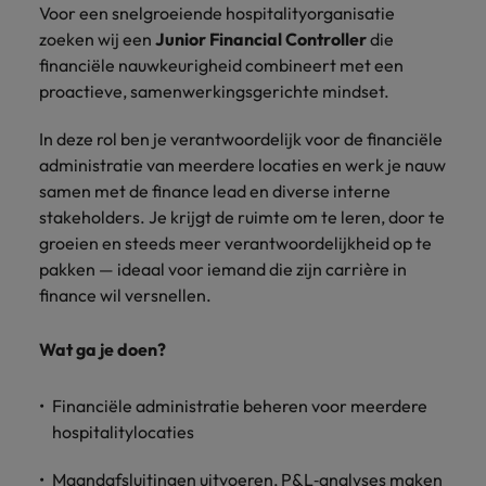
Belgie
Midden-Oosten
Van MKB tot
Carrière-advies
Voor een snelgroeiende hospitalityorganisatie
Finance interimtarieven in 2026:
grote
Onze
Liegen op je cv: 'Als het uitkomt is
zoeken wij een
Junior Financial Controller
die
New Zealand
groeiend gat tussen generalisten en
Canada
Nederland
multinational, jij
Sales & Marketing
specialisten
het vertrouwen voor altijd weg'
financiële nauwkeurigheid combineert met een
helpt je
specialisten
helpen je bij
Portugal
proactieve, samenwerkingsgerichte mindset.
werkgever
Chili
New Zealand
het vinden van
Treasury
sneller, beter en
een financiële
Recruitmentadvies
Singapore
In deze rol ben je verantwoordelijk voor de financiële
efficiënter te
China
Portugal
rol binnen de
Business controller of financial
administratie van meerdere locaties en werk je nauw
worden.
publieke
Spanje
controller aannemen? Download de
Interne vacatures
Duitsland
samen met de finance lead en diverse interne
sector of zorg.
Singapore
checklist
Werken bij ons
Taiwan
stakeholders. Je krijgt de ruimte om te leren, door te
Filipijnen
Spanje
groeien en steeds meer verantwoordelijkheid op te
Tax
Sales &
Onze mensen maken het verschil. Lees
Thailand
pakken — ideaal voor iemand die zijn carrière in
Marketing
hun verhaal en kom alles te weten over
Frankrijk
Taiwan
Kom in contact
finance wil versnellen.
Verenigd Koninkrijk
een carrière bij Robert Walters
met
Bouw aan je
Nederland.
Hong Kong
werkgevers
Thailand
carrière en aan
Verenigde Staten
Wat ga je doen?
die jouw tax
de groei van je
Ontdek meer
expertise op
Ierland
Verenigd Koninkrijk
Vietnam
werkgever.
waarde
Financiële administratie
beheren voor meerdere
schatten.
Zuid-Korea
Indië
Verenigde Staten
hospitalitylocaties
Zwitserland
Indonesië
Vietnam
Treasury
Interne
Maandafsluitingen
uitvoeren, P&L‑analyses maken