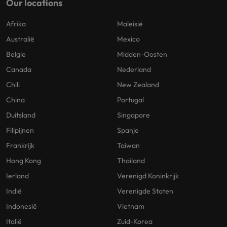
Our locations
Afrika
Maleisië
Australië
Mexico
Belgie
Midden-Oosten
Canada
Nederland
Chili
New Zealand
China
Portugal
Duitsland
Singapore
Filipijnen
Spanje
Frankrijk
Taiwan
Hong Kong
Thailand
Ierland
Verenigd Koninkrijk
Indië
Verenigde Staten
Indonesië
Vietnam
Italië
Zuid-Korea