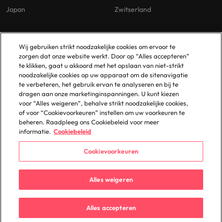
Japan
Zwitserland
Our Policies
Vestigingen
Wij gebruiken strikt noodzakelijke cookies om ervoor te
zorgen dat onze website werkt. Door op “Alles accepteren”
Privacybeleid
Amsterdam
te klikken, gaat u akkoord met het opslaan van niet-strikt
noodzakelijke cookies op uw apparaat om de sitenavigatie
Cookies Policy
Eindhoven
te verbeteren, het gebruik ervan te analyseren en bij te
Policy Library
Rotterdam
dragen aan onze marketinginspanningen. U kunt kiezen
voor “Alles weigeren”, behalve strikt noodzakelijke cookies,
Gelijke Behandeling
of voor “Cookievoorkeuren” instellen om uw voorkeuren te
beheren. Raadpleeg ons Cookiebeleid voor meer
informatie.
Cookiebeleid
Cookievoorkeuren
© 2025 Robert Walters Plc. All Rights Reserved.
Alles weigeren
Alles accepteren