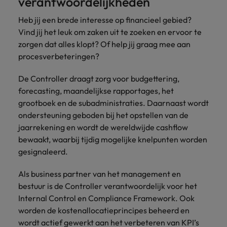
verantwoordelijkheden
Belgie
Midden-Oosten
Van MKB tot
Carrière-advies
Finance interimtarieven in 2026:
grote
Onze
Liegen op je cv: 'Als het uitkomt is
New Zealand
Heb jij een brede interesse op financieel gebied?
groeiend gat tussen generalisten en
Canada
Nederland
multinational, jij
Sales & Marketing
specialisten
het vertrouwen voor altijd weg'
Vind jij het leuk om zaken uit te zoeken en ervoor te
helpt je
specialisten
helpen je bij
Portugal
zorgen dat alles klopt? Of help jij graag mee aan
werkgever
Chili
New Zealand
het vinden van
Treasury
sneller, beter en
procesverbeteringen?
een financiële
Recruitmentadvies
Singapore
efficiënter te
China
Portugal
rol binnen de
Business controller of financial
worden.
De Controller draagt zorg voor budgettering,
publieke
Spanje
controller aannemen? Download de
Interne vacatures
Duitsland
sector of zorg.
Singapore
forecasting, maandelijkse rapportages, het
checklist
Werken bij ons
Taiwan
grootboek en de subadministraties. Daarnaast wordt
Filipijnen
Spanje
ondersteuning geboden bij het opstellen van de
Tax
Sales &
Onze mensen maken het verschil. Lees
Thailand
jaarrekening en wordt de wereldwijde cashflow
Marketing
hun verhaal en kom alles te weten over
Frankrijk
Taiwan
Kom in contact
Verenigd Koninkrijk
bewaakt, waarbij tijdig mogelijke knelpunten worden
een carrière bij Robert Walters
met
Bouw aan je
gesignaleerd.
Nederland.
Hong Kong
werkgevers
Thailand
carrière en aan
Verenigde Staten
die jouw tax
de groei van je
Ontdek meer
Als business partner van het management en
expertise op
Ierland
Verenigd Koninkrijk
Vietnam
werkgever.
bestuur is de Controller verantwoordelijk voor het
waarde
schatten.
Zuid-Korea
Indië
Internal Control en Compliance Framework. Ook
Verenigde Staten
worden de kostenallocatieprincipes beheerd en
Zwitserland
Indonesië
Vietnam
wordt actief gewerkt aan het verbeteren van KPI’s
Treasury
Interne