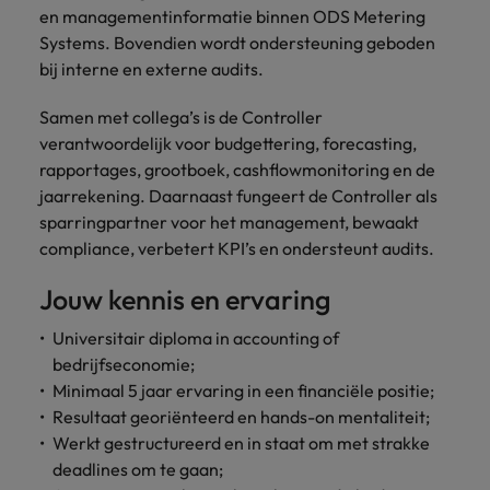
en managementinformatie binnen ODS Metering
vacatures
Je kunt op ons
Italië
Zuid-Korea
Systems. Bovendien wordt ondersteuning geboden
rekenen bij
Een baan in
bij interne en externe audits.
het
Japan
Zwitserland
recruitment -
waarmaken
iets voor jou?
Samen met collega’s is de Controller
van jouw
verantwoordelijk voor budgettering, forecasting,
ambities.
rapportages, grootboek, cashflowmonitoring en de
jaarrekening. Daarnaast fungeert de Controller als
sparringpartner voor het management, bewaakt
compliance, verbetert KPI’s en ondersteunt audits.
Jouw kennis en ervaring
Universitair diploma in accounting of
bedrijfseconomie;
Minimaal 5 jaar ervaring in een financiële positie;
Resultaat georiënteerd en hands-on mentaliteit;
Werkt gestructureerd en in staat om met strakke
deadlines om te gaan;