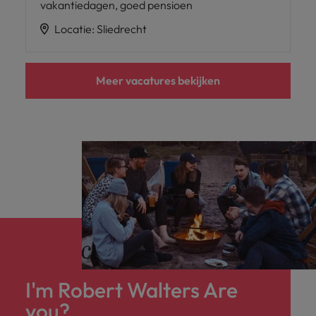
vakantiedagen, goed pensioen
Locatie
:
Sliedrecht
Meer vacatures bekijken
I'm Robert Walters Are
you?