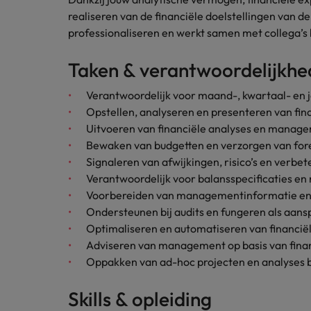
Carrière-advies
realiseren van de financiële doelstellingen van de
Interim finance in 2026: speci
Treasury
Chili
professionaliseren en werkt samen met collega’
China
Recruitmentadvies
Taken & verantwoordelijkh
Interne vacatures
Finance interimtarieven in 2026
Duitsland
Werken bij ons
Verantwoordelijk voor maand-, kwartaal- en j
Opstellen, analyseren en presenteren van fin
Onze mensen maken het verschil. Lees
Filipijnen
Uitvoeren van financiële analyses en mana
hun verhaal en kom alles te weten over
Carrière-advies
Bewaken van budgetten en verzorgen van for
Frankrijk
een carrière bij Robert Walters
Liegen op je cv: 'Als het uitkom
Signaleren van afwijkingen, risico’s en verb
Nederland.
Hong Kong
Verantwoordelijk voor balansspecificaties en 
Recruitmentadvies
Ontdek meer
Voorbereiden van managementinformatie en f
Business controller of financia
Ierland
Ondersteunen bij audits en fungeren als aan
Optimaliseren en automatiseren van financië
Indië
Adviseren van management op basis van finan
Oppakken van ad-hoc projecten en analyses b
Indonesië
Skills & opleiding
Italië