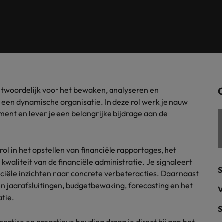
Tijdelijke inhuur
n met ons PR-team.
Filipijnen
Mi
 Publieke Sector
Supply Chain &
d vind je onze kantoren in Amsterdam, Eindhoven en Rotterdam.
Frankrijk
Vakantiekrachten
Ne
cialisten helpen je bij het vinden van een
Van MKB tot grote
le rol binnen de publieke sector of zorg.
sneller, beter en
Hong Kong
Ne
Sales & Marke
contact met werkgevers die jouw tax expertise op
Bouw aan je carr
ntwoordelijk voor het bewaken, analyseren en
Rotterdam
schatten.
Contingent workforce soluti
 een dynamische organisatie. In deze rol werk je nauw
ent en lever je een belangrijke bijdrage aan de
ry
Interne vacat
 op ons rekenen bij het waarmaken van jouw
Een baan in recru
Talent development
terk in je nieuwe baan
.
rol in het opstellen van financiële rapportages, het
Maleisië
waliteit van de financiële administratie. Je signaleert
S
nanciële inzichten naar concrete verbeteracties. Daarnaast
Mexico
uccesvolle onboarding
n jaarafsluitingen, budgetbewaking, forecasting en het
V
tie.
Midden-Oosten
S
ertise en proactieve houding draag je direct bij aan het
Nederland