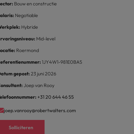
ector:
Bouw en constructie
alaris:
Negotiable
erkplek:
Hybride
rvaringsniveau:
Mid-level
ocatie:
Roermond
eferentienummer:
1JY4W1-981E0BA5
atum gepost:
23 juni 2026
onsultant:
Joep van Rooy
elefoonnummer:
+31 20 644 46 55
joep.vanrooy@robertwalters.com
Solliciteren