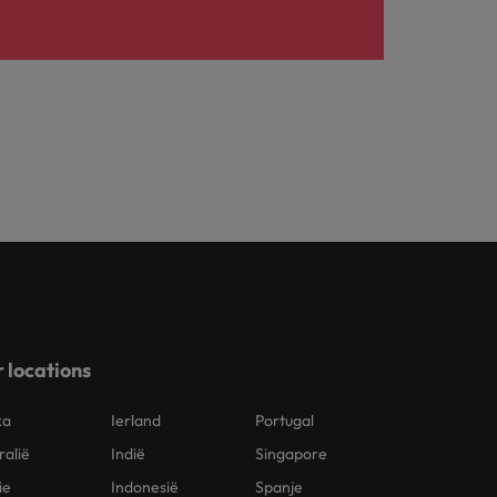
 locations
ka
Ierland
Portugal
ralië
Indië
Singapore
ie
Indonesië
Spanje