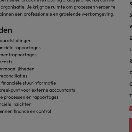
S
 organisatie. Je krijgt de ruimte om processen verder te
alisten hebben de markt in handen
New Zealand
s binnen een professionele en groeiende werkomgeving.
S
Portugal
W
eden
: groeiend gat tussen generalisten en specialisten
Singapore
E
aarafsluitingen
anciële rapportages
L
Spanje
gementrapportages
R
ecasts
Taiwan
t is het vertrouwen voor altijd weg'
etermogelijkheden
D
reconciliaties
Thailand
inanciële stuurinformatie
C
l controller aannemen? Download de checklist
Verenigd Koninkrijk
spreekpunt voor externe accountants
T
le processen en rapportages
Verenigde Staten
ciële inzichten
innen finance en control
Vietnam
Zuid-Korea