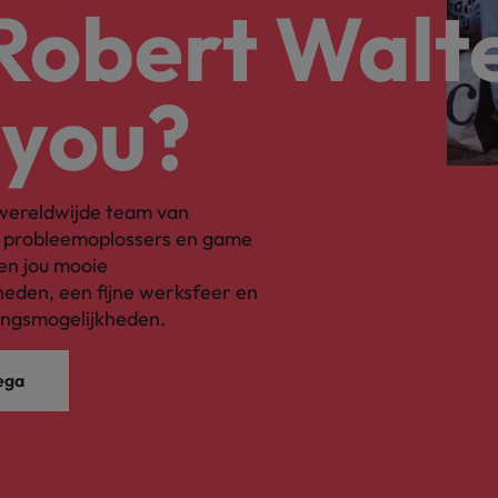
 Robert Walt
 you?
s wereldwijde team van
, probleemoplossers en game
en jou mooie
eden, een fijne werksfeer en
ingsmogelijkheden.
ega