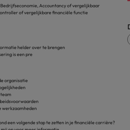
Bedrijfseconomie, Accountancy of vergelijkbaar
Zwitserland
ntroller of vergelijkbare financiële functie
nformatie helder over te brengen
ering is een pre
e organisatie
ogelijkheden
 team
arbeidsvoorwaarden
de werkzaamheden
nd een volgende stap te zetten in je financiële carrière?
 mij op voor meer informatie.