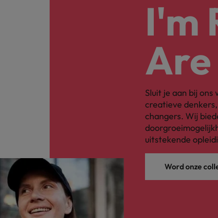
I'm
Are
Sluit je aan bij on
creatieve denkers
changers. Wij bied
doorgroeimogelijkh
uitstekende opleid
Word onze coll