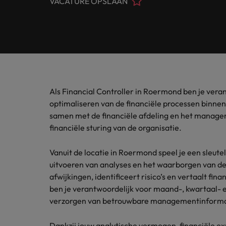
VACATURE OPSLAAN
Customer Service
Contact
Permanente werving & selectie
opneme
Meer lezen
(Semi)
Internationaal bekend, met een lokale touch. In Nederlan
Beveel een vriend aan
Carrièreadvies
Interim
Onze spe
Human Resources
Neem contact op
financië
Ons verhaal
Salary survey
Executive search
Recruitmentadvies
Legal
Vestigingen
Tax
Investeerders
Outsourcing
Robert Walters Academy
Kom in 
Webinars
Als Financial Controller in Roermond ben je vera
Amsterdam
Office & Management Support
waarde 
Recruitment process outsourcing
Gelijkheid, diversiteit & inclusie
optimaliseren van de financiële processen binnen
Eindhoven
samen met de financiële afdeling en het managem
Salary Survey
Treasu
Talent advisory
(Semi) Publieke Sector
financiële sturing van de organisatie.
Verhalen van onze klanten en kandidaten
Onze locaties
Carrière-advies
Je kunt
Market intelligence
Het 90-dagenplan: zo start je s
ambities
Vanuit de locatie in Roermond speel je een sleutel
Supply Chain & Logistics
Afrika
Pers&PR
uitvoeren van analyses en het waarborgen van de k
Recruitmentadvies
afwijkingen, identificeert risico’s en vertaalt fi
Australië
Tax
De complete eguide voor een s
ben je verantwoordelijk voor maand-, kwartaal- e
verzorgen van betrouwbare managementinforma
Belgie
Sales & Marketing
Canada
Dankzij jouw analytische vermogen, financiële exp