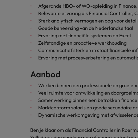
Afgeronde HBO- of WO-opleiding in Finance, 
Japan
Relevante ervaring als Financial Controller, Co
Sterk analytisch vermogen en oog voor detail
Goede beheersing van de Nederlandse taal
Ervaring met financiële systemen en Excel
Zelfstandige en proactieve werkhouding
Communicatief sterk en in staat financiële i
Ervaring met procesverbetering en automatis
Aanbod
Werken binnen een professionele en groeiend
Veel ruimte voor ontwikkeling en doorgroeim
Samenwerking binnen een betrokken finance
Marktconform salaris en goede secundaire 
Dynamische werkomgeving met afwisselen
Ben je klaar om als Financial Controller in Roermo
Solliciteer dan vandaag nog of neem contact met