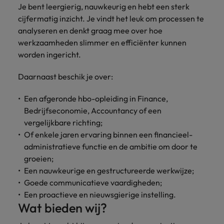
Je bent leergierig, nauwkeurig en hebt een sterk
vacatures
Je kunt op ons
Italië
Zuid-Korea
cijfermatig inzicht. Je vindt het leuk om processen te
rekenen bij
Een baan in
analyseren en denkt graag mee over hoe
het
Japan
Zwitserland
recruitment -
werkzaamheden slimmer en efficiënter kunnen
waarmaken
iets voor jou?
worden ingericht.
van jouw
ambities.
Daarnaast beschik je over:
Een afgeronde hbo-opleiding in Finance,
Bedrijfseconomie, Accountancy of een
vergelijkbare richting;
Of enkele jaren ervaring binnen een financieel-
administratieve functie en de ambitie om door te
groeien;
Een nauwkeurige en gestructureerde werkwijze;
Goede communicatieve vaardigheden;
Een proactieve en nieuwsgierige instelling.
Wat bieden wij?