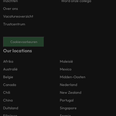
Inzichten
Word onze collega
Over ons
Vacatureoverzicht
Trustcentrum
Cookievoorkeuren
Our locations
Afrika
Maleisië
Australië
Mexico
Belgie
Midden-Oosten
Canada
Nederland
Chili
New Zealand
China
Portugal
Duitsland
Singapore
Filipijnen
Spanje