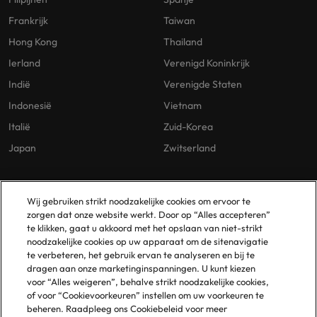
Frankrijk
Taiwan
Hong Kong
Thailand
Ierland
Verenigd Koninkrijk
Indië
Verenigde Staten
Indonesië
Vietnam
Italië
Zuid-Korea
Japan
Zwitserland
Our Policies
Vestigingen
Wij gebruiken strikt noodzakelijke cookies om ervoor te
zorgen dat onze website werkt. Door op “Alles accepteren”
Privacybeleid
Amsterdam
te klikken, gaat u akkoord met het opslaan van niet-strikt
noodzakelijke cookies op uw apparaat om de sitenavigatie
Cookies Policy
Eindhoven
te verbeteren, het gebruik ervan te analyseren en bij te
Policy Library
Rotterdam
dragen aan onze marketinginspanningen. U kunt kiezen
voor “Alles weigeren”, behalve strikt noodzakelijke cookies,
Gelijke Behandeling
of voor “Cookievoorkeuren” instellen om uw voorkeuren te
beheren. Raadpleeg ons Cookiebeleid voor meer