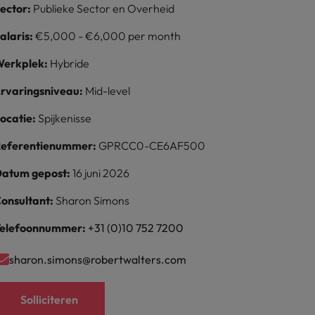
ector:
Publieke Sector en Overheid
alaris:
€5,000 - €6,000 per month
erkplek:
Hybride
rvaringsniveau:
Mid-level
ocatie:
Spijkenisse
eferentienummer:
GPRCC0-CE6AF500
atum gepost:
16 juni 2026
onsultant:
Sharon Simons
elefoonnummer:
+31 (0)10 752 7200
sharon.simons@robertwalters.com
Solliciteren