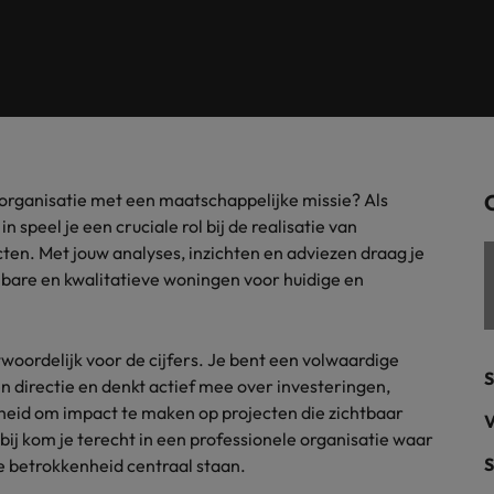
Tijdelijke inhuur
n met ons PR-team.
Filipijnen
Mi
 Publieke Sector
Supply Chain &
d vind je onze kantoren in Amsterdam, Eindhoven en Rotterdam.
Frankrijk
Vakantiekrachten
Ne
cialisten helpen je bij het vinden van een
Van MKB tot grote
le rol binnen de publieke sector of zorg.
sneller, beter en
Hong Kong
Ne
Sales & Marke
contact met werkgevers die jouw tax expertise op
Bouw aan je carr
en organisatie met een maatschappelijke missie? Als
Rotterdam
schatten.
Contingent workforce soluti
 speel je een cruciale rol bij de realisatie van
en. Met jouw analyses, inzichten en adviezen draag je
ry
Interne vacat
lbare en kwalitatieve woningen voor huidige en
 op ons rekenen bij het waarmaken van jouw
Een baan in recru
Talent development
terk in je nieuwe baan
.
Maleisië
twoordelijk voor de cijfers. Je bent een volwaardige
S
 directie en denkt actief mee over investeringen,
Mexico
uccesvolle onboarding
ijkheid om impact te maken op projecten die zichtbaar
V
bij kom je terecht in een professionele organisatie waar
Midden-Oosten
S
 betrokkenheid centraal staan.
Nederland