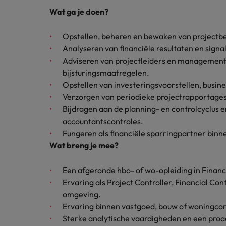
Carrière-advies
Wat ga je doen?
Interim finance in 2026: speci
Treasury
Chili
Opstellen, beheren en bewaken van projectbe
China
Recruitmentadvies
Interne vacatures
Analyseren van financiële resultaten en signa
Finance interimtarieven in 2026
Adviseren van projectleiders en management o
Duitsland
Werken bij ons
bijsturingsmaatregelen.
Opstellen van investeringsvoorstellen, busin
Onze mensen maken het verschil. Lees
Filipijnen
Verzorgen van periodieke projectrapportag
hun verhaal en kom alles te weten over
Carrière-advies
Frankrijk
Bijdragen aan de planning- en controlcyclus 
een carrière bij Robert Walters
Liegen op je cv: 'Als het uitkom
Nederland.
accountantscontroles.
Hong Kong
Fungeren als financiële sparringpartner bin
Recruitmentadvies
Ontdek meer
Wat breng je mee?
Business controller of financia
Ierland
Een afgeronde hbo- of wo-opleiding in Financ
Indië
Ervaring als Project Controller, Financial Con
omgeving.
Indonesië
Ervaring binnen vastgoed, bouw of woningcorp
Italië
Sterke analytische vaardigheden en een proa