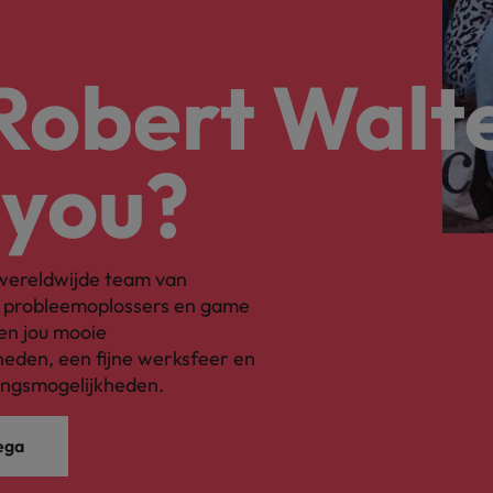
 Robert Walt
 you?
s wereldwijde team van
, probleemoplossers en game
en jou mooie
eden, een fijne werksfeer en
ingsmogelijkheden.
ega