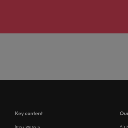
Key content
Our
Investeerders
Afri