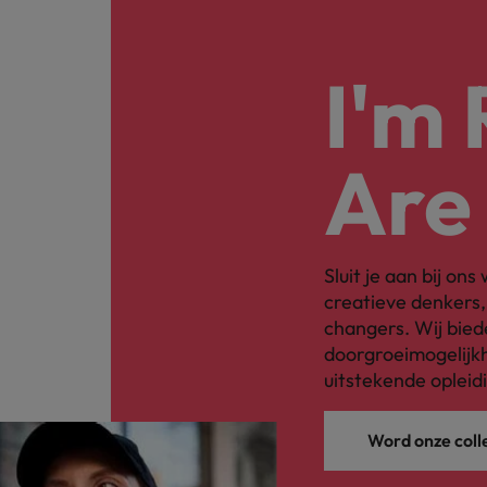
I'm
Are
Sluit je aan bij on
creatieve denkers
changers. Wij bied
doorgroeimogelijkh
uitstekende opleid
Word onze coll