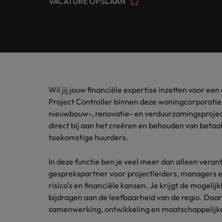
VACATURE OPSLAAN
Customer Service
Contact
Permanente werving & selectie
opneme
Meer lezen
(Semi)
Internationaal bekend, met een lokale touch. In Nederlan
Beveel een vriend aan
Carrièreadvies
Interim
Onze spe
Human Resources
Neem contact op
financië
Ons verhaal
Salary survey
Executive search
Recruitmentadvies
Legal
Vestigingen
Tax
Investeerders
Outsourcing
Robert Walters Academy
Kom in 
Webinars
Wil jij jouw financiële expertise inzetten voor e
Amsterdam
Office & Management Support
waarde 
Recruitment process outsourcing
Gelijkheid, diversiteit & inclusie
Project Controller binnen deze woningcorporatie in
Eindhoven
nieuwbouw-, renovatie- en verduurzamingsproject
Salary Survey
Treasu
Talent advisory
(Semi) Publieke Sector
direct bij aan het creëren en behouden van betaa
Verhalen van onze klanten en kandidaten
Onze locaties
Carrière-advies
toekomstige huurders.
Je kunt
Market intelligence
Het 90-dagenplan: zo start je s
ambities
Supply Chain & Logistics
Afrika
Pers&PR
In deze functie ben je veel meer dan alleen veran
Recruitmentadvies
gesprekspartner voor projectleiders, managers en
Australië
Tax
De complete eguide voor een s
risico's en financiële kansen. Je krijgt de mogel
bijdragen aan de leefbaarheid van de regio. Daar
Belgie
samenwerking, ontwikkeling en maatschappelijke
Sales & Marketing
Canada