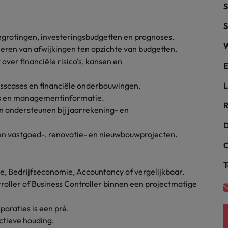
S
alisten hebben de markt in handen
New Zealand
S
grotingen, investeringsbudgetten en prognoses.
Portugal
W
leren van afwijkingen ten opzichte van budgetten.
: groeiend gat tussen generalisten en specialisten
ver financiële risico's, kansen en
Singapore
E
esscases en financiële onderbouwingen.
L
Spanje
es en managementinformatie.
R
Taiwan
en ondersteunen bij jaarrekening- en
t is het vertrouwen voor altijd weg'
D
Thailand
nen vastgoed-, renovatie- en nieuwbouwprojecten.
C
l controller aannemen? Download de checklist
Verenigd Koninkrijk
T
e, Bedrijfseconomie, Accountancy of vergelijkbaar.
Verenigde Staten
troller of Business Controller binnen een projectmatige
Vietnam
oraties is een pré.
Zuid-Korea
ctieve houding.