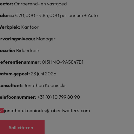
ector:
Onroerend- en vastgoed
alaris:
€70,000 - €85,000 per annum + Auto
erkplek:
Kantoor
rvaringsniveau:
Manager
ocatie:
Ridderkerk
eferentienummer:
0I3HMO-9A5847B1
atum gepost:
23 juni 2026
onsultant:
Jonathan Koonincks
elefoonnummer:
+31 (0) 10 799 80 90
jonathan.koonincks@robertwalters.com
Solliciteren