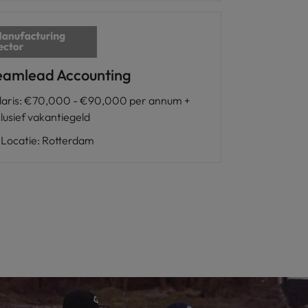
eamlead Accounting
laris
:
€70,000 - €90,000 per annum +
clusief vakantiegeld
Locatie
:
Rotterdam