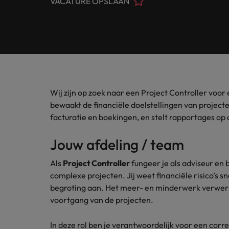
VACATURE OPSLAAN
Customer Service
Contact
Permanente werving & selectie
opneme
Meer lezen
(Semi)
Internationaal bekend, met een lokale touch. In Nederlan
Beveel een vriend aan
Carrièreadvies
Interim
Onze spe
Human Resources
Neem contact op
financië
Ons verhaal
Salary survey
Executive search
Recruitmentadvies
Legal
Vestigingen
Tax
Investeerders
Outsourcing
Robert Walters Academy
Kom in 
Webinars
Wij zijn op zoek naar een Project Controller voo
Amsterdam
Office & Management Support
waarde 
Recruitment process outsourcing
Gelijkheid, diversiteit & inclusie
bewaakt de financiële doelstellingen van projec
Eindhoven
facturatie en boekingen, en stelt rapportages op
Salary Survey
Treasu
Talent advisory
(Semi) Publieke Sector
Verhalen van onze klanten en kandidaten
Onze locaties
Carrière-advies
Jouw afdeling / team
Je kunt
Market intelligence
Het 90-dagenplan: zo start je s
ambities
Supply Chain & Logistics
Afrika
Als
Project Controller
fungeer je als adviseur en 
Pers&PR
complexe projecten. Jij weet financiële risico’s s
Recruitmentadvies
Australië
Tax
begroting aan. Het meer- en minderwerk verwerk 
De complete eguide voor een s
voortgang van de projecten.
Belgie
Sales & Marketing
In deze rol ben je verantwoordelijk voor een corr
Canada