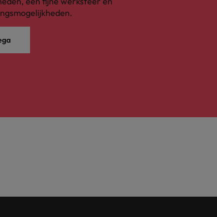
eden, een fijne werksfeer en
ingsmogelijkheden.
ega