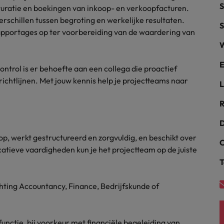
S
uratie en boekingen van inkoop- en verkoopfacturen.
alisten hebben de markt in handen
rschillen tussen begroting en werkelijke resultaten.
New Zealand
S
apportages op ter voorbereiding van de waardering van
Portugal
W
: groeiend gat tussen generalisten en specialisten
Singapore
E
ontrol is er behoefte aan een collega die proactief
chtlijnen. Met jouw kennis help je projectteams naar
L
Spanje
R
Taiwan
t is het vertrouwen voor altijd weg'
D
Thailand
 op, werkt gestructureerd en zorgvuldig, en beschikt over
C
l controller aannemen? Download de checklist
catieve vaardigheden kun je het projectteam op de juiste
Verenigd Koninkrijk
T
Verenigde Staten
chting Accountancy, Finance, Bedrijfskunde of
Vietnam
Zuid-Korea
functie, bij voorkeur met financiële begeleiding van