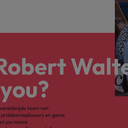
 Robert Walt
 you?
s wereldwijde team van
, probleemoplossers en game
en jou mooie