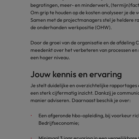
Carrière-advies
begrotingen, meer- en minderwerk, (termijn)fact
Interim finance in 2026: speci
Treasury
Om grip te houden op de kosten analyseer je de ve
Chili
Samen met de projectmanagers stel je heldere r
China
Recruitmentadvies
de onderhanden werkpositie (OHW).
Interne vacatures
Finance interimtarieven in 2026
Duitsland
Werken bij ons
Door de groei van de organisatie en de afdeling C
meedenkt over het verbeteren van processen en ri
Onze mensen maken het verschil. Lees
Filipijnen
een hoger niveau.
hun verhaal en kom alles te weten over
Carrière-advies
Frankrijk
een carrière bij Robert Walters
Liegen op je cv: 'Als het uitkom
Jouw kennis en ervaring
Nederland.
Hong Kong
Recruitmentadvies
Je stelt duidelijke en overzichtelijke rapportages
Ontdek meer
Business controller of financia
een sterk cijfermatig inzicht. Dankzij je communi
Ierland
manier adviseren. Daarnaast beschik je over:
Indië
Een afgeronde hbo-opleiding, bij voorkeur ri
Indonesië
Bedrijfseconomie;
Italië
Minimaal 3 jaar ervaring in een vergelijkbare 