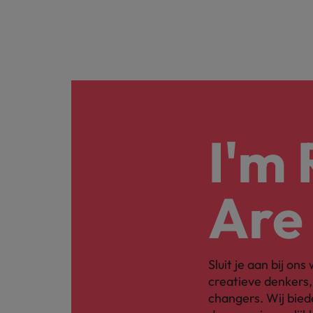
I'm
Are
Sluit je aan bij on
creatieve denkers
changers. Wij bied