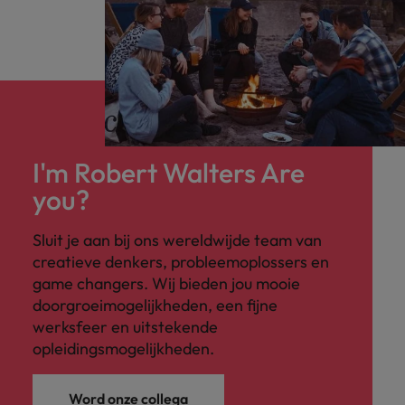
I'm Robert Walters Are
you?
Sluit je aan bij ons wereldwijde team van
creatieve denkers, probleemoplossers en
game changers. Wij bieden jou mooie
doorgroeimogelijkheden, een fijne
werksfeer en uitstekende
opleidingsmogelijkheden.
Word onze collega