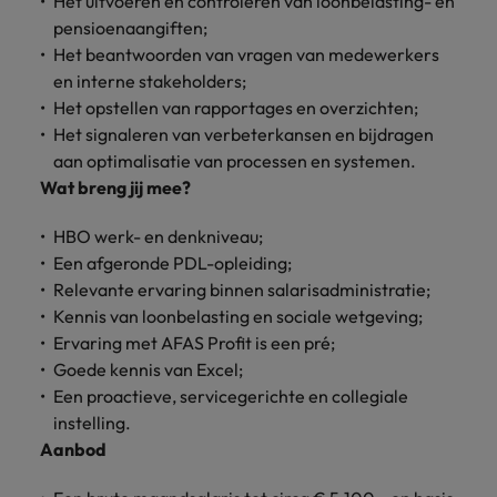
Het uitvoeren en controleren van loonbelasting- en
vacatures
pensioenaangiften;
Je kunt op ons
Italië
Zuid-Korea
Het beantwoorden van vragen van medewerkers
rekenen bij
Een baan in
het
Japan
Zwitserland
en interne stakeholders;
recruitment -
waarmaken
iets voor jou?
Het opstellen van rapportages en overzichten;
van jouw
Het signaleren van verbeterkansen en bijdragen
ambities.
aan optimalisatie van processen en systemen.
Wat breng jij mee?
HBO werk- en denkniveau;
Een afgeronde PDL-opleiding;
Relevante ervaring binnen salarisadministratie;
Kennis van loonbelasting en sociale wetgeving;
Ervaring met AFAS Profit is een pré;
Goede kennis van Excel;
Een proactieve, servicegerichte en collegiale
instelling.
Aanbod