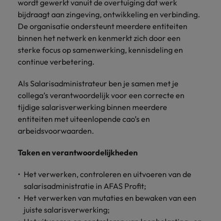
Belgie
Midden-Oosten
wordt gewerkt vanuit de overtuiging dat werk
Van MKB tot
Carrière-advies
Finance interimtarieven in 2026:
grote
bijdraagt aan zingeving, ontwikkeling en verbinding.
Onze
Liegen op je cv: 'Als het uitkomt is
New Zealand
groeiend gat tussen generalisten en
Canada
Nederland
multinational, jij
Sales & Marketing
specialisten
De organisatie ondersteunt meerdere entiteiten
het vertrouwen voor altijd weg'
helpt je
specialisten
helpen je bij
binnen het netwerk en kenmerkt zich door een
Portugal
werkgever
Chili
New Zealand
het vinden van
sterke focus op samenwerking, kennisdeling en
Treasury
sneller, beter en
een financiële
Recruitmentadvies
Singapore
continue verbetering.
efficiënter te
China
Portugal
rol binnen de
Business controller of financial
worden.
publieke
Spanje
controller aannemen? Download de
Interne vacatures
Als Salarisadministrateur ben je samen met je
Duitsland
sector of zorg.
Singapore
checklist
Werken bij ons
collega’s verantwoordelijk voor een correcte en
Taiwan
tijdige salarisverwerking binnen meerdere
Filipijnen
Spanje
Tax
Sales &
Onze mensen maken het verschil. Lees
Thailand
entiteiten met uiteenlopende cao’s en
Marketing
hun verhaal en kom alles te weten over
Frankrijk
Taiwan
Kom in contact
arbeidsvoorwaarden.
Verenigd Koninkrijk
een carrière bij Robert Walters
met
Bouw aan je
Nederland.
Hong Kong
werkgevers
Thailand
carrière en aan
Taken en verantwoordelijkheden
Verenigde Staten
die jouw tax
de groei van je
Ontdek meer
expertise op
Ierland
Verenigd Koninkrijk
Vietnam
werkgever.
Het verwerken, controleren en uitvoeren van de
waarde
salarisadministratie in AFAS Profit;
schatten.
Zuid-Korea
Indië
Verenigde Staten
Het verwerken van mutaties en bewaken van een
juiste salarisverwerking;
Zwitserland
Indonesië
Vietnam
Treasury
Interne