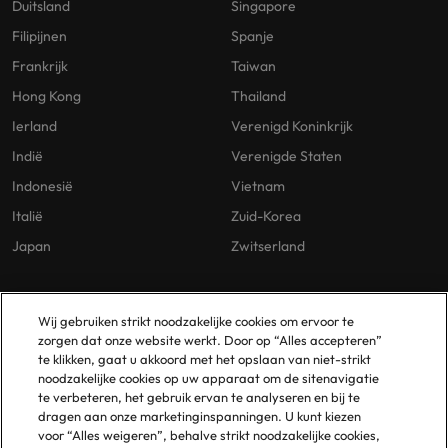
Duitsland
Singapore
Filipijnen
Spanje
Frankrijk
Taiwan
Hong Kong
Thailand
Ierland
Verenigd Koninkrijk
Indië
Verenigde Staten
Indonesië
Vietnam
Italië
Zuid-Korea
Japan
Zwitserland
Our Policies
Vestigingen
Wij gebruiken strikt noodzakelijke cookies om ervoor te
zorgen dat onze website werkt. Door op “Alles accepteren”
Privacybeleid
Amsterdam
te klikken, gaat u akkoord met het opslaan van niet-strikt
noodzakelijke cookies op uw apparaat om de sitenavigatie
Cookies Policy
Eindhoven
te verbeteren, het gebruik ervan te analyseren en bij te
Policy Library
Rotterdam
dragen aan onze marketinginspanningen. U kunt kiezen
voor “Alles weigeren”, behalve strikt noodzakelijke cookies,
Gelijke Behandeling