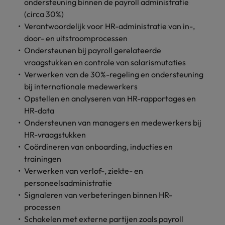
Belgie
ondersteuning binnen de payroll administratie
Midden-Oosten
Van MKB tot
Carrière-advies
Finance interimtarieven in 2026:
grote
(circa 30%)
Onze
Liegen op je cv: 'Als het uitkomt is
New Zealand
groeiend gat tussen generalisten en
Canada
Nederland
multinational, jij
Sales & Marketing
specialisten
Verantwoordelijk voor HR-administratie van in-,
het vertrouwen voor altijd weg'
helpt je
specialisten
helpen je bij
door- en uitstroomprocessen
Portugal
werkgever
Chili
New Zealand
het vinden van
Ondersteunen bij payroll gerelateerde
Treasury
sneller, beter en
een financiële
Recruitmentadvies
Singapore
vraagstukken en controle van salarismutaties
efficiënter te
China
Portugal
rol binnen de
Business controller of financial
Verwerken van de 30%-regeling en ondersteuning
worden.
publieke
Spanje
controller aannemen? Download de
Interne vacatures
bij internationale medewerkers
Duitsland
sector of zorg.
Singapore
checklist
Werken bij ons
Taiwan
Opstellen en analyseren van HR-rapportages en
Filipijnen
Spanje
HR-data
Tax
Sales &
Onze mensen maken het verschil. Lees
Thailand
Ondersteunen van managers en medewerkers bij
Marketing
hun verhaal en kom alles te weten over
Frankrijk
Taiwan
Kom in contact
HR-vraagstukken
Verenigd Koninkrijk
een carrière bij Robert Walters
met
Bouw aan je
Coördineren van onboarding, inducties en
Nederland.
Hong Kong
werkgevers
Thailand
carrière en aan
Verenigde Staten
trainingen
die jouw tax
de groei van je
Verwerken van verlof-, ziekte- en
Ontdek meer
expertise op
Ierland
Verenigd Koninkrijk
Vietnam
werkgever.
personeelsadministratie
waarde
Signaleren van verbeteringen binnen HR-
schatten.
Zuid-Korea
Indië
Verenigde Staten
processen
Zwitserland
Indonesië
Vietnam
Schakelen met externe partijen zoals payroll
Treasury
Interne