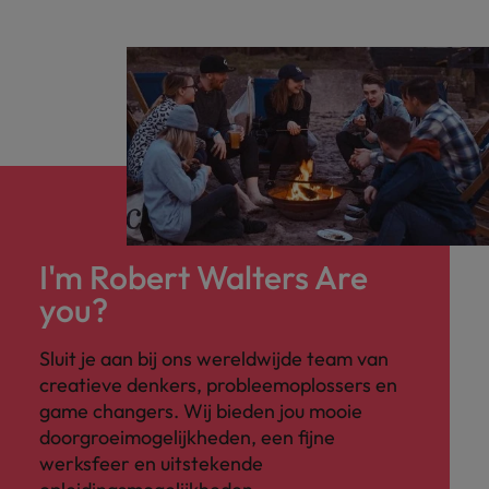
I'm Robert Walters Are
you?
Sluit je aan bij ons wereldwijde team van
creatieve denkers, probleemoplossers en
game changers. Wij bieden jou mooie
doorgroeimogelijkheden, een fijne
werksfeer en uitstekende