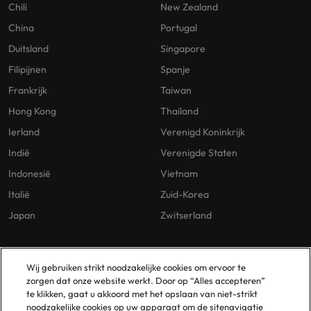
Chili
New Zealand
China
Portugal
Duitsland
Singapore
Filipijnen
Spanje
Frankrijk
Taiwan
Hong Kong
Thailand
Ierland
Verenigd Koninkrijk
Indië
Verenigde Staten
Indonesië
Vietnam
Italië
Zuid-Korea
Japan
Zwitserland
Our Policies
Vestigingen
Wij gebruiken strikt noodzakelijke cookies om ervoor te
zorgen dat onze website werkt. Door op “Alles accepteren”
Privacybeleid
Amsterdam
te klikken, gaat u akkoord met het opslaan van niet-strikt
noodzakelijke cookies op uw apparaat om de sitenavigatie