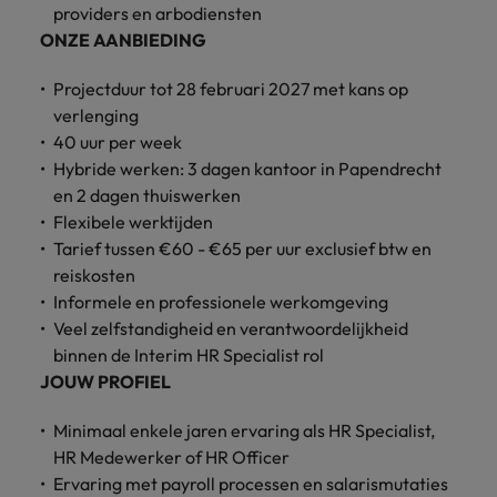
providers en arbodiensten
vacatures
Je kunt op ons
Italië
Zuid-Korea
ONZE AANBIEDING
rekenen bij
Een baan in
het
Japan
Zwitserland
recruitment -
Projectduur tot 28 februari 2027 met kans op
waarmaken
iets voor jou?
verlenging
van jouw
40 uur per week
ambities.
Hybride werken: 3 dagen kantoor in Papendrecht
en 2 dagen thuiswerken
Flexibele werktijden
Tarief tussen €60 - €65 per uur exclusief btw en
reiskosten
Informele en professionele werkomgeving
Veel zelfstandigheid en verantwoordelijkheid
binnen de Interim HR Specialist rol
JOUW PROFIEL
Minimaal enkele jaren ervaring als HR Specialist,
HR Medewerker of HR Officer
Ervaring met payroll processen en salarismutaties