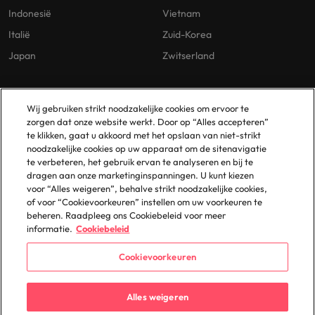
Indonesië
Vietnam
Italië
Zuid-Korea
Japan
Zwitserland
Our Policies
Vestigingen
Wij gebruiken strikt noodzakelijke cookies om ervoor te
zorgen dat onze website werkt. Door op “Alles accepteren”
Privacybeleid
Amsterdam
te klikken, gaat u akkoord met het opslaan van niet-strikt
noodzakelijke cookies op uw apparaat om de sitenavigatie
Cookies Policy
Eindhoven
te verbeteren, het gebruik ervan te analyseren en bij te
Policy Library
Rotterdam
dragen aan onze marketinginspanningen. U kunt kiezen
voor “Alles weigeren”, behalve strikt noodzakelijke cookies,
Gelijke Behandeling
of voor “Cookievoorkeuren” instellen om uw voorkeuren te
beheren. Raadpleeg ons Cookiebeleid voor meer
informatie.
Cookiebeleid
Cookievoorkeuren
© 2025 Robert Walters Plc. All Rights Reserved.
Alles weigeren