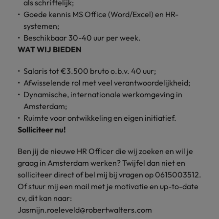
als schriftelijk;
vacatures
Je kunt op ons
Italië
Goede kennis MS Office (Word/Excel) en HR-
Zuid-Korea
rekenen bij
Een baan in
systemen;
het
Japan
Zwitserland
recruitment -
Beschikbaar 30-40 uur per week.
waarmaken
iets voor jou?
WAT WIJ BIEDEN
van jouw
ambities.
Salaris tot €3.500 bruto o.b.v. 40 uur;
Afwisselende rol met veel verantwoordelijkheid;
Dynamische, internationale werkomgeving in
Amsterdam;
Ruimte voor ontwikkeling en eigen initiatief.
Solliciteer nu!
Ben jij de nieuwe HR Officer die wij zoeken en wil je
graag in Amsterdam werken? Twijfel dan niet en
solliciteer direct of bel mij bij vragen op 0615003512.
Of stuur mij een mail met je motivatie en up-to-date
cv, dit kan naar:
Jasmijn.roeleveld@robertwalters.com