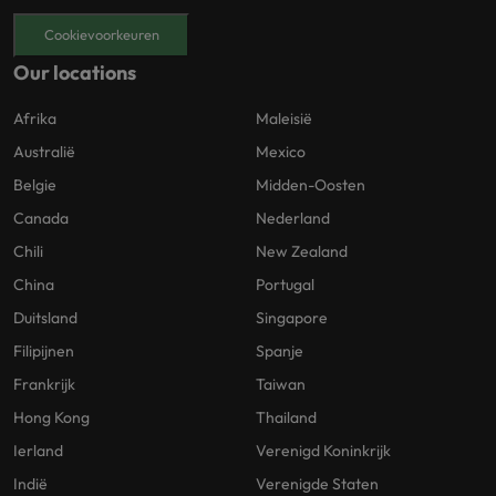
Cookievoorkeuren
Our locations
Afrika
Maleisië
Australië
Mexico
Belgie
Midden-Oosten
Canada
Nederland
Chili
New Zealand
China
Portugal
Duitsland
Singapore
Filipijnen
Spanje
Frankrijk
Taiwan
Hong Kong
Thailand
Ierland
Verenigd Koninkrijk
Indië
Verenigde Staten