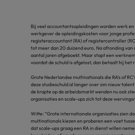
Carrière-advies
Interim finance in 2026: speci
Treasury
Chili
China
Recruitmentadvies
Bij veel accountantsopleidingen worden werk en
Interne vacatures
Finance interimtarieven in 2026
werkgever de opleidingskosten voor jonge profes
Duitsland
Werken bij ons
registeraccountant (RA) of registercontroller (RC
tot meer dan 20 duizend euro. Na afronding van d
Onze mensen maken het verschil. Lees
Filipijnen
aantal jaren afgeboekt. Maar stapt een werkne
hun verhaal en kom alles te weten over
Carrière-advies
voordat de schuld is afgelost, dan betaalt hij het r
Frankrijk
een carrière bij Robert Walters
Liegen op je cv: 'Als het uitkom
Nederland.
Grote Nederlandse multinationals die RA’s of RC
Hong Kong
Recruitmentadvies
Ontdek meer
deze studieschuld al langer over om nieuw talen
Business controller of financia
Ierland
de krapte op de arbeidsmarkt wenden nu ook ste
organisaties en scale-ups zich tot deze wervin
Indië
Witte: “Grote internationale organisaties zien d
Indonesië
multinationals kiezen en proberen een voet tussen
dat scale-ups graag een RA in dienst willen nem
Italië