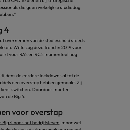
an de CFO te dienen bij strategische
Zwitserland
fessionals die geen wekelijkse studiedag
hebben.”
ig 4
het overnemen van de studieschuld steeds
ekken. Witte zag deze trend in 2019 voor
markt voor RA’s en RC’s momenteel nog
e tijdens de eerdere lockdowns al tot de
middels een overstap hebben gemaakt. Zij
en keer switchen. Daardoor moeten
van de Big 4.
pen voor overstap
 Big 4 naar het bedrijfsleven
, maar wel
ndanks de werkdruk nog vaak een gevoel