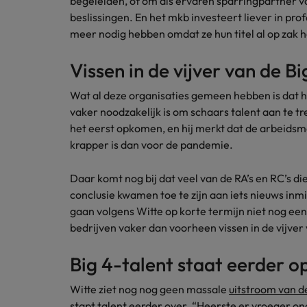
begeleiden, of om als ervaren sparringpartner v
Japan
beslissingen. En het mkb investeert liever in pro
meer nodig hebben omdat ze hun titel al op zak 
Vissen in de vijver van de B
Wat al deze organisaties gemeen hebben is dat 
vaker noodzakelijk is om schaars talent aan te tr
het eerst opkomen, en hij merkt dat de arbeids
krapper is dan voor de pandemie.
Daar komt nog bij dat veel van de RA’s en RC’s di
conclusie kwamen toe te zijn aan iets nieuws in
gaan volgens Witte op korte termijn niet nog e
bedrijven vaker dan voorheen vissen in de vijver 
Big 4-talent staat eerder o
Witte ziet nog nog geen massale
uitstroom van de
stapt talent eerder over. “Heerste er vroeger o