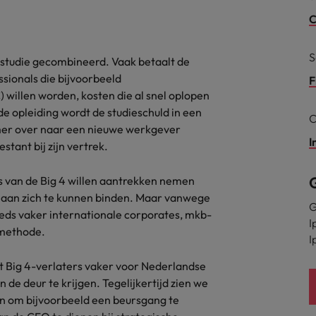
C
alisten hebben de markt in handen
New Zealand
S
Portugal
 studie gecombineerd. Vaak betaalt de
: groeiend gat tussen generalisten en specialisten
sionals die bijvoorbeeld
F
Singapore
) willen worden, kosten die al snel oplopen
e opleiding wordt de studieschuld in een
C
Spanje
mer over naar een nieuwe werkgever
I
estant bij zijn vertrek.
Taiwan
t is het vertrouwen voor altijd weg'
’s van de Big 4 willen aantrekken nemen
Thailand
t aan zich te kunnen binden. Maar vanwege
G
l controller aannemen? Download de checklist
Verenigd Koninkrijk
eds vaker internationale corporates, mkb-
I
gsmethode.
I
Verenigde Staten
at Big 4-verlaters vaker voor Nederlandse
Vietnam
 de deur te krijgen. Tegelijkertijd zien we
en om bijvoorbeeld een beursgang te
Zuid-Korea