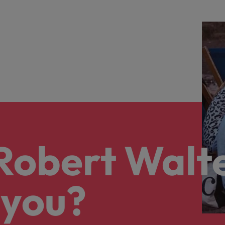
 Robert Walt
 you?