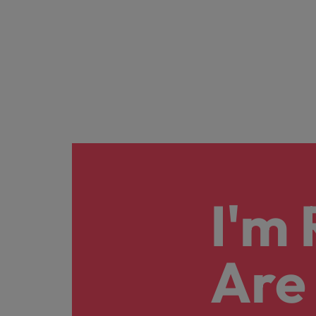
I'm
Are