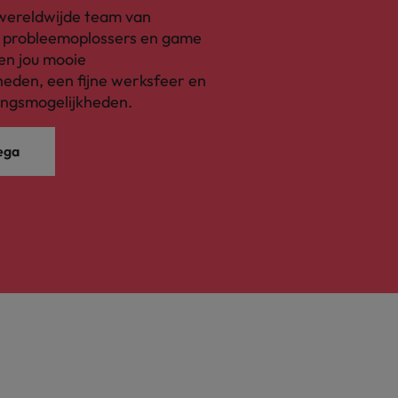
s wereldwijde team van
, probleemoplossers en game
en jou mooie
eden, een fijne werksfeer en
ingsmogelijkheden.
ega