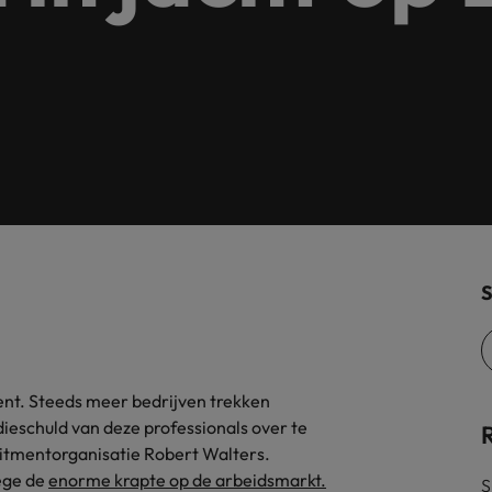
Tijdelijke inhuur
n met ons PR-team.
Filipijnen
Mi
 Publieke Sector
Supply Chain &
d vind je onze kantoren in Amsterdam, Eindhoven en Rotterdam.
Frankrijk
Vakantiekrachten
Ne
cialisten helpen je bij het vinden van een
Van MKB tot grote
le rol binnen de publieke sector of zorg.
sneller, beter en
Hong Kong
Ne
Sales & Marke
contact met werkgevers die jouw tax expertise op
Bouw aan je carr
Rotterdam
schatten.
Contingent workforce soluti
ry
Interne vacat
S
 op ons rekenen bij het waarmaken van jouw
Een baan in recru
Talent development
terk in je nieuwe baan
.
Maleisië
Mexico
lent. Steeds meer bedrijven trekken
uccesvolle onboarding
dieschuld van deze professionals over te
Midden-Oosten
ruitmentorganisatie Robert Walters.
ege de
enorme krapte op de arbeidsmarkt.
S
Nederland