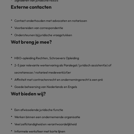
Signaleren van juridische risico’s
vacatures
Externe contacten
Je kunt op ons
Italië
Zuid-Korea
rekenen bij
Een baan in
het
Japan
Contact onderhouden met advocaten en notarissen
Zwitserland
recruitment -
waarmaken
iets voor jou?
Voorbereiden van correspondentie
van jouw
Ondersteunen bij juridische vraagstukken
ambities.
Wat breng je mee?
HBO-opleiding Rechten, Schroevers Opleiding
2-5 jaar relevante werkervaring als Paralegal / juridisch assistent(e) of
secretaresse / notarieel medewerk(st)er
Affiniteit met contractenrecht en ondernemingsrecht is een pré
Goede beheersing van Nederlands en Engels
Wat bieden wij?
Een afwisselende juridische functie
Werken binnen een ondernemende organisatie
Veel zelfstandigheid en verantwoordelijkheid
Informele werksfeer met korte lijnen