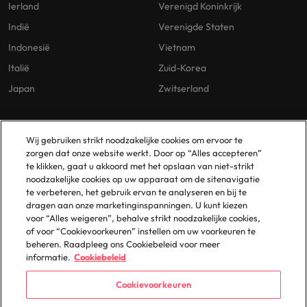
Ierland
Verenigd Koninkrijk
Indië
Verenigde Staten
Indonesië
Vietnam
Italië
Zuid-Korea
Japan
Zwitserland
Our Policies
Vestigingen
Wij gebruiken strikt noodzakelijke cookies om ervoor te
zorgen dat onze website werkt. Door op “Alles accepteren”
Privacybeleid
Amsterdam
te klikken, gaat u akkoord met het opslaan van niet-strikt
noodzakelijke cookies op uw apparaat om de sitenavigatie
Cookies Policy
Eindhoven
te verbeteren, het gebruik ervan te analyseren en bij te
Policy Library
Rotterdam
dragen aan onze marketinginspanningen. U kunt kiezen
voor “Alles weigeren”, behalve strikt noodzakelijke cookies,
Gelijke Behandeling
of voor “Cookievoorkeuren” instellen om uw voorkeuren te
beheren. Raadpleeg ons Cookiebeleid voor meer
informatie.
Cookiebeleid
Cookievoorkeuren