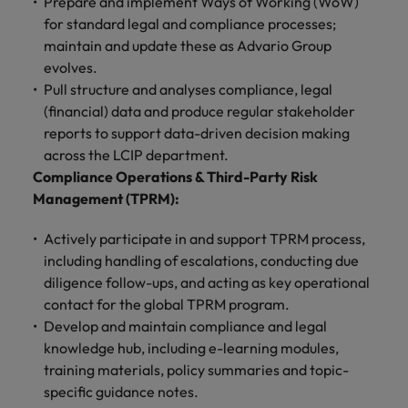
Prepare and implement Ways of Working (WoW)
vacatures
for standard legal and compliance processes;
Je kunt op ons
Italië
Zuid-Korea
rekenen bij
maintain and update these as Advario Group
Een baan in
het
Japan
Zwitserland
recruitment -
evolves.
waarmaken
iets voor jou?
Pull structure and analyses compliance, legal
van jouw
(financial) data and produce regular stakeholder
ambities.
reports to support data-driven decision making
across the LCIP department.
Compliance Operations & Third-Party Risk
Management (TPRM):
Actively participate in and support TPRM process,
including handling of escalations, conducting due
diligence follow-ups, and acting as key operational
contact for the global TPRM program.
Develop and maintain compliance and legal
knowledge hub, including e-learning modules,
training materials, policy summaries and topic-
specific guidance notes.