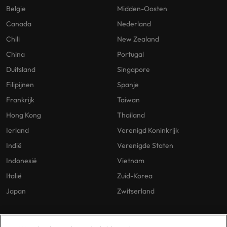
Belgie
Midden-Oosten
Canada
Nederland
Chili
New Zealand
China
Portugal
Duitsland
Singapore
Filipijnen
Spanje
Frankrijk
Taiwan
Hong Kong
Thailand
Ierland
Verenigd Koninkrijk
Indië
Verenigde Staten
Indonesië
Vietnam
Italië
Zuid-Korea
Japan
Zwitserland
Our Policies
Vestigingen