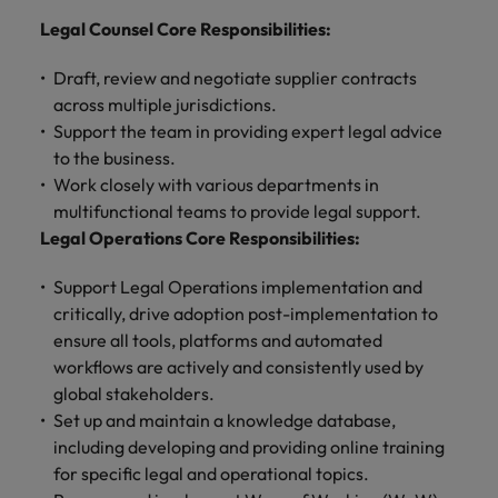
Belgie
Midden-Oosten
Van MKB tot
Carrière-advies
Finance interimtarieven in 2026:
Legal Counsel Core Responsibilities:
grote
Onze
Liegen op je cv: 'Als het uitkomt is
New Zealand
groeiend gat tussen generalisten en
Canada
Nederland
multinational, jij
Sales & Marketing
specialisten
het vertrouwen voor altijd weg'
helpt je
specialisten
Draft, review and negotiate supplier contracts
helpen je bij
Portugal
werkgever
Chili
New Zealand
het vinden van
across multiple jurisdictions.
Treasury
sneller, beter en
een financiële
Recruitmentadvies
Singapore
Support the team in providing expert legal advice
efficiënter te
China
Portugal
rol binnen de
Business controller of financial
to the business.
worden.
publieke
Spanje
controller aannemen? Download de
Work closely with various departments in
Interne vacatures
Duitsland
sector of zorg.
Singapore
checklist
multifunctional teams to provide legal support.
Werken bij ons
Taiwan
Legal Operations Core Responsibilities:
Filipijnen
Spanje
Tax
Sales &
Onze mensen maken het verschil. Lees
Thailand
Marketing
hun verhaal en kom alles te weten over
Support Legal Operations implementation and
Frankrijk
Taiwan
Kom in contact
Verenigd Koninkrijk
een carrière bij Robert Walters
critically, drive adoption post-implementation to
met
Bouw aan je
Nederland.
Hong Kong
werkgevers
Thailand
ensure all tools, platforms and automated
carrière en aan
Verenigde Staten
die jouw tax
de groei van je
workflows are actively and consistently used by
Ontdek meer
expertise op
Ierland
Verenigd Koninkrijk
Vietnam
werkgever.
global stakeholders.
waarde
Set up and maintain a knowledge database,
schatten.
Zuid-Korea
Indië
Verenigde Staten
including developing and providing online training
for specific legal and operational topics.
Zwitserland
Indonesië
Vietnam
Treasury
Interne