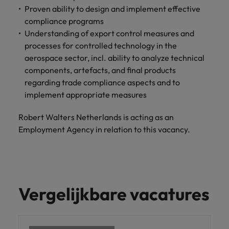
Proven ability to design and implement effective
vacatures
Je kunt op ons
Italië
Zuid-Korea
compliance programs
rekenen bij
Een baan in
Understanding of export control measures and
het
Japan
Zwitserland
recruitment -
processes for controlled technology in the
waarmaken
iets voor jou?
van jouw
aerospace sector, incl. ability to analyze technical
ambities.
components, artefacts, and final products
regarding trade compliance aspects and to
implement appropriate measures
Robert Walters Netherlands is acting as an
Employment Agency in relation to this vacancy.
Vergelijkbare vacatures