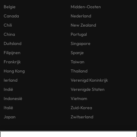
Belgie
Midden-Oosten
Canada
Nederland
Chili
New Zealand
China
Portugal
Duitsland
Singapore
Filipijnen
Spanje
Frankrijk
Taiwan
Hong Kong
Thailand
Ierland
Verenigd Koninkrijk
Indië
Verenigde Staten
Indonesië
Vietnam
Italië
Zuid-Korea
Japan
Zwitserland