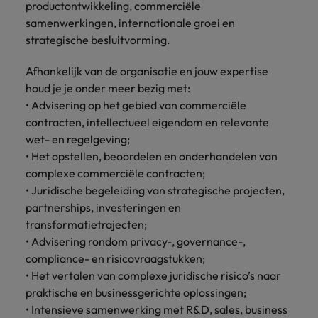
Belgie
Midden-Oosten
Van MKB tot
productontwikkeling, commerciële
Carrière-advies
Finance interimtarieven in 2026:
grote
Onze
samenwerkingen, internationale groei en
Liegen op je cv: 'Als het uitkomt is
New Zealand
groeiend gat tussen generalisten en
Canada
Nederland
multinational, jij
Sales & Marketing
specialisten
strategische besluitvorming.
het vertrouwen voor altijd weg'
helpt je
specialisten
helpen je bij
Portugal
werkgever
Chili
New Zealand
het vinden van
Afhankelijk van de organisatie en jouw expertise
Treasury
sneller, beter en
een financiële
Recruitmentadvies
Singapore
houd je je onder meer bezig met:
efficiënter te
China
Portugal
rol binnen de
Business controller of financial
• Advisering op het gebied van commerciële
worden.
publieke
Spanje
controller aannemen? Download de
Interne vacatures
contracten, intellectueel eigendom en relevante
Duitsland
sector of zorg.
Singapore
checklist
Werken bij ons
Taiwan
wet- en regelgeving;
Filipijnen
Spanje
• Het opstellen, beoordelen en onderhandelen van
Tax
Sales &
Onze mensen maken het verschil. Lees
Thailand
complexe commerciële contracten;
Marketing
hun verhaal en kom alles te weten over
Frankrijk
Taiwan
Kom in contact
• Juridische begeleiding van strategische projecten,
Verenigd Koninkrijk
een carrière bij Robert Walters
met
Bouw aan je
partnerships, investeringen en
Nederland.
Hong Kong
werkgevers
Thailand
carrière en aan
Verenigde Staten
transformatietrajecten;
die jouw tax
de groei van je
• Advisering rondom privacy-, governance-,
Ontdek meer
expertise op
Ierland
Verenigd Koninkrijk
Vietnam
werkgever.
compliance- en risicovraagstukken;
waarde
• Het vertalen van complexe juridische risico’s naar
schatten.
Zuid-Korea
Indië
Verenigde Staten
praktische en businessgerichte oplossingen;
Zwitserland
Indonesië
Vietnam
• Intensieve samenwerking met R&D, sales, business
Treasury
Interne