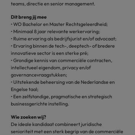
teams, directie en senior management.
vacatures
Je kunt op ons
Italië
Zuid-Korea
rekenen bij
Een baan in
Dit breng jij mee
het
Japan
Zwitserland
recruitment -
• WO Bachelor en Master Rechtsgeleerdheid;
waarmaken
iets voor jou?
• Minimaal 8 jaar relevante werkervaring;
van jouw
• Ruime ervaring als bedrijfsjurist en/of advocaat;
ambities.
• Ervaring binnen de tech-, deeptech- of bredere
innovatieve sector is een sterke pré;
• Grondige kennis van commerciële contracten,
intellectueel eigendom, privacy en/of
governancevraagstukken;
• Uitstekende beheersing van de Nederlandse en
Engelse taal;
• Een zelfstandige, pragmatische en strategisch
businessgerichte instelling.
Wie zoeken wij?
De ideale kandidaat combineert juridische
senioriteit met een sterk begrip van de commerciële