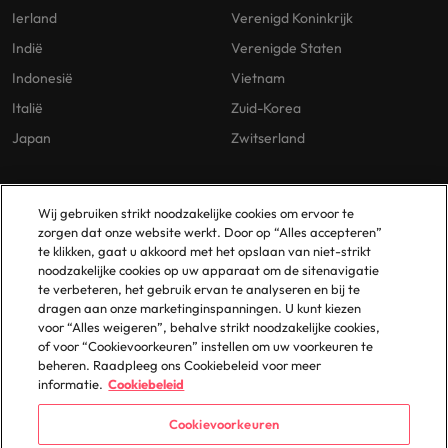
Ierland
Verenigd Koninkrijk
Indië
Verenigde Staten
Indonesië
Vietnam
Italië
Zuid-Korea
Japan
Zwitserland
Our Policies
Vestigingen
Wij gebruiken strikt noodzakelijke cookies om ervoor te
zorgen dat onze website werkt. Door op “Alles accepteren”
Privacybeleid
Amsterdam
te klikken, gaat u akkoord met het opslaan van niet-strikt
noodzakelijke cookies op uw apparaat om de sitenavigatie
Cookies Policy
Eindhoven
te verbeteren, het gebruik ervan te analyseren en bij te
Policy Library
Rotterdam
dragen aan onze marketinginspanningen. U kunt kiezen
voor “Alles weigeren”, behalve strikt noodzakelijke cookies,
Gelijke Behandeling
of voor “Cookievoorkeuren” instellen om uw voorkeuren te
beheren. Raadpleeg ons Cookiebeleid voor meer
informatie.
Cookiebeleid
Cookievoorkeuren