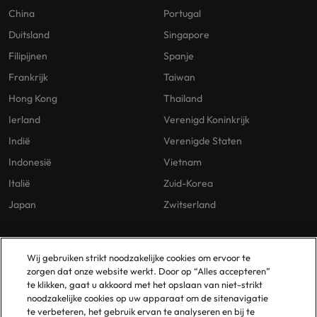
China
Portugal
Duitsland
Singapore
Filipijnen
Spanje
Frankrijk
Taiwan
Hong Kong
Thailand
Ierland
Verenigd Koninkrijk
Indië
Verenigde Staten
Indonesië
Vietnam
Italië
Zuid-Korea
Japan
Zwitserland
Our Policies
Vestigingen
Wij gebruiken strikt noodzakelijke cookies om ervoor te
zorgen dat onze website werkt. Door op “Alles accepteren”
Privacybeleid
Amsterdam
te klikken, gaat u akkoord met het opslaan van niet-strikt
noodzakelijke cookies op uw apparaat om de sitenavigatie
Cookies Policy
Eindhoven
te verbeteren, het gebruik ervan te analyseren en bij te