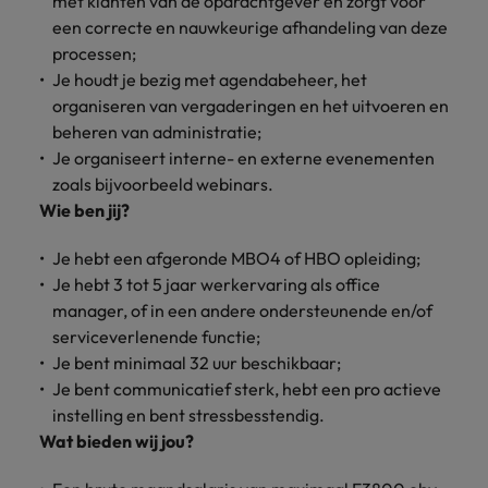
met klanten van de opdrachtgever en zorgt voor
Belgie
Midden-Oosten
Van MKB tot
Carrière-advies
Finance interimtarieven in 2026:
een correcte en nauwkeurige afhandeling van deze
grote
Onze
Liegen op je cv: 'Als het uitkomt is
New Zealand
groeiend gat tussen generalisten en
Canada
Nederland
multinational, jij
Sales & Marketing
processen;
specialisten
het vertrouwen voor altijd weg'
helpt je
specialisten
helpen je bij
Je houdt je bezig met agendabeheer, het
Portugal
werkgever
Chili
New Zealand
het vinden van
organiseren van vergaderingen en het uitvoeren en
Treasury
sneller, beter en
een financiële
Recruitmentadvies
Singapore
beheren van administratie;
efficiënter te
China
Portugal
rol binnen de
Business controller of financial
Je organiseert interne- en externe evenementen
worden.
publieke
Spanje
controller aannemen? Download de
Interne vacatures
zoals bijvoorbeeld webinars.
Duitsland
sector of zorg.
Singapore
checklist
Werken bij ons
Wie ben jij?
Taiwan
Filipijnen
Spanje
Tax
Sales &
Onze mensen maken het verschil. Lees
Thailand
Je hebt een afgeronde MBO4 of HBO opleiding;
Marketing
hun verhaal en kom alles te weten over
Je hebt 3 tot 5 jaar werkervaring als office
Frankrijk
Taiwan
Kom in contact
Verenigd Koninkrijk
een carrière bij Robert Walters
met
manager, of in een andere ondersteunende en/of
Bouw aan je
Nederland.
Hong Kong
werkgevers
Thailand
carrière en aan
serviceverlenende functie;
Verenigde Staten
die jouw tax
de groei van je
Je bent minimaal 32 uur beschikbaar;
Ontdek meer
expertise op
Ierland
Verenigd Koninkrijk
Vietnam
werkgever.
Je bent communicatief sterk, hebt een pro actieve
waarde
instelling en bent stressbesstendig.
schatten.
Zuid-Korea
Indië
Verenigde Staten
Wat bieden wij jou?
Zwitserland
Indonesië
Vietnam
Treasury
Interne