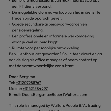
Een bruto maandsalaris van maximaal E3800 obv
vacatures
een FT dienstverband;
Je kunt op ons
Italië
Zuid-Korea
De mogelijkheid om na verloop van tijd in dienst te
rekenen bij
Een baan in
het
Japan
Zwitserland
treden bij de opdrachtgever;
recruitment -
waarmaken
iets voor jou?
Goede secundaire arbeidsvoorwaarden en
van jouw
pensioenregeling;
ambities.
Een professionele en informele werkomgeving
waar je veel vrijheid krijgt;
Ruimte voor persoonlijke ontwikkeling.
Ben jij enthousiast geworden? Solliciteer direct en ga
aan de slag als office manager of neem contact op
met de verantwoordelijke consultant:
Daan Bergsma
Tel:
+31207988767
Mobile:
+31621384997
E-mail:
Daan.Bergsma@RobertWalters.com
This role is managed by Walters People B.V., trading