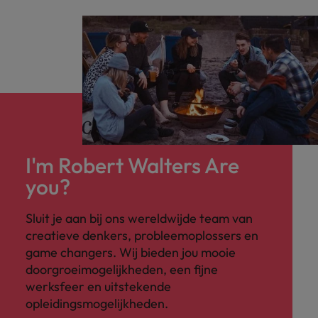
I'm Robert Walters Are
you?
Sluit je aan bij ons wereldwijde team van
creatieve denkers, probleemoplossers en
game changers. Wij bieden jou mooie
doorgroeimogelijkheden, een fijne
werksfeer en uitstekende
opleidingsmogelijkheden.