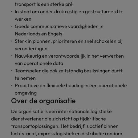
transport is een sterke pré
vacatures
Je kunt op ons
Italië
Zuid-Korea
In staat om onder druk rustig en gestructureerd te
rekenen bij
Een baan in
werken
het
Japan
Zwitserland
recruitment -
Goede communicatieve vaardigheden in
waarmaken
iets voor jou?
Nederlands en Engels
van jouw
Sterk in plannen, prioriteren en snel schakelen bij
ambities.
veranderingen
Nauwkeurig en verantwoordelijk in het verwerken
van operationele data
Teamspeler die ook zelfstandig beslissingen durft
te nemen
Proactieve en flexibele houding in een operationele
omgeving
Over de organisatie
De organisatie is een internationale logistieke
dienstverlener die zich richt op tijdkritische
transportoplossingen. Het bedrijf is actief binnen
luchtvracht, express logistiek en distributie rondom