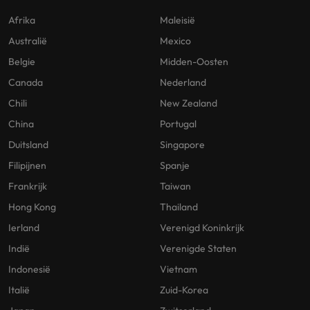
Afrika
Maleisië
Australië
Mexico
Belgie
Midden-Oosten
Canada
Nederland
Chili
New Zealand
China
Portugal
Duitsland
Singapore
Filipijnen
Spanje
Frankrijk
Taiwan
Hong Kong
Thailand
Ierland
Verenigd Koninkrijk
Indië
Verenigde Staten
Indonesië
Vietnam
Italië
Zuid-Korea