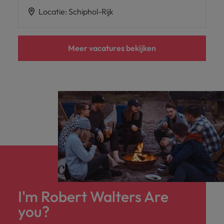
Locatie
:
Schiphol-Rijk
Meer vacatures bekijken
I'm Robert Walters Are
you?