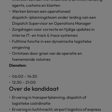
Belgie
Midden-Oosten
Van MKB tot
Carrière-advies
agents, customs en klanten
Finance interimtarieven in 2026:
grote
Onze
Liegen op je cv: 'Als het uitkomt is
New Zealand
Werken binnen een operationeel
groeiend gat tussen generalisten en
Canada
Nederland
multinational, jij
Sales & Marketing
specialisten
het vertrouwen voor altijd weg'
helpt je
dispatch-/planningsteam onder leiding van een
specialisten
helpen je bij
Portugal
werkgever
Chili
New Zealand
het vinden van
Dispatch Supervisor en Operations Manager
Treasury
sneller, beter en
een financiële
Recruitmentadvies
Singapore
Zorgdragen voor correcte en tijdige updates in
efficiënter te
China
Portugal
rol binnen de
Business controller of financial
interne IT- en track & trace systemen
worden.
publieke
Spanje
controller aannemen? Download de
Fulltime functie in een dynamische logistieke
Interne vacatures
Duitsland
sector of zorg.
Singapore
checklist
omgeving
Werken bij ons
Taiwan
Ontstaan door groei van de operatie en
Filipijnen
Spanje
Tax
Sales &
Onze mensen maken het verschil. Lees
Thailand
toenemende volumes
Marketing
hun verhaal en kom alles te weten over
Diensten:
Frankrijk
Taiwan
Kom in contact
Verenigd Koninkrijk
een carrière bij Robert Walters
met
Bouw aan je
Nederland.
Hong Kong
06:00 – 14:30
werkgevers
Thailand
carrière en aan
Verenigde Staten
die jouw tax
12:30 – 21:00
de groei van je
Ontdek meer
expertise op
Ierland
Verenigd Koninkrijk
Over de kandidaat
Vietnam
werkgever.
waarde
Ervaring in transportplanning, dispatch of
schatten.
Zuid-Korea
Indië
Verenigde Staten
logistieke coördinatie
Zwitserland
Indonesië
Vietnam
Ervaring in luchtvracht, airport logistics of express
Treasury
Interne