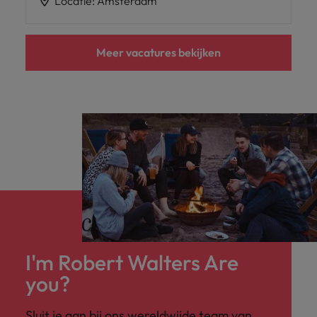
Locatie
:
Amsterdam
Meer vacatures bekijken
I'm Robert Walters Are
you?
Sluit je aan bij ons wereldwijde team van