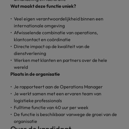
vacatures
Wat maakt deze functie uniek?
Je kunt op ons
Italië
Zuid-Korea
rekenen bij
Een baan in
Veel eigen verantwoordelijkheid binnen een
het
Japan
Zwitserland
recruitment -
internationale omgeving
waarmaken
iets voor jou?
van jouw
Afwisselende combinatie van operations,
ambities.
klantcontact en coördinatie
Directe impact op de kwaliteit van de
dienstverlening
Werken met klanten en partners over de hele
wereld
Plaats in de organisatie
Je rapporteert aan de Operations Manager
Je werkt samen met een ervaren team van
logistieke professionals
Fulltime functie van 40 uur per week
De functie is beschikbaar vanwege de groei van de
organisatie