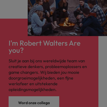
I'm Robert Walters Are
you?
Sluit je aan bij ons wereldwijde team van
creatieve denkers, probleemoplossers en
game changers. Wij bieden jou mooie
doorgroeimogelijkheden, een fijne
werksfeer en uitstekende
opleidingsmogelijkheden.
Word onze collega