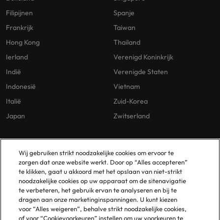
Filipijnen
Spanje
Frankrijk
Taiwan
Hong Kong
Thailand
Ierland
Verenigd Koninkrijk
Indië
Verenigde Staten
Indonesië
Vietnam
Italië
Zuid-Korea
Japan
Zwitserland
Our Policies
Vestigingen
Wij gebruiken strikt noodzakelijke cookies om ervoor te
zorgen dat onze website werkt. Door op “Alles accepteren”
Privacybeleid
Amsterdam
te klikken, gaat u akkoord met het opslaan van niet-strikt
noodzakelijke cookies op uw apparaat om de sitenavigatie
Cookies Policy
Eindhoven
te verbeteren, het gebruik ervan te analyseren en bij te
Policy Library
Rotterdam
dragen aan onze marketinginspanningen. U kunt kiezen
voor “Alles weigeren”, behalve strikt noodzakelijke cookies,
Gelijke Behandeling
of voor “Cookievoorkeuren” instellen om uw voorkeuren te