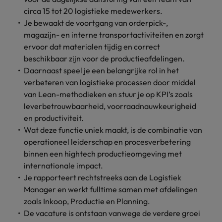
Belgie
Midden-Oosten
Van MKB tot
Carrière-advies
Finance interimtarieven in 2026:
circa 15 tot 20 logistieke medewerkers.
grote
Onze
Liegen op je cv: 'Als het uitkomt is
New Zealand
groeiend gat tussen generalisten en
Je bewaakt de voortgang van orderpick-,
Canada
Nederland
multinational, jij
Sales & Marketing
specialisten
het vertrouwen voor altijd weg'
helpt je
specialisten
magazijn- en interne transportactiviteiten en zorgt
helpen je bij
Portugal
werkgever
Chili
New Zealand
het vinden van
ervoor dat materialen tijdig en correct
Treasury
sneller, beter en
een financiële
Recruitmentadvies
Singapore
beschikbaar zijn voor de productieafdelingen.
efficiënter te
China
Portugal
rol binnen de
Business controller of financial
Daarnaast speel je een belangrijke rol in het
worden.
publieke
Spanje
controller aannemen? Download de
verbeteren van logistieke processen door middel
Interne vacatures
Duitsland
sector of zorg.
Singapore
checklist
van Lean-methodieken en stuur je op KPI’s zoals
Werken bij ons
Taiwan
leverbetrouwbaarheid, voorraadnauwkeurigheid
Filipijnen
Spanje
Tax
Sales &
Onze mensen maken het verschil. Lees
Thailand
en productiviteit.
Marketing
hun verhaal en kom alles te weten over
Frankrijk
Wat deze functie uniek maakt, is de combinatie van
Taiwan
Kom in contact
Verenigd Koninkrijk
een carrière bij Robert Walters
met
operationeel leiderschap en procesverbetering
Bouw aan je
Nederland.
Hong Kong
werkgevers
Thailand
carrière en aan
binnen een hightech productieomgeving met
Verenigde Staten
die jouw tax
de groei van je
internationale impact.
Ontdek meer
expertise op
Ierland
Verenigd Koninkrijk
Vietnam
werkgever.
Je rapporteert rechtstreeks aan de Logistiek
waarde
Manager en werkt fulltime samen met afdelingen
schatten.
Zuid-Korea
Indië
Verenigde Staten
zoals Inkoop, Productie en Planning.
Zwitserland
De vacature is ontstaan vanwege de verdere groei
Indonesië
Vietnam
Treasury
Interne