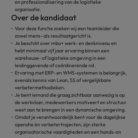
en professionalisering van de logistieke
vacatures
Je kunt op ons
Italië
Zuid-Korea
organisatie.
rekenen bij
Over de kandidaat
Een baan in
het
Japan
Zwitserland
recruitment -
waarmaken
Voor deze functie zoeken wij een teamleider die
iets voor jou?
van jouw
zowel mens- als resultaatgericht is.
ambities.
Je beschikt over mbo+ werk- en denkniveau en
hebt minimaal vijf jaar ervaring binnen een
warehouse- of logistieke omgeving in een
leidinggevende of coördinerende rol.
Ervaring met ERP- en WMS-systemen is belangrijk,
evenals kennis van Lean, 5S of vergelijkbare
verbetermethodieken.
Je bent iemand die graag zichtbaar aanwezig is op
de werkvloer, medewerkers motiveert en structuur
weet aan te brengen in een dynamische omgeving.
Omdat je verantwoordelijk bent voor de dagelijkse
operatie én verbetertrajecten, zijn sterke
organisatorische vaardigheden en een hands-on