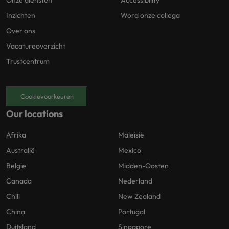
Onze diensten
Accessibility
Inzichten
Word onze collega
Over ons
Vacatureoverzicht
Trustcentrum
Cookievoorkeuren
Our locations
Afrika
Maleisië
Australië
Mexico
Belgie
Midden-Oosten
Canada
Nederland
Chili
New Zealand
China
Portugal
Duitsland
Singapore