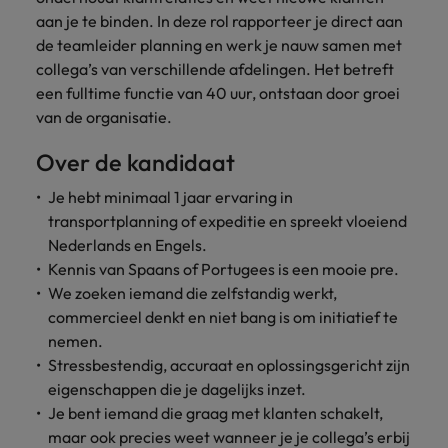
Belgie
Midden-Oosten
Van MKB tot
Carrière-advies
aan je te binden. In deze rol rapporteer je direct aan
Finance interimtarieven in 2026:
grote
Onze
Liegen op je cv: 'Als het uitkomt is
New Zealand
de teamleider planning en werk je nauw samen met
groeiend gat tussen generalisten en
Canada
Nederland
multinational, jij
Sales & Marketing
specialisten
het vertrouwen voor altijd weg'
helpt je
collega’s van verschillende afdelingen. Het betreft
specialisten
helpen je bij
Portugal
werkgever
Chili
New Zealand
het vinden van
een fulltime functie van 40 uur, ontstaan door groei
Treasury
sneller, beter en
een financiële
Recruitmentadvies
Singapore
van de organisatie.
efficiënter te
China
Portugal
rol binnen de
Business controller of financial
worden.
publieke
Spanje
Over de kandidaat
controller aannemen? Download de
Interne vacatures
Duitsland
sector of zorg.
Singapore
checklist
Werken bij ons
Taiwan
Je hebt minimaal 1 jaar ervaring in
Filipijnen
Spanje
transportplanning of expeditie en spreekt vloeiend
Tax
Sales &
Onze mensen maken het verschil. Lees
Thailand
Nederlands en Engels.
Marketing
hun verhaal en kom alles te weten over
Frankrijk
Taiwan
Kom in contact
Kennis van Spaans of Portugees is een mooie pre.
Verenigd Koninkrijk
een carrière bij Robert Walters
met
Bouw aan je
We zoeken iemand die zelfstandig werkt,
Nederland.
Hong Kong
werkgevers
Thailand
carrière en aan
Verenigde Staten
commercieel denkt en niet bang is om initiatief te
die jouw tax
de groei van je
Ontdek meer
nemen.
expertise op
Ierland
Verenigd Koninkrijk
Vietnam
werkgever.
Stressbestendig, accuraat en oplossingsgericht zijn
waarde
eigenschappen die je dagelijks inzet.
schatten.
Zuid-Korea
Indië
Verenigde Staten
Je bent iemand die graag met klanten schakelt,
Zwitserland
Indonesië
Vietnam
maar ook precies weet wanneer je je collega’s erbij
Treasury
Interne