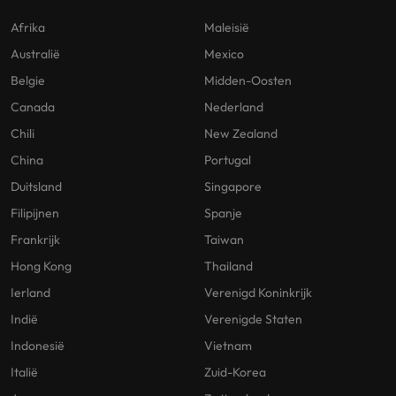
Afrika
Maleisië
Australië
Mexico
Belgie
Midden-Oosten
Canada
Nederland
Chili
New Zealand
China
Portugal
Duitsland
Singapore
Filipijnen
Spanje
Frankrijk
Taiwan
Hong Kong
Thailand
Ierland
Verenigd Koninkrijk
Indië
Verenigde Staten
Indonesië
Vietnam
Italië
Zuid-Korea