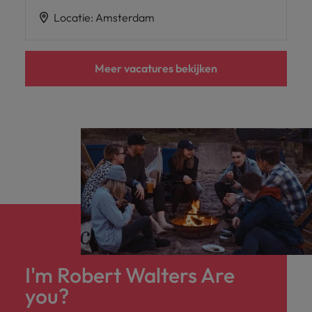
Locatie
:
Amsterdam
Meer vacatures bekijken
I'm Robert Walters Are
you?