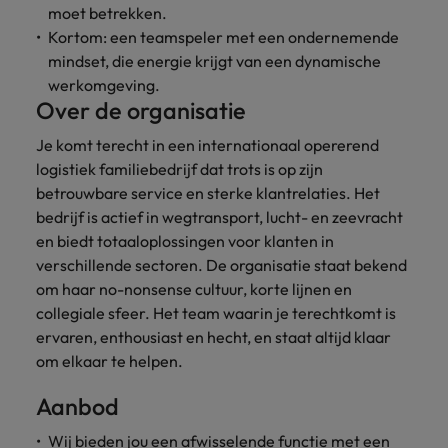
moet betrekken.
vacatures
Je kunt op ons
Italië
Zuid-Korea
Kortom: een teamspeler met een ondernemende
rekenen bij
Een baan in
mindset, die energie krijgt van een dynamische
het
Japan
Zwitserland
recruitment -
werkomgeving.
waarmaken
iets voor jou?
Over de organisatie
van jouw
ambities.
Je komt terecht in een internationaal opererend
logistiek familiebedrijf dat trots is op zijn
betrouwbare service en sterke klantrelaties. Het
bedrijf is actief in wegtransport, lucht- en zeevracht
en biedt totaaloplossingen voor klanten in
verschillende sectoren. De organisatie staat bekend
om haar no-nonsense cultuur, korte lijnen en
collegiale sfeer. Het team waarin je terechtkomt is
ervaren, enthousiast en hecht, en staat altijd klaar
om elkaar te helpen.
Aanbod
Wij bieden jou een afwisselende functie met een