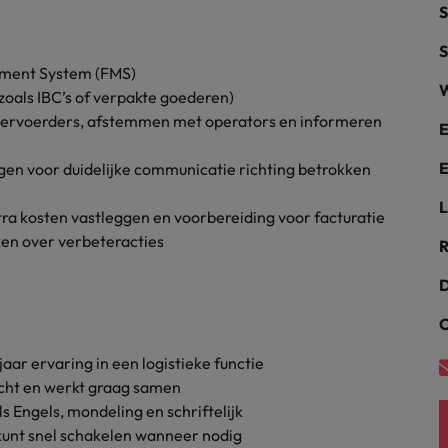
S
alisten hebben de markt in handen
New Zealand
S
gement System (FMS)
Portugal
W
zoals IBC’s of verpakte goederen)
: groeiend gat tussen generalisten en specialisten
 vervoerders, afstemmen met operators en informeren
Singapore
E
E
gen voor duidelijke communicatie richting betrokken
Spanje
L
Taiwan
ra kosten vastleggen en voorbereiding voor facturatie
t is het vertrouwen voor altijd weg'
en over verbeteracties
R
Thailand
D
l controller aannemen? Download de checklist
Verenigd Koninkrijk
C
Verenigde Staten
ar ervaring in een logistieke functie
Vietnam
icht en werkt graag samen
 Engels, mondeling en schriftelijk
Zuid-Korea
kunt snel schakelen wanneer nodig