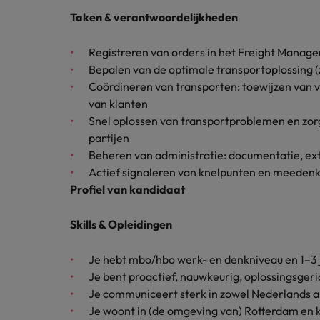
Carrière-advies
Taken & verantwoordelijkheden
Interim finance in 2026: speci
Treasury
Chili
Registreren van orders in het Freight Mana
China
Recruitmentadvies
Interne vacatures
Bepalen van de optimale transportoplossing (
Finance interimtarieven in 2026
Coördineren van transporten: toewijzen van
Duitsland
Werken bij ons
van klanten
Snel oplossen van transportproblemen en zor
Onze mensen maken het verschil. Lees
Filipijnen
partijen
hun verhaal en kom alles te weten over
Carrière-advies
Frankrijk
een carrière bij Robert Walters
Beheren van administratie: documentatie, ext
Liegen op je cv: 'Als het uitkom
Nederland.
Actief signaleren van knelpunten en meedenk
Hong Kong
Profiel van kandidaat
Recruitmentadvies
Ontdek meer
Business controller of financia
Ierland
Skills & Opleidingen
Indië
Je hebt mbo/hbo werk- en denkniveau en 1–3 ja
Indonesië
Je bent proactief, nauwkeurig, oplossingsger
Je communiceert sterk in zowel Nederlands als
Italië
Je woont in (de omgeving van) Rotterdam en 