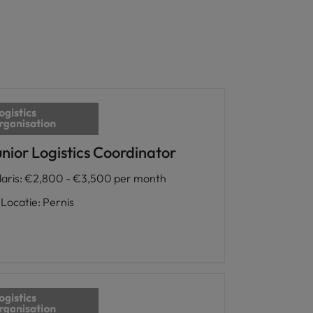
unior Logistics Coordinator
laris
:
€2,800 - €3,500 per month
Locatie
:
Pernis