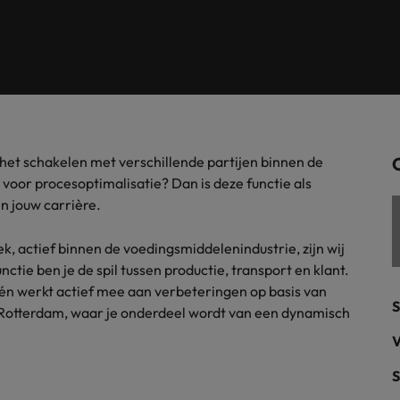
Tijdelijke inhuur
n met ons PR-team.
Filipijnen
Mi
 Publieke Sector
Supply Chain &
d vind je onze kantoren in Amsterdam, Eindhoven en Rotterdam.
Frankrijk
Vakantiekrachten
Ne
cialisten helpen je bij het vinden van een
Van MKB tot grote
le rol binnen de publieke sector of zorg.
sneller, beter en
Hong Kong
Ne
Sales & Marke
contact met werkgevers die jouw tax expertise op
Bouw aan je carr
an het schakelen met verschillende partijen binnen de
Rotterdam
schatten.
Contingent workforce soluti
l voor procesoptimalisatie? Dan is deze functie als
n jouw carrière.
ry
Interne vacat
iek, actief binnen de voedingsmiddelenindustrie, zijn wij
 op ons rekenen bij het waarmaken van jouw
Een baan in recru
Talent development
terk in je nieuwe baan
.
ctie ben je de spil tussen productie, transport en klant.
Maleisië
 én werkt actief mee aan verbeteringen op basis van
S
n Rotterdam, waar je onderdeel wordt van een dynamisch
Mexico
uccesvolle onboarding
V
Midden-Oosten
S
Nederland