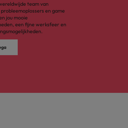
s wereldwijde team van
, probleemoplossers en game
en jou mooie
eden, een fijne werksfeer en
ingsmogelijkheden.
ega