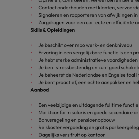
Opstellen, controleren, verwerken en behere
Carrière-advies
Contact onderhouden met klanten, vervoerde
Interim finance in 2026: speci
Treasury
Chili
Signaleren en rapporteren van afwijkingen i
Zorgdragen voor een correcte en efficiënte 
China
Recruitmentadvies
Interne vacatures
Skills & Opleidingen
Finance interimtarieven in 2026
Duitsland
Werken bij ons
Je beschikt over mbo werk- en denkniveau
Ervaring in een vergelijkbare functie is een p
Onze mensen maken het verschil. Lees
Filipijnen
Je hebt sterke administratieve vaardigheden
hun verhaal en kom alles te weten over
Carrière-advies
Frankrijk
een carrière bij Robert Walters
Je bent stressbestendig en kunt goed schake
Liegen op je cv: 'Als het uitkom
Nederland.
Je beheerst de Nederlandse en Engelse taal i
Hong Kong
Je bent proactief, een echte aanpakker en he
Recruitmentadvies
Ontdek meer
Aanbod
Business controller of financia
Ierland
Een veelzijdige en uitdagende fulltime functi
Indië
Marktconform salaris en goede secundaire 
Indonesië
Bonusregeling en pensioenopbouw
Reiskostenvergoeding en gratis parkeergele
Italië
Dagelijks vers fruit op kantoor