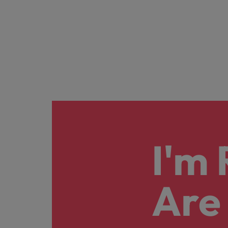
I'm
Are