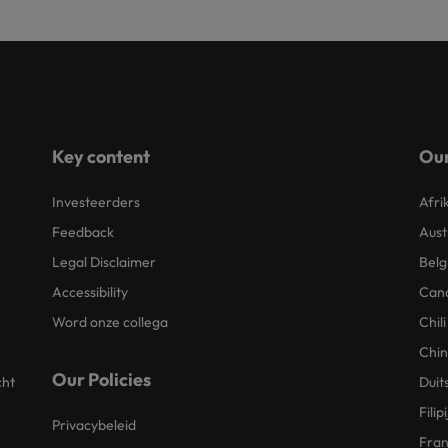
Key content
Our
Investeerders
Afri
Feedback
Aust
Legal Disclaimer
Belg
Accessibility
Can
Word onze collega
Chili
Chi
Our Policies
cht
Duit
Filip
Privacybeleid
Fran