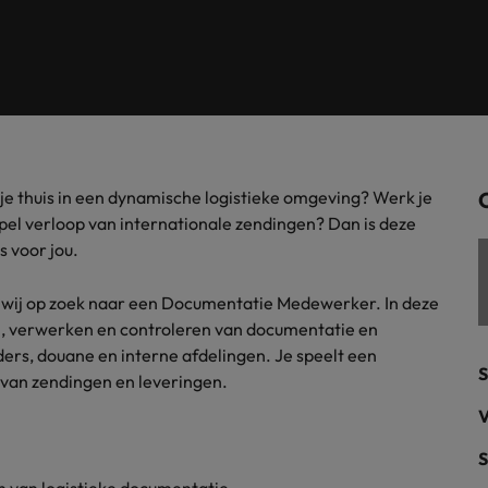
Tijdelijke inhuur
n met ons PR-team.
Filipijnen
Mi
 Publieke Sector
Supply Chain &
d vind je onze kantoren in Amsterdam, Eindhoven en Rotterdam.
Frankrijk
Vakantiekrachten
Ne
cialisten helpen je bij het vinden van een
Van MKB tot grote
le rol binnen de publieke sector of zorg.
sneller, beter en
Hong Kong
Ne
Sales & Marke
contact met werkgevers die jouw tax expertise op
Bouw aan je carr
ij je thuis in een dynamische logistieke omgeving? Werk je
Rotterdam
schatten.
Contingent workforce soluti
epel verloop van internationale zendingen? Dan is deze
 voor jou.
ry
Interne vacat
jn wij op zoek naar een Documentatie Medewerker. In deze
 op ons rekenen bij het waarmaken van jouw
Een baan in recru
Talent development
terk in je nieuwe baan
.
len, verwerken en controleren van documentatie en
Maleisië
ers, douane en interne afdelingen. Je speelt een
S
n van zendingen en leveringen.
Mexico
uccesvolle onboarding
V
Midden-Oosten
S
Nederland