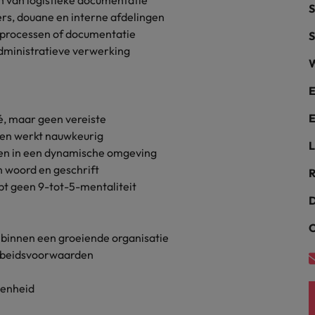
n van logistieke documentatie
S
rs, douane en interne afdelingen
alisten hebben de markt in handen
New Zealand
n processen of documentatie
S
administratieve verwerking
Portugal
W
: groeiend gat tussen generalisten en specialisten
Singapore
E
E
ré, maar geen vereiste
Spanje
 en werkt nauwkeurig
L
Taiwan
len in een dynamische omgeving
t is het vertrouwen voor altijd weg'
n woord en geschrift
R
Thailand
bt geen 9-tot-5-mentaliteit
D
l controller aannemen? Download de checklist
Verenigd Koninkrijk
C
e binnen een groeiende organisatie
Verenigde Staten
arbeidsvoorwaarden
Vietnam
genheid
Zuid-Korea