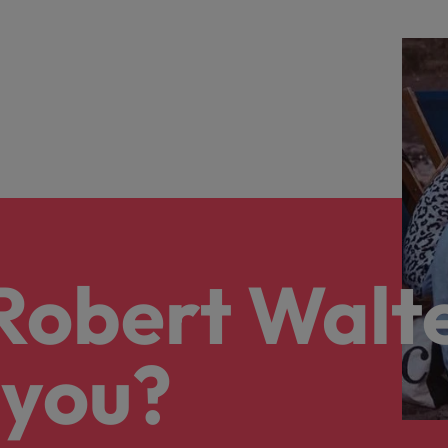
 Robert Walt
 you?