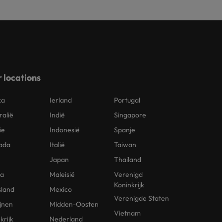
 locations
ka
Ierland
Portugal
ralië
Indië
Singapore
ie
Indonesië
Spanje
ada
Italië
Taiwan
Japan
Thailand
na
Maleisië
Verenigd
Koninkrijk
sland
Mexico
Verenigde Staten
ijnen
Midden-Oosten
Vietnam
krijk
Nederland