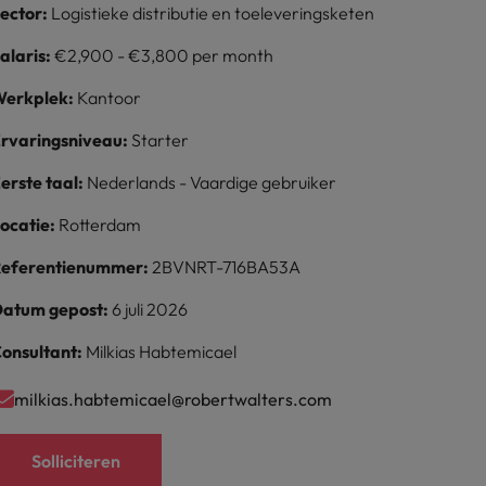
ector:
Logistieke distributie en toeleveringsketen
alaris:
€2,900 - €3,800 per month
erkplek:
Kantoor
rvaringsniveau:
Starter
erste taal:
Nederlands - Vaardige gebruiker
ocatie:
Rotterdam
eferentienummer:
2BVNRT-716BA53A
atum gepost:
6 juli 2026
onsultant:
Milkias Habtemicael
milkias.habtemicael@robertwalters.com
Solliciteren