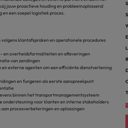
S
kzij jouw proactieve houding en probleemoplossend
alisten hebben de markt in handen
New Zealand
 en een soepel logistiek proces.
S
Portugal
W
: groeiend gat tussen generalisten en specialisten
Singapore
E
 volgens klantafspraken en operationele procedures
L
Spanje
- en overheidsformaliteiten en afleveringen
R
uratie van zendingen
Taiwan
t is het vertrouwen voor altijd weg'
en externe agenten om een efficiënte dienstverlening
D
Thailand
endingen en fungeren als eerste aanspreekpunt
C
l controller aannemen? Download de checklist
Verenigd Koninkrijk
entatie
T
gegevens binnen het transportmanagementsysteem
Verenigde Staten
e ondersteuning voor klanten en interne stakeholders
en aan procesverbeteringen en oplossingen
Vietnam
Zuid-Korea