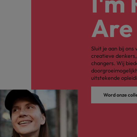
I'm
Are
Sluit je aan bij on
creatieve denkers
changers. Wij bied
doorgroeimogelijkh
uitstekende opleid
Word onze coll