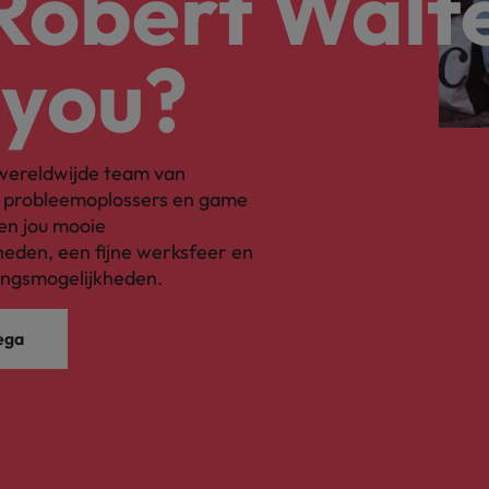
 Robert Walt
 you?
s wereldwijde team van
, probleemoplossers en game
en jou mooie
eden, een fijne werksfeer en
ingsmogelijkheden.
ega