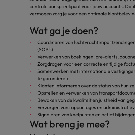
Carrière-advies
centrale aanspreekpunt voor jouw accounts. Dan
Interim finance in 2026: speci
Treasury
Chili
vermogen zorg je voor een optimale klantbeleving
China
Recruitmentadvies
Wat ga je doen?
Interne vacatures
Finance interimtarieven in 2026
Duitsland
Werken bij ons
Coördineren van luchtvrachtimportzendingen
(SOP's)
Onze mensen maken het verschil. Lees
Filipijnen
Verwerken van boekingen, pre-alerts, douane
hun verhaal en kom alles te weten over
Carrière-advies
Zorgdragen voor een correcte en tijdige fact
Frankrijk
een carrière bij Robert Walters
Liegen op je cv: 'Als het uitkom
Samenwerken met internationale vestigingen 
Nederland.
Hong Kong
te garanderen
Recruitmentadvies
Ontdek meer
Klanten informeren over de status van hun z
Business controller of financia
Ierland
Opstellen en verwerken van transportdocum
Bewaken van de kwaliteit en juistheid van 
Indië
Verzorgen van rapportages en administratiev
Signaleren van knelpunten en actief bijdrag
Indonesië
Wat breng je mee?
Italië