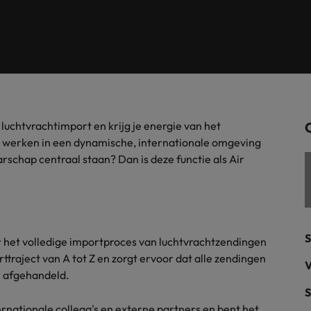
Tijdelijke inhuur
n met ons PR-team.
Filipijnen
Mi
 Publieke Sector
Supply Chain &
d vind je onze kantoren in Amsterdam, Eindhoven en Rotterdam.
Frankrijk
Vakantiekrachten
Ne
cialisten helpen je bij het vinden van een
Van MKB tot grote
le rol binnen de publieke sector of zorg.
sneller, beter en
Hong Kong
Ne
Sales & Marke
contact met werkgevers die jouw tax expertise op
Bouw aan je carr
n luchtvrachtimport en krijg je energie van het
Rotterdam
schatten.
Contingent workforce soluti
e werken in een dynamische, internationale omgeving
schap centraal staan? Dan is deze functie als Air
ry
Interne vacat
 op ons rekenen bij het waarmaken van jouw
Een baan in recru
Talent development
terk in je nieuwe baan
.
Maleisië
S
r het volledige importproces van luchtvrachtzendingen
Mexico
ttraject van A tot Z en zorgt ervoor dat alle zendingen
uccesvolle onboarding
V
n afgehandeld.
Midden-Oosten
S
ernationale collega's en externe partners en bent het
Nederland