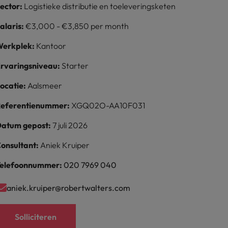
ector:
Logistieke distributie en toeleveringsketen
alaris:
€3,000 - €3,850 per month
erkplek:
Kantoor
rvaringsniveau:
Starter
ocatie:
Aalsmeer
eferentienummer:
XGQ02O-AA10F031
atum gepost:
7 juli 2026
onsultant:
Aniek Kruiper
elefoonnummer:
020 7969 040
aniek.kruiper@robertwalters.com
Solliciteren