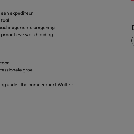
Zwitserland
j een expediteur
 taal
eadlinegerichte omgeving
n proactieve werkhouding
ntoor
fessionele groei
ding under the name Robert Walters.