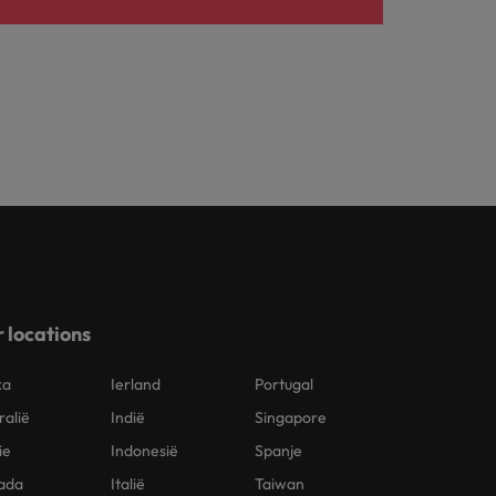
 locations
ka
Ierland
Portugal
ralië
Indië
Singapore
ie
Indonesië
Spanje
ada
Italië
Taiwan