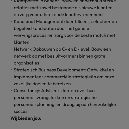
Klantportfolio Beheer: Bouw en onderhoud sterke
Belgie
Midden-Oosten
Van MKB tot
Carrière-advies
Finance interimtarieven in 2026:
relaties met zowel bestaande als nieuwe klanten,
grote
Onze
Liegen op je cv: 'Als het uitkomt is
New Zealand
groeiend gat tussen generalisten en
Canada
Nederland
multinational, jij
Sales & Marketing
en zorg voor uitstekende klanttevredenheid
specialisten
het vertrouwen voor altijd weg'
helpt je
specialisten
helpen je bij
Kandidaat Management: Identificeer, selecteer en
Portugal
werkgever
Chili
New Zealand
het vinden van
begeleid kandidaten door het gehele
Treasury
sneller, beter en
een financiële
Recruitmentadvies
Singapore
wervingsproces, en zorg voor de beste match met
efficiënter te
China
Portugal
rol binnen de
Business controller of financial
klanten
worden.
publieke
Spanje
controller aannemen? Download de
Interne vacatures
Netwerk Opbouwen op C- en D-level: Bouw een
Duitsland
sector of zorg.
Singapore
checklist
Werken bij ons
netwerk op met besluitvormers binnen grote
Taiwan
organisaties
Filipijnen
Spanje
Tax
Sales &
Onze mensen maken het verschil. Lees
Thailand
Strategisch Business Development: Ontwikkel en
Marketing
hun verhaal en kom alles te weten over
Frankrijk
Taiwan
Kom in contact
implementeer commerciële strategieën om onze
Verenigd Koninkrijk
een carrière bij Robert Walters
met
Bouw aan je
zakelijke doelen te bereiken
Nederland.
Hong Kong
werkgevers
Thailand
carrière en aan
Verenigde Staten
Consultancy: Adviseer klanten over hun
die jouw tax
de groei van je
personeelsvraagstukken en strategische
Ontdek meer
expertise op
Ierland
Verenigd Koninkrijk
Vietnam
werkgever.
personeelsplanning, en draag bij aan hun zakelijke
waarde
succes
schatten.
Zuid-Korea
Indië
Verenigde Staten
Wij bieden jou:
Zwitserland
Indonesië
Vietnam
Treasury
Interne