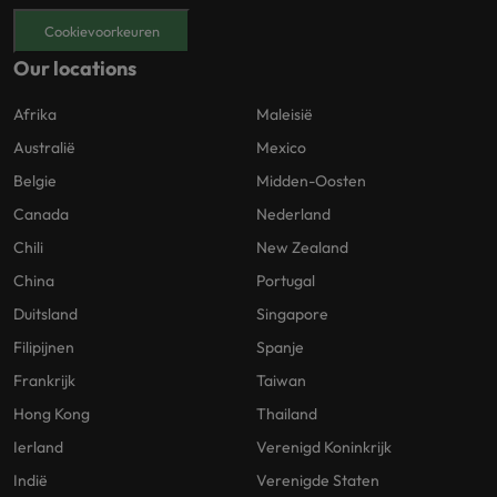
Cookievoorkeuren
Our locations
Afrika
Maleisië
Australië
Mexico
Belgie
Midden-Oosten
Canada
Nederland
Chili
New Zealand
China
Portugal
Duitsland
Singapore
Filipijnen
Spanje
Frankrijk
Taiwan
Hong Kong
Thailand
Ierland
Verenigd Koninkrijk
Indië
Verenigde Staten