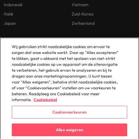
Indonesië
Vietnam
Italië
Zuid-Korea
Japan
Zwitserland
Our Policies
Vestigingen
Wij gebruiken strikt noodzakelijke cookies om ervoor te
zorgen dat onze website werkt. Door op “Alles accepteren”
Privacybeleid
Amsterdam
te klikken, gaat u akkoord met het opslaan van niet-strikt
noodzakelijke cookies op uw apparaat om de sitenavigatie
Cookies Policy
Eindhoven
te verbeteren, het gebruik ervan te analyseren en bij te
Policy Library
Rotterdam
dragen aan onze marketinginspanningen. U kunt kiezen
voor “Alles weigeren”, behalve strikt noodzakelijke cookies,
Gelijke Behandeling
of voor “Cookievoorkeuren” instellen om uw voorkeuren te
beheren. Raadpleeg ons Cookiebeleid voor meer
informatie.
Cookiebeleid
Cookievoorkeuren
© 2025 Robert Walters Plc. All Rights Reserved.
Alles weigeren