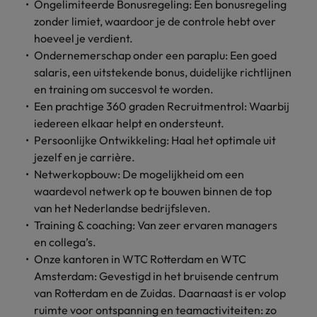
Ongelimiteerde Bonusregeling: Een bonusregeling
vacatures
Je kunt op ons
Italië
Zuid-Korea
zonder limiet, waardoor je de controle hebt over
rekenen bij
Een baan in
hoeveel je verdient.
het
Japan
Zwitserland
recruitment -
Ondernemerschap onder een paraplu: Een goed
waarmaken
iets voor jou?
salaris, een uitstekende bonus, duidelijke richtlijnen
van jouw
en training om succesvol te worden.
ambities.
Een prachtige 360 graden Recruitmentrol: Waarbij
iedereen elkaar helpt en ondersteunt.
Persoonlijke Ontwikkeling: Haal het optimale uit
jezelf en je carrière.
Netwerkopbouw: De mogelijkheid om een
waardevol netwerk op te bouwen binnen de top
van het Nederlandse bedrijfsleven.
Training & coaching: Van zeer ervaren managers
en collega’s.
Onze kantoren in WTC Rotterdam en WTC
Amsterdam: Gevestigd in het bruisende centrum
van Rotterdam en de Zuidas. Daarnaast is er volop
ruimte voor ontspanning en teamactiviteiten: zo