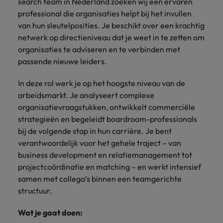
search team in Nederland zoeken wij een ervaren
Belgie
Midden-Oosten
Van MKB tot
Carrière-advies
Finance interimtarieven in 2026:
grote
professional die organisaties helpt bij het invullen
Onze
Liegen op je cv: 'Als het uitkomt is
New Zealand
groeiend gat tussen generalisten en
Canada
Nederland
multinational, jij
Sales & Marketing
specialisten
van hun sleutelposities. Je beschikt over een krachtig
het vertrouwen voor altijd weg'
helpt je
specialisten
helpen je bij
netwerk op directieniveau dat je weet in te zetten om
Portugal
werkgever
Chili
New Zealand
het vinden van
organisaties te adviseren en te verbinden met
Treasury
sneller, beter en
een financiële
Recruitmentadvies
Singapore
passende nieuwe leiders.
efficiënter te
China
Portugal
rol binnen de
Business controller of financial
worden.
publieke
Spanje
controller aannemen? Download de
Interne vacatures
In deze rol werk je op het hoogste niveau van de
Duitsland
sector of zorg.
Singapore
checklist
Werken bij ons
arbeidsmarkt. Je analyseert complexe
Taiwan
organisatievraagstukken, ontwikkelt commerciële
Filipijnen
Spanje
Tax
Sales &
Onze mensen maken het verschil. Lees
Thailand
strategieën en begeleidt boardroom-professionals
Marketing
hun verhaal en kom alles te weten over
Frankrijk
Taiwan
bij de volgende stap in hun carrière. Je bent
Kom in contact
Verenigd Koninkrijk
een carrière bij Robert Walters
met
verantwoordelijk voor het gehele traject – van
Bouw aan je
Nederland.
Hong Kong
werkgevers
Thailand
carrière en aan
business development en relatiemanagement tot
Verenigde Staten
die jouw tax
de groei van je
projectcoördinatie en matching – en werkt intensief
Ontdek meer
expertise op
Ierland
Verenigd Koninkrijk
Vietnam
werkgever.
samen met collega’s binnen een teamgerichte
waarde
structuur.
schatten.
Zuid-Korea
Indië
Verenigde Staten
Wat je gaat doen:
Zwitserland
Indonesië
Vietnam
Treasury
Interne