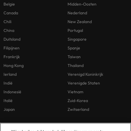
Belgie
Midden-Oosten
Canada
Nederland
Chili
New Zealand
China
Portugal
Duitsland
Singapore
Filipijnen
Spanje
Frankrijk
Taiwan
Hong Kong
Thailand
Ierland
Verenigd Koninkrijk
Indië
Verenigde Staten
Indonesië
Vietnam
Italië
Zuid-Korea
Japan
Zwitserland
Our Policies
Vestigingen