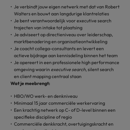
vacatures
Je verbindt jouw eigen netwerk met dat van Robert
Je kunt op ons
Italië
Zuid-Korea
Walters en bouwt aan langdurige klantrelaties
rekenen bij
Een baan in
het
Je bent verantwoordelijk voor executive search
Japan
Zwitserland
recruitment -
waarmaken
iets voor jou?
trajecten van intake tot plaatsing
van jouw
Je adviseert op directieniveau over leiderschap,
ambities.
marktbenadering en organisatieontwikkeling
Je coacht collega-consultants en levert een
actieve bijdrage aan kennisdeling binnen het team
Je opereert in een professionele high performance
omgeving waarin
executive search
, silent search
en client mapping centraal staan
Wat je meebrengt:
HBO/WO werk- en denkniveau
Minimaal 15 jaar commerciële werkervaring
Een krachtig netwerk op C- of D-level binnen een
specifieke discipline of regio
Commerciële denkkracht, overtuigingskracht en