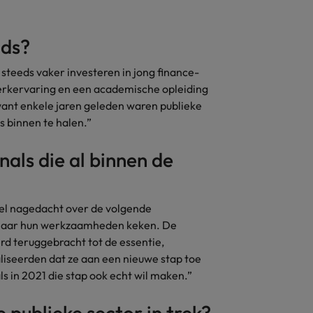
Zwitserland
nds?
r steeds vaker investeren in jong finance-
werkervaring en een academische opleiding
want enkele jaren geleden waren publieke
s binnen te halen.”
nals die al binnen de
eel nagedacht over de volgende
 naar hun werkzaamheden keken. De
rd teruggebracht tot de essentie,
liseerden dat ze aan een nieuwe stap toe
ls in 2021 die stap ook echt wil maken.”
e publieke sector in trek?