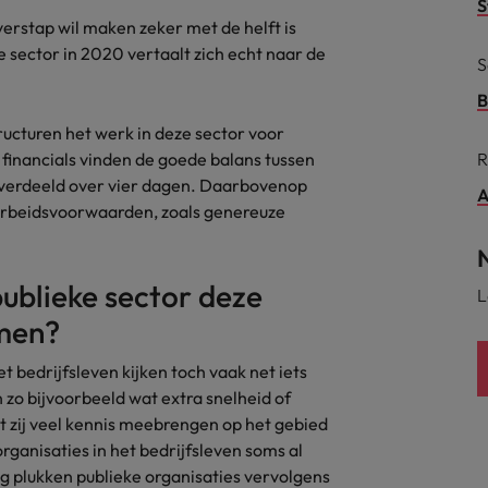
S
verstap wil maken zeker met de helft is
alisten hebben de markt in handen
New Zealand
sector in 2020 vertaalt zich echt naar de
S
Portugal
B
: groeiend gat tussen generalisten en specialisten
ucturen het werk in deze sector voor
Singapore
 financials vinden de goede balans tussen
R
n verdeeld over vier dagen. Daarbovenop
Spanje
A
arbeidsvoorwaarden, zoals genereuze
Taiwan
t is het vertrouwen voor altijd weg'
Thailand
publieke sector deze
L
l controller aannemen? Download de checklist
men?
Verenigd Koninkrijk
t bedrijfsleven kijken toch vaak net iets
Verenigde Staten
zo bijvoorbeeld wat extra snelheid of
Vietnam
t zij veel kennis meebrengen op het gebied
rganisaties in het bedrijfsleven soms al
Zuid-Korea
ng plukken publieke organisaties vervolgens