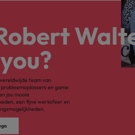
 Robert Walt
 you?
s wereldwijde team van
, probleemoplossers en game
en jou mooie
eden, een fijne werksfeer en
ingsmogelijkheden.
ega