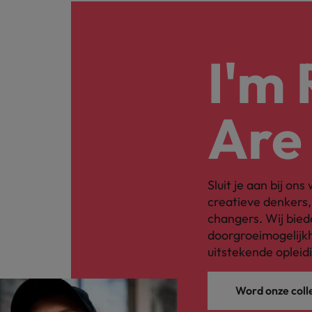
I'm
Are
Sluit je aan bij on
creatieve denkers
changers. Wij bied
doorgroeimogelijkh
uitstekende opleid
Word onze coll