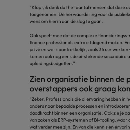
Carrière-advies
“Klopt, ik denk dat het aantal mensen dat deze o
Interim finance in 2026: speci
Treasury
Chili
toegenomen. De herwaardering voor de publieke 
wens om hierin aan de slag te gaan.
China
Recruitmentadvies
Interne vacatures
Finance interimtarieven in 2026
Ook speelt mee dat de complexe financieringsstr
Duitsland
Werken bij ons
finance professionals extra uitdagend maken. En
privé en werk aantrekkelijk, zoals 36 uur werke
Onze mensen maken het verschil. Lees
Filipijnen
hun verhaal en kom alles te weten over
komen ook nog eens de uitstekende secundaire 
Carrière-advies
Frankrijk
een carrière bij Robert Walters
opleidingsbudgetten."
Liegen op je cv: 'Als het uitkom
Nederland.
Hong Kong
Zien organisatie binnen de 
Recruitmentadvies
Ontdek meer
Business controller of financia
overstappers ook graag ko
Ierland
“Zeker. Professionals die al ervaring hebben in he
Indië
anders naar bepaalde processen en introduceren 
Indonesië
daadkracht binnen een organisatie. Ook zie je da
van zaken als ERP-systemen of BI-tooling, waar o
Italië
wat verder mee zijn. En van die kennis en ervari