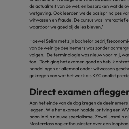
de actualiteit van de wet, en bespraken wat de o
Japan
wetgeving. Ook leerden we de basisprincipes van
witwassen en fraude. De cursus was interactief e
waardoor we goed bij de les bleven.’
Hoewel Selim met zijn bachelor bedrijfseconomie
van de weinige deelnemers was zonder achtergron
volgen. ‘De terminologie was nieuw voor mij, waar
toe. ‘Toch ging het examen goed en heb ik ontzet
handelingen er allemaal onder witwassen gesch
gekregen van wat het werk als KYC analist precie
Direct examen aflegge
Aan het einde van de dag kregen de deelnemers
leggen. Wie het examen haalde, ontving een WWF
baan in zijn nieuwe specialisme. Zowel Jasmijn al
Masterclass nog enthousiaster over een loopbaa