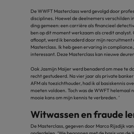
Carrière-advies
Interim finance in 2026: speci
Treasury
De WWFT Masterclass werd gevolgd door professi
Chili
disciplines. Hoewel de deelnemers verschilden i
China
ding gemeen: een carrière als financieel detecti
Recruitmentadvies
Interne vacatures
ben op dit moment werkzaam als credit analyst.
Finance interimtarieven in 2026
Duitsland
Werken bij ons
afloopt, werd ik benaderd door mijn recruitmen
Masterclass. Ik heb geen ervaring in compliance,
Onze mensen maken het verschil. Lees
Filipijnen
interessant. Deze Masterclass kan nieuwe deuren
hun verhaal en kom alles te weten over
Carrière-advies
Frankrijk
een carrière bij Robert Walters
Liegen op je cv: 'Als het uitkom
Ook Jasmijn Maijer werd benaderd om mee te doe
Nederland.
recht gestudeerd. Na vier jaar als private banke
Hong Kong
Recruitmentadvies
AFM als toezichthouder, had ik al basiskennis o
Ontdek meer
Business controller of financia
Ierland
moeten voldoen. Toch was de WWFT helemaal ni
mooie kans om mijn kennis te verbreden. ’
Indië
Witwassen en fraude l
Indonesië
De Masterclass, gegeven door Marco Rijsdijk va
Italië
onderdelen. ‘We begonnen met de basis van de WW