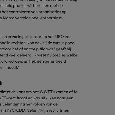
verheid precies wil bereiken met de
Zwitserland
 het controleren van organisaties op
n Marco vertelde heel enthousiast,
 en ervaring als leraar op het MBO een
d in rechten, kon ook hij de cursus goed
door het af en toe pittig was,’ geeft hij
tend veel geleerd. Ik weet nu precies welke
aard worden, en heb een beter beeld
s inhoudt.’
n
 direct de kans om het WWFT examen af te
T-certificaat en kan uitkijken naar een
s Selim zijn na het volgen van de
n in KYC/CDD. Selim: ‘Mijn recruitment