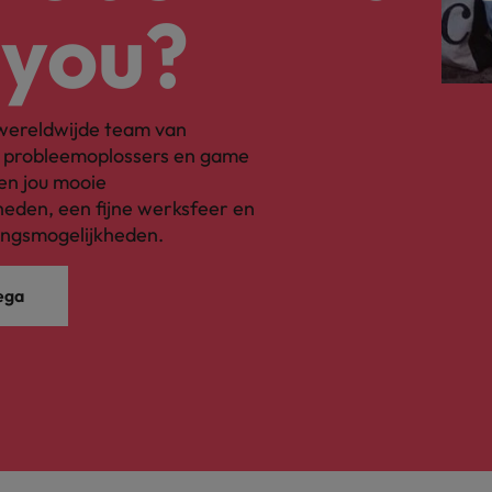
 you?
s wereldwijde team van
, probleemoplossers en game
en jou mooie
eden, een fijne werksfeer en
ingsmogelijkheden.
ega