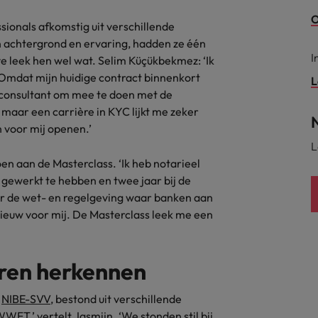
O
alisten hebben de markt in handen
onals afkomstig uit verschillende
New Zealand
n achtergrond en ervaring, hadden ze één
I
ve leek hen wel wat. Selim Küçükbekmez: ‘Ik
Portugal
 Omdat mijn huidige contract binnenkort
: groeiend gat tussen generalisten en specialisten
L
Singapore
t consultant om mee te doen met de
 maar een carrière in KYC lijkt me zeker
Spanje
 voor mij openen.’
L
Taiwan
t is het vertrouwen voor altijd weg'
n aan de Masterclass. ‘Ik heb notarieel
r gewerkt te hebben en twee jaar bij de
Thailand
ver de wet- en regelgeving waar banken aan
l controller aannemen? Download de checklist
Verenigd Koninkrijk
euw voor mij. De Masterclass leek me een
Verenigde Staten
eren herkennen
Vietnam
n
NIBE-SVV
, bestond uit verschillende
Zuid-Korea
FT,’ vertelt Jasmijn. ‘We stonden stil bij