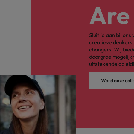
Are
Sluit je aan bij on
creatieve denkers
changers. Wij bied
doorgroeimogelijkh
uitstekende opleid
Word onze coll