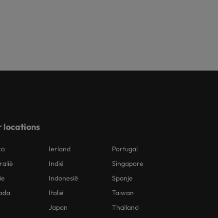
 locations
ka
Ierland
Portugal
ralië
Indië
Singapore
ie
Indonesië
Spanje
ada
Italië
Taiwan
Japan
Thailand