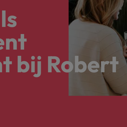
Tijdelijke inhuur
n met ons PR-team.
Filipijnen
Mi
ls
 Publieke Sector
Supply Chain &
d vind je onze kantoren in Amsterdam, Eindhoven en Rotterdam.
Frankrijk
Vakantiekrachten
Ne
cialisten helpen je bij het vinden van een
Van MKB tot grote
le rol binnen de publieke sector of zorg.
sneller, beter en
Hong Kong
Ne
ent
Sales & Marke
contact met werkgevers die jouw tax expertise op
Bouw aan je carr
Rotterdam
t bij Robert
schatten.
Contingent workforce soluti
ry
Interne vacat
 op ons rekenen bij het waarmaken van jouw
Een baan in recru
Talent development
terk in je nieuwe baan
.
Maleisië
Mexico
uccesvolle onboarding
Midden-Oosten
Nederland