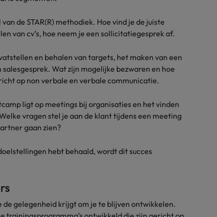
van de STAR(R) methodiek. Hoe vind je de juiste
len van cv’s, hoe neem je een sollicitatiegesprek af.
vatstellen en behalen van targets, het maken van een
een salesgesprek. Wat zijn mogelijke bezwaren en hoe
richt op non verbale en verbale communicatie.
tcamp ligt op meetings bij organisaties en het vinden
Welke vragen stel je aan de klant tijdens een meeting
partner gaan zien?
 doelstellingen hebt behaald, wordt dit succes
rs
e de gelegenheid krijgt om je te blijven ontwikkelen.
e trainingsprogramma’s ontwikkeld die zijn gericht op