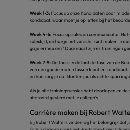
Week 1-3:
Focus op onze Kandidaten door middel 
kandidaat, waar moet je op letten bij het beoorde
Week 4-6:
Focus op sales en communicatie. Het 
saleslijst, en hoe je het verschil kunt maken in 
ga je ermee om? Daarnaast zijn er trainingen ge
Week 7-9:
De focus in de laatste fase van de Boo
van een goede match tussen klant en kandidaat. 
en hoe zorg je dat klanten jou als echte sparring
Als je alle trainingssessies hebt doorlopen en de
uiteraard gevierd met je collega’s.
Carrière maken bij Robert Walte
Bij Robert Walters vinden wij het belangrijk dat j
Er zijn daarom naast het Bootcamp traject divers