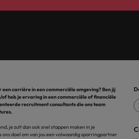
alisten hebben de markt in handen
New Zealand
Portugal
: groeiend gat tussen generalisten en specialisten
Singapore
Spanje
Taiwan
t is het vertrouwen voor altijd weg'
Thailand
De
 een carrière in een commerciële omgeving? Ben jij
l controller aannemen? Download de checklist
Verenigd Koninkrijk
of heb je ervaring in een commerciële of financiële
lenteerde recruitment consultants die ons team
Verenigde Staten
tures.
Vietnam
nd, je zult dan ook snel stappen maken in je
C
Zuid-Korea
is ons doel om van jou een volwaardig sparringpartner