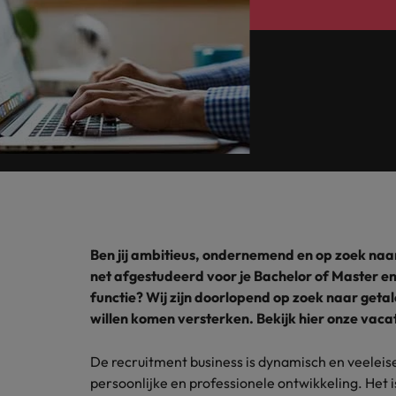
Carrière-advies
Interim finance in 2026: speci
Treasury
Chili
China
Recruitmentadvies
Interne vacatures
Finance interimtarieven in 2026
Duitsland
Werken bij ons
Onze mensen maken het verschil. Lees
Filipijnen
hun verhaal en kom alles te weten over
Carrière-advies
Frankrijk
een carrière bij Robert Walters
Liegen op je cv: 'Als het uitkom
Nederland.
Hong Kong
Recruitmentadvies
Ontdek meer
Ben jij ambitieus, ondernemend en op zoek naar
Business controller of financia
Ierland
net afgestudeerd voor je Bachelor of Master en/
functie? Wij zijn doorlopend op zoek naar geta
Indië
willen komen versterken. Bekijk hier onze vaca
Indonesië
De recruitment business is dynamisch en veeleise
Italië
persoonlijke en professionele ontwikkeling. Het 