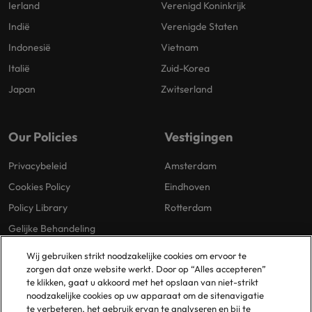
Ierland
Verenigd Koninkrijk
Indië
Verenigde Staten
Indonesië
Vietnam
Italië
Zuid-Korea
Japan
Zwitserland
Our Policies
Vestigingen
Privacybeleid
Amsterdam
Cookies Policy
Eindhoven
Policy Library
Rotterdam
Gelijke Behandeling
Wij gebruiken strikt noodzakelijke cookies om ervoor te
zorgen dat onze website werkt. Door op “Alles accepteren”
te klikken, gaat u akkoord met het opslaan van niet-strikt
noodzakelijke cookies op uw apparaat om de sitenavigatie
te verbeteren, het gebruik ervan te analyseren en bij te