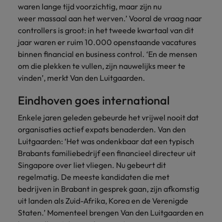
waren lange tijd voorzichtig, maar zijn nu
vacatures
Je kunt op ons
Italië
Zuid-Korea
weer massaal aan het werven.’ Vooral de vraag naar
rekenen bij
Een baan in
controllers is groot: in het tweede kwartaal van dit
het
Japan
Zwitserland
recruitment -
jaar waren er ruim 10.000 openstaande vacatures
waarmaken
iets voor jou?
binnen
financial en business control. ‘En de mensen
van jouw
om die plekken te vullen, zijn nauwelijks meer te
ambities.
vinden’, merkt Van den Luitgaarden.
Eindhoven goes international
Enkele jaren geleden gebeurde het vrijwel nooit dat
organisaties actief expats benaderden. Van den
Luitgaarden: ‘Het was ondenkbaar dat een typisch
Brabants familiebedrijf een financieel directeur uit
Singapore over liet vliegen. Nu gebeurt dit
regelmatig. De meeste kandidaten die met
bedrijven in Brabant in gesprek gaan, zijn afkomstig
uit landen als Zuid-Afrika, Korea en de Verenigde
Staten.’ Momenteel brengen Van den Luitgaarden en