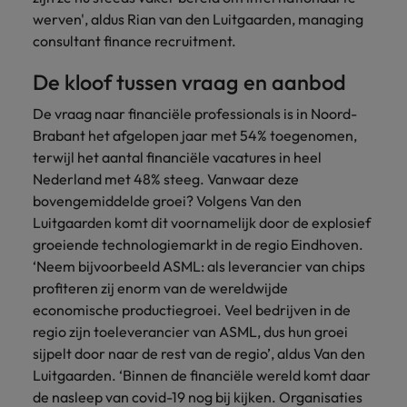
Belgie
Midden-Oosten
Van MKB tot
Carrière-advies
werven', aldus Rian van den Luitgaarden, managing
Finance interimtarieven in 2026:
grote
Onze
Liegen op je cv: 'Als het uitkomt is
New Zealand
consultant finance recruitment.
groeiend gat tussen generalisten en
Canada
Nederland
multinational, jij
Sales & Marketing
specialisten
het vertrouwen voor altijd weg'
helpt je
specialisten
helpen je bij
Portugal
De kloof tussen vraag en aanbod
werkgever
Chili
New Zealand
het vinden van
Treasury
sneller, beter en
een financiële
Recruitmentadvies
Singapore
De vraag naar financiële professionals is in Noord-
efficiënter te
China
Portugal
rol binnen de
Business controller of financial
Brabant het afgelopen jaar met 54% toegenomen,
worden.
publieke
Spanje
controller aannemen? Download de
Interne vacatures
terwijl het aantal financiële vacatures in heel
Duitsland
sector of zorg.
Singapore
checklist
Werken bij ons
Taiwan
Nederland met 48% steeg. Vanwaar deze
Filipijnen
Spanje
bovengemiddelde groei? Volgens Van den
Tax
Sales &
Onze mensen maken het verschil. Lees
Thailand
Luitgaarden komt dit voornamelijk door de explosief
Marketing
hun verhaal en kom alles te weten over
Frankrijk
Taiwan
Kom in contact
groeiende technologiemarkt in de regio Eindhoven.
Verenigd Koninkrijk
een carrière bij Robert Walters
met
Bouw aan je
‘Neem bijvoorbeeld ASML: als leverancier van chips
Nederland.
Hong Kong
werkgevers
Thailand
carrière en aan
Verenigde Staten
profiteren zij enorm van de wereldwijde
die jouw tax
de groei van je
Ontdek meer
economische productiegroei. Veel bedrijven in de
expertise op
Ierland
Verenigd Koninkrijk
Vietnam
werkgever.
regio zijn toeleverancier van ASML, dus hun groei
waarde
sijpelt door naar de rest van de regio’, aldus Van den
schatten.
Zuid-Korea
Indië
Verenigde Staten
Luitgaarden. ‘Binnen de financiële wereld komt daar
Zwitserland
Indonesië
Vietnam
de nasleep van covid-19 nog bij kijken. Organisaties
Treasury
Interne