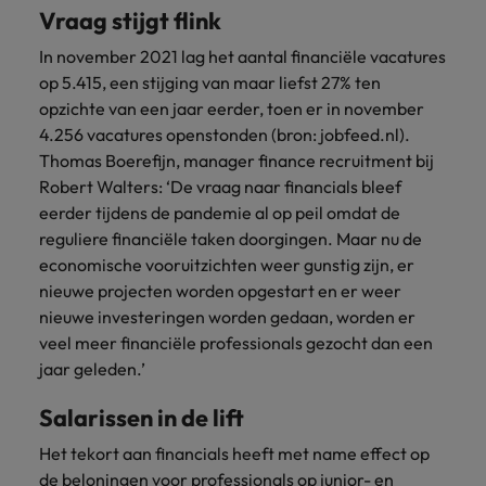
Belgie
Midden-Oosten
Van MKB tot
Carrière-advies
Vraag stijgt flink
Finance interimtarieven in 2026:
grote
Onze
Liegen op je cv: 'Als het uitkomt is
New Zealand
groeiend gat tussen generalisten en
Canada
Nederland
multinational, jij
Sales & Marketing
specialisten
In november 2021 lag het aantal financiële vacatures
het vertrouwen voor altijd weg'
helpt je
specialisten
helpen je bij
op 5.415, een stijging van maar liefst 27% ten
Portugal
werkgever
Chili
New Zealand
het vinden van
opzichte van een jaar eerder, toen er in november
Treasury
sneller, beter en
een financiële
Recruitmentadvies
Singapore
4.256 vacatures openstonden (bron: jobfeed.nl).
efficiënter te
China
Portugal
rol binnen de
Business controller of financial
Thomas Boerefijn, manager finance recruitment bij
worden.
publieke
Spanje
controller aannemen? Download de
Interne vacatures
Robert Walters: ‘De vraag naar financials bleef
Duitsland
sector of zorg.
Singapore
checklist
Werken bij ons
Taiwan
eerder tijdens de pandemie al op peil omdat de
Filipijnen
Spanje
reguliere financiële taken doorgingen. Maar nu de
Tax
Sales &
Onze mensen maken het verschil. Lees
Thailand
economische vooruitzichten weer gunstig zijn, er
Marketing
hun verhaal en kom alles te weten over
Frankrijk
Taiwan
Kom in contact
nieuwe projecten worden opgestart en er weer
Verenigd Koninkrijk
een carrière bij Robert Walters
met
Bouw aan je
nieuwe investeringen worden gedaan, worden er
Nederland.
Hong Kong
werkgevers
Thailand
carrière en aan
Verenigde Staten
veel meer financiële professionals gezocht dan een
die jouw tax
de groei van je
jaar geleden.’
Ontdek meer
expertise op
Ierland
Verenigd Koninkrijk
Vietnam
werkgever.
waarde
Salarissen in de lift
schatten.
Zuid-Korea
Indië
Verenigde Staten
Het tekort aan financials heeft met name effect op
Zwitserland
Indonesië
Vietnam
Treasury
Interne
de beloningen voor professionals op junior- en