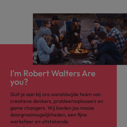
I'm Robert Walters Are
you?
Sluit je aan bij ons wereldwijde team van
creatieve denkers, probleemoplossers en
game changers. Wij bieden jou mooie
doorgroeimogelijkheden, een fijne
werksfeer en uitstekende