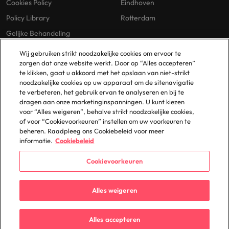
Cookies Policy
Eindhoven
Policy Library
Rotterdam
Gelijke Behandeling
Wij gebruiken strikt noodzakelijke cookies om ervoor te
zorgen dat onze website werkt. Door op “Alles accepteren”
te klikken, gaat u akkoord met het opslaan van niet-strikt
noodzakelijke cookies op uw apparaat om de sitenavigatie
te verbeteren, het gebruik ervan te analyseren en bij te
dragen aan onze marketinginspanningen. U kunt kiezen
© 2025 Robert Walters Plc. All Rights Reserved.
voor “Alles weigeren”, behalve strikt noodzakelijke cookies,
of voor “Cookievoorkeuren” instellen om uw voorkeuren te
beheren. Raadpleeg ons Cookiebeleid voor meer
informatie.
Cookiebeleid
Cookievoorkeuren
Alles weigeren
Alles accepteren