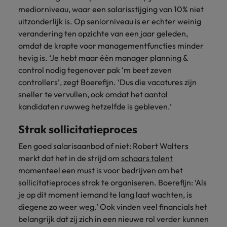
vacatures
mediorniveau, waar een salarisstijging van 10% niet
Je kunt op ons
Italië
Zuid-Korea
uitzonderlijk is. Op seniorniveau is er echter weinig
rekenen bij
Een baan in
verandering ten opzichte van een jaar geleden,
het
Japan
Zwitserland
recruitment -
omdat de krapte voor managementfuncties minder
waarmaken
iets voor jou?
van jouw
hevig is. ‘Je hebt maar één manager planning &
ambities.
control nodig tegenover pak ‘m beet zeven
controllers’, zegt Boerefijn. ‘Dus die vacatures zijn
sneller te vervullen, ook omdat het aantal
kandidaten ruwweg hetzelfde is gebleven.’
Strak sollicitatieproces
Een goed salarisaanbod of niet: Robert Walters
merkt dat het in de strijd om
schaars talent
momenteel een must is voor bedrijven om het
sollicitatieproces strak te organiseren. Boerefijn: ‘Als
je op dit moment iemand te lang laat wachten, is
diegene zo weer weg.’ Ook vinden veel financials het
belangrijk dat zij zich in een nieuwe rol verder kunnen